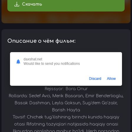
Скачать
Описание о чём фильм:
Davlat: Turkiya
daxshat.net
Chiqqan yili: 2014 yoki 2018
Would like to send you notifications
Janr: oilaviy
Tarjima: O'zbek tilida
Discard
Allow
Rejissyor: Bora Onur
Rollarda: Sedef Avci, Merik Basaran, Emir Benderlioglu,
Basak Dashman, Leyla Goksun, Sug'dem Go'zalir,
Barish Hayta
Tavsif: Chichek tug'ilishining birinchi kunida haqiqiy
otasi Rifatning tazyiqlari natijasida haqiqiy onasi
Ilknurdan ajralishga majbur bo'ldi. Hech narsadan