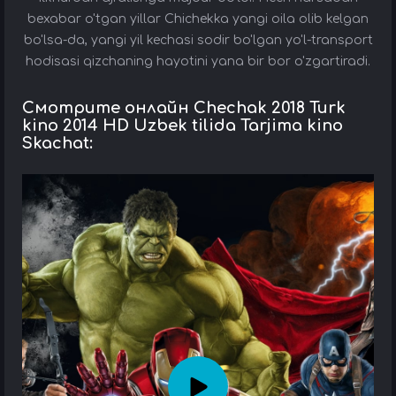
bexabar o'tgan yillar Chichekka yangi oila olib kelgan
bo'lsa-da, yangi yil kechasi sodir bo'lgan yo'l-transport
hodisasi qizchaning hayotini yana bir bor o'zgartiradi.
Смотрите онлайн Chechak 2018 Turk
kino 2014 HD Uzbek tilida Tarjima kino
Skachat: