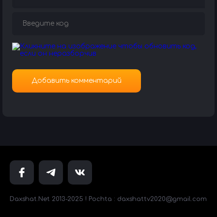
Daxshat.Net 2013-2025 ! Pochta : daxshattv2020@gmail.com