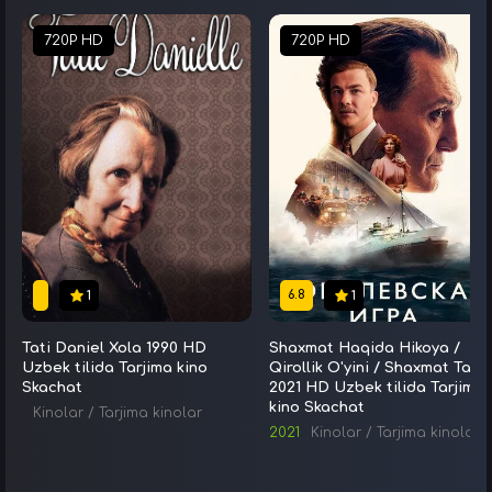
720P HD
720P HD
6.8
1
1
Tati Daniel Xola 1990 HD
Shaxmat Haqida Hikoya /
Uzbek tilida Tarjima kino
Qirollik O'yini / Shaxmat Tarix
Skachat
2021 HD Uzbek tilida Tarjima
kino Skachat
Kinolar
/
Tarjima kinolar
2021
Kinolar
/
Tarjima kinolar