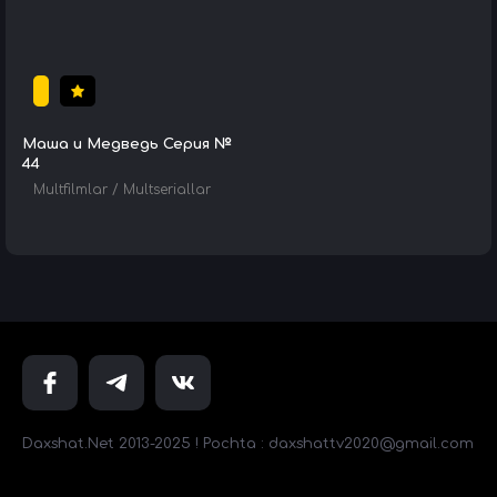
Маша и Медведь Серия №
44
Multfilmlar
/
Multseriallar
Daxshat.Net 2013-2025 ! Pochta : daxshattv2020@gmail.com