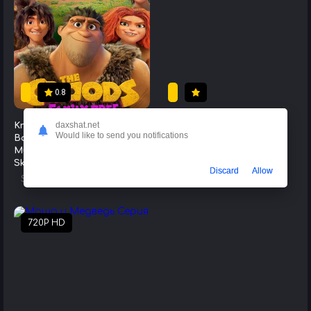
0.8
daxshat.net
Krudslar Oilasi: Oila Daraxti
Приключения Няма [2011]
Would like to send you notifications
Barcha Qismlar Uzbek tilida
Multfilmlar
/
Multseriallar
Multserial Tarjima Serial HD
Skachat
Discard
Allow
Seriallar
/
Multseriallar
720P HD