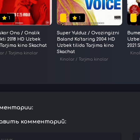
1
1
kor Ona / Onalik
Super Yulduz / Ovozingizni
Bume
nkti 2018 HD Uzbek
Baland Ko'taring 2004 HD
Uzbek
 Tarjima kino Skachat
Uzbek tilida Tarjima kino
2021 
Skachat
ar
/
Tarjima kinolar
Kino
Kinolar
/
Tarjima kinolar
ментарии:
авить комментарий: