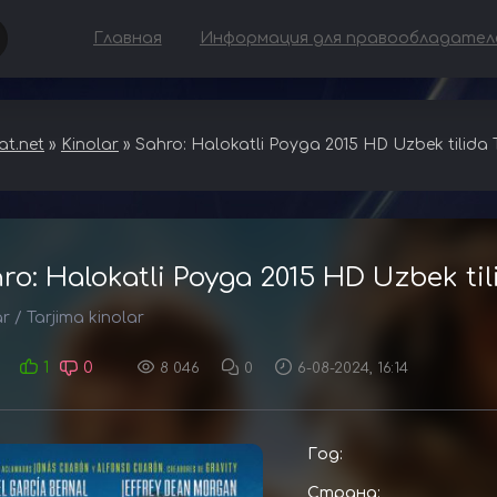
Главная
Информация для правообладател
t.net
»
Kinolar
» Sahro: Halokatli Poyga 2015 HD Uzbek tilida 
ro: Halokatli Poyga 2015 HD Uzbek ti
ar
/
Tarjima kinolar
1
0
8 046
0
6-08-2024, 16:14
Год:
Страна: