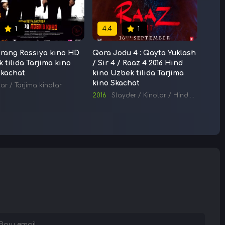
4.4
1
1
rang Rossiya kino HD
Qora Jodu 4 : Qayta Yuklash
Xobbi
 tilida Tarjima kino
/ Sir 4 / Raaz 4 2016 Hind
Smaug
Skachat
kino Uzbek tilida Tarjima
2013 
kino Skachat
kino
lar
/
Tarjima kinolar
2016
Slayder
/
Kinolar
/
Hind kinolar
Kino
/
T