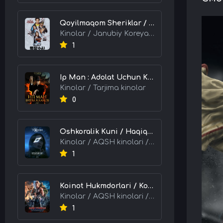
Qoyilmaqom Sheriklar / Ideal Hamkorlar / Eng Kuchli Duet 2026 HD Uzbek tilida Tarjima kino skachat tas-ix
Kinolar / Janubiy Koreya kinolari / Tarjima kinolar
1
Ip Man : Adolat Uchun Kurash / Ip Man: Klanlar Jangi / Buyuk Ustoz Ip Man 2 2026 HD Uzbek tilida Tarjima kino skachat tas-ix
Kinolar / Tarjima kinolar
0
Oshkoralik Kuni / Haqiqat Oshkor Bo'lgan Kun / Sirlar Ochiladigan Kun 2026 HD Uzbek tilida Tarjima kino skachat tas-ix
Kinolar / AQSH kinolari / Tarjima kinolar
1
Koinot Hukmdorlari / Koinot Himoyachilari / Koinot Egalari 2026 HD Uzbek tilida tas-ix tarjima kino skachat
Kinolar / AQSH kinolari / Tarjima kinolar
1