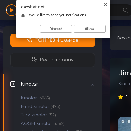
daxshat.net
Daxshat
Would like to send you notifications
Discard
Allow
Daxsha
ТОП 100 Фильмов
Регистрация
Jim
Kinolar
Kinol
1
Kinolar
(6045)
Hind kinolar
(495)
Turk kinolar
(52)
AQSH kinolari
(562)