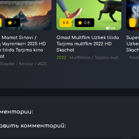
6.4
1
0.8
 Mamot Sinovi /
Omad Multfilm Uzbek tilida
Supe
q Vayronkori 2025 HD
Tarjima multfilm 2022 HD
Uzbek
 tilida Tarjima kino
Skachat
Skac
at
2022
Multfilmlar
/
Tarjima multfilmlar
Kino
Slayder
/
Kinolar
/
AQSH kinolari
/
Tarjima kinolar
ментарии:
авить комментарий: