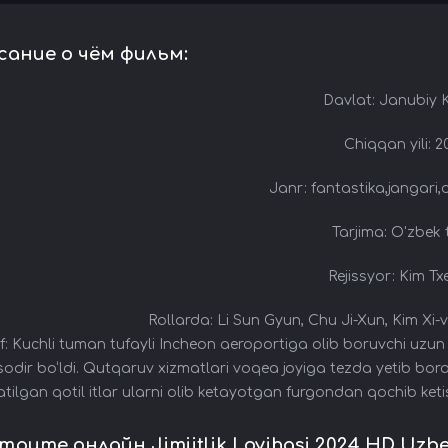
сание о чём фильм:
Davlat: Janubiy 
Chiqqan yili: 
Janr: fantastika,jangari,
Tarjima: O'zbek t
Rejissyor: Kim T
Rollarda: Li Sun Gyun, Chu Ji-Xun, Kim Xi
f: Kuchli tuman tufayli Incheon aeroportiga olib boruvchi uzun 
sodir bo‘ldi. Qutqaruv xizmatlari voqea joyiga tezda yetib bor
atilgan qotil itlar ularni olib ketayotgan furgondan qochib keti
рите онлайн Jimjitlik Loyihasi 2024 HD Uzbek 