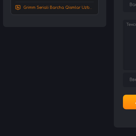
Grimm Seriali Barcha Qismlar Uzbek tilida Tarjima serial HD Skachat