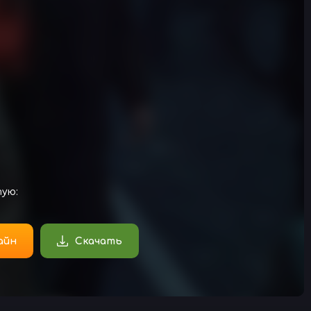
тую:
айн
Скачать