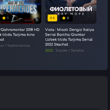
6.6
7.3
1
0
rQahramonlar 2018 HD
Viola : Misoli Dengiz Italiya
Bekat
 tilida Tarjima kino
Serial Barcha Qismlar
Stans
hat
Uzbek tilida Tarjima Serial
Uzbek
2022 Skachat
Skac
lar
/
Tarjima kinolar
2022
Slayder
/
Seriallar
1972