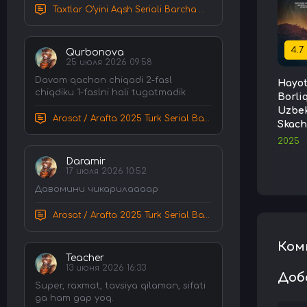
Taxtlar O'yini Aqsh Seriali Barcha Qismlar Uzbek tilida Tarjima Serial HD Skachat
4.7
Qurbonova
25 июля 2026 09:58
Davom qachon chiqadi 2-fasl
Hayot
chiqdiku 1-faslni hali tugatmadik
Borli
Uzbek
Arosat / Arafta 2025 Turk Serial Barcha Qismlar Uzbek tilida Tarjima Serial tas-ix skachat
Skach
2025
Daramir
17 июля 2026 10:52
Давомини чикарилаааар
Arosat / Arafta 2025 Turk Serial Barcha Qismlar Uzbek tilida Tarjima Serial tas-ix skachat
Ком
Teacher
13 июня 2026 16:33
Доб
Super, raxmat, tavsiya qilaman, sifati
ga ham gap yoq.