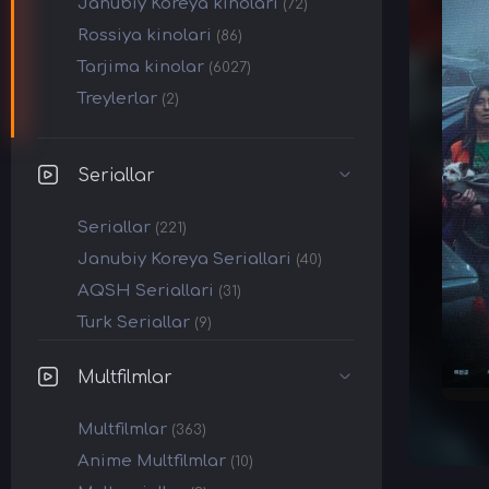
Janubiy Koreya kinolari
(72)
Rossiya kinolari
(86)
Tarjima kinolar
(6027)
Treylerlar
(2)
Seriallar
Seriallar
(221)
Janubiy Koreya Seriallari
(40)
AQSH Seriallari
(31)
Turk Seriallar
(9)
Multfilmlar
Multfilmlar
(363)
Anime Multfilmlar
(10)