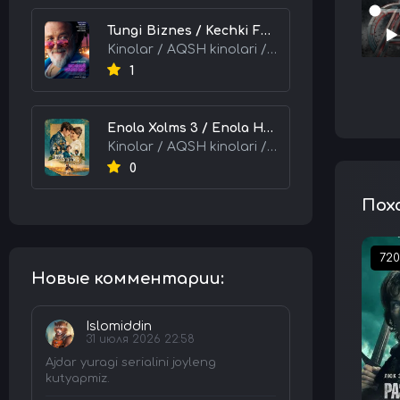
Tungi Biznes / Kechki Faoliyat / Tijorat 2026 HD Uzbek tilida Tarjima kino skachat tas-ix
Kinolar / AQSH kinolari / Tarjima kinolar
1
Enola Xolms 3 / Enola Holms 3 2026 HD Uzbek tilida Tarjima kino tas-ix skachat
Kinolar / AQSH kinolari / Tarjima kinolar
0
Пох
72
Новые комментарии:
Islomiddin
31 июля 2026 22:58
Ajdar yuragi serialini joyleng
kutyapmiz.