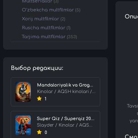
Multseriallar
(3)
O'zbekcha multfilmlar
(5)
Опи
Xorij multfilmlar
(2)
Ruscha multfilmlar
(1)
Tarjima multfilmlar
(353)
Выбор редакции:
Mandaloriyalik va Grogu 2026 HD Uzbek tilida Tarjima kino skachat tas-ix
Kinolar / AQSH kinolari / Tarjima kinolar
1
Tavsi
Super Qiz / Superqiz 2026 HD Uzbek tilida Tarjima kino skachat tas-ix
yar
Slayder / Kinolar / AQSH kinolari / Tarjima kinolar
0
Смот