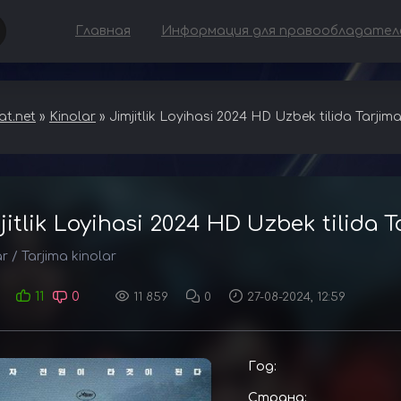
Главная
Информация для правообладател
t.net
»
Kinolar
» Jimjitlik Loyihasi 2024 HD Uzbek tilida Tarjim
jitlik Loyihasi 2024 HD Uzbek tilida 
ar
/
Tarjima kinolar
11
0
11 859
0
27-08-2024, 12:59
Год:
Страна: