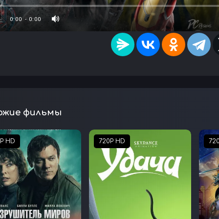
ожие фильмы
0P HD
720P HD
72