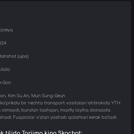
Koreya
2024
dahshat (ujas)
ilida
xe-Gon
-von, Kim Su An, Mun Sung-Geun
ko‘prikda bir nechta transport vositalari ishtirokida YTH
a olmaydi, bundan tashqari, maxfiy loyiha doirasida
shadi. Fuqarolar o'zlari yashab qolishlari kerak bo'ladi.
tilida Tarjima kino Skachat: