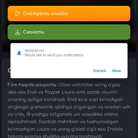
Смотреть онлайн
Скачать
daxshat.net
Would like to send you notifications
Описание о чём фильм:
Discard
Allow
Film haqida qisqacha:
Otasi vafotidan so‘ng o‘gay
aka-uka Endi va Payper Laura ismli asrab oluvchi
onaning qo‘liga borishadi. Endi ko‘zi sust ko‘radigan
singlisiga g‘amxo‘rlik qilishga o‘rgangan va oradan uch
oy o‘tib, 18 yoshga to‘lganida uni vasiylikka olishni
rejalashtiradi. Dastlab mehribon va tushunadigan
ko‘rinadigan Laura va uning g‘alati o‘g‘li esa Endida
tobora ko‘proq shubha uyg‘ota boshlaydi.