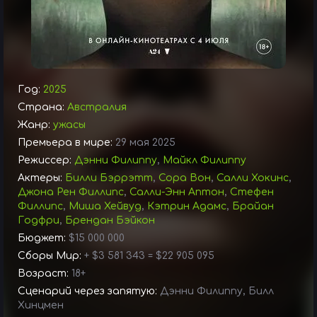
Год:
2025
Страна:
Австралия
Жанр:
ужасы
Премьера в мире:
29 мая 2025
Режиссер:
Дэнни Филиппу
,
Майкл Филиппу
Актеры:
Билли Бэррэтт
,
Сора Вон
,
Салли Хокинс
,
Джона Рен Филлипс
,
Салли-Энн Аптон
,
Стефен
Филлипс
,
Миша Хейвуд
,
Кэтрин Адамс
,
Брайан
Годфри
,
Брендан Бэйкон
Бюджет:
$15 000 000
Сборы Мир:
+ $3 581 343 = $22 905 095
Возраст:
18+
Сценарий через запятую:
Дэнни Филиппу, Билл
Хинцмен