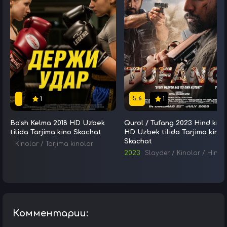
5.6
1
1
Bo'sh Kelma 2018 HD Uzbek
Qurol / Tufang 2023 Hind kino
tilida Tarjima kino Skachat
HD Uzbek tilida Tarjima kino
Skachat
Kinolar
/
Tarjima kinolar
2023
Slayder
/
Kinolar
/
Hind kinolar
Комментарии: