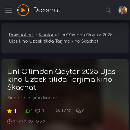
Daxshat
Daxshat.net
»
Kinolar
» Uni O'limdan Qaytar 2025
Ujas kino Uzbek tilida Tarjima kino Skachat
Uni O'limdan Qaytar 2025 Ujas
kino Uzbek tilida Tarjima kino
Skachat
Kinolar
/
Tarjima kinolar
1
1
0
1 807
0
20-07-2025, 18:52