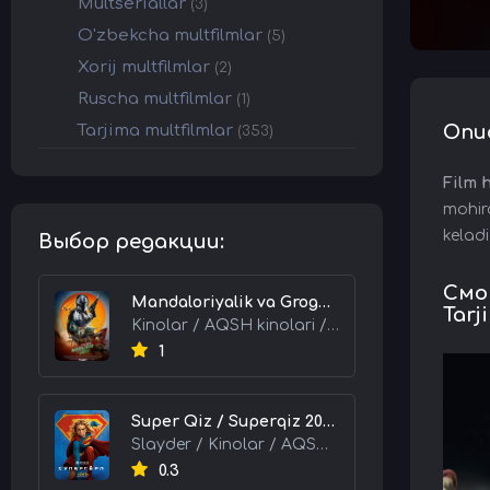
Multseriallar
(3)
O'zbekcha multfilmlar
(5)
Xorij multfilmlar
(2)
Ruscha multfilmlar
(1)
Tarjima multfilmlar
Опи
(353)
Film 
mohir
keladi
Выбор редакции:
Смот
Mandaloriyalik va Grogu 2026 HD Uzbek tilida Tarjima kino skachat tas-ix
Tarj
Kinolar / AQSH kinolari / Tarjima kinolar
1
Super Qiz / Superqiz 2026 HD Uzbek tilida Tarjima kino skachat tas-ix
Slayder / Kinolar / AQSH kinolari / Tarjima kinolar
0.3