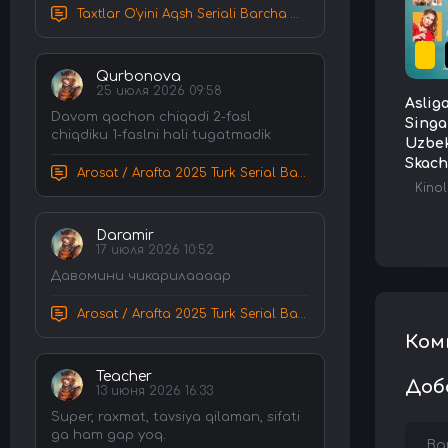
Taxtlar O'yini Aqsh Seriali Barcha Qismlar Uzbek tilida Tarjima Serial HD Skachat
Qurbonova
25 июля 2026 09:58
Asliga
Davom qachon chiqadi 2-fasl
Singa
chiqdiku 1-faslni hali tugatmadik
Uzbek
Skach
Arosat / Arafta 2025 Turk Serial Barcha Qismlar Uzbek tilida Tarjima Serial tas-ix skachat
Kinol
Daramir
17 июля 2026 10:52
Давомини чикарилаааар
Arosat / Arafta 2025 Turk Serial Barcha Qismlar Uzbek tilida Tarjima Serial tas-ix skachat
Ком
Teacher
Доб
13 июня 2026 16:33
Super, raxmat, tavsiya qilaman, sifati
ga ham gap yoq.