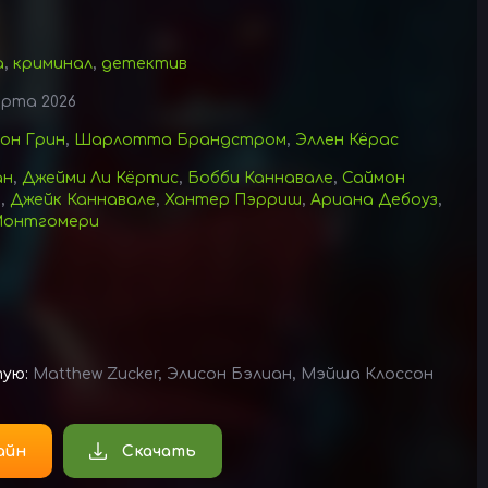
а
,
криминал
,
детектив
арта 2026
он Грин
,
Шарлотта Брандстром
,
Эллен Кёрас
ан
,
Джейми Ли Кёртис
,
Бобби Каннавале
,
Саймон
н
,
Джейк Каннавале
,
Хантер Пэрриш
,
Ариана Дебоуз
,
Монтгомери
тую:
Matthew Zucker, Элисон Бэлиан, Мэйша Клоссон
айн
Скачать