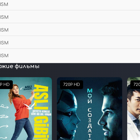
ISM
ISM
ISM
ISM
ISM
ожие фильмы
0P HD
720P HD
72