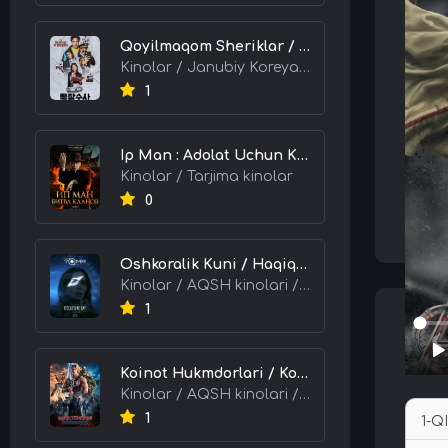
Qoyilmaqom Sheriklar / Ideal Hamkorlar / Eng Kuchli Duet 2026 HD Uzbek tilida Tarjima kino skachat tas-ix
Kinolar / Janubiy Koreya kinolari / Tarjima kinolar
1
Ip Man : Adolat Uchun Kurash / Ip Man: Klanlar Jangi / Buyuk Ustoz Ip Man 2 2026 HD Uzbek tilida Tarjima kino skachat tas-ix
Kinolar / Tarjima kinolar
0
Oshkoralik Kuni / Haqiqat Oshkor Bo'lgan Kun / Sirlar Ochiladigan Kun 2026 HD Uzbek tilida Tarjima kino skachat tas-ix
Kinolar / AQSH kinolari / Tarjima kinolar
1
Koinot Hukmdorlari / Koinot Himoyachilari / Koinot Egalari 2026 HD Uzbek tilida tas-ix tarjima kino skachat
Kinolar / AQSH kinolari / Tarjima kinolar
1
1-Q