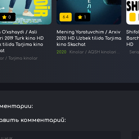
6.4
0
1
 O'xshaydi / Asli
Mening Yaratuvchim / Arxiv
Shifo
ri 2019 Turk kino HD
2020 HD Uzbek tilida Tarjima
Barch
 tilida Tarjima kino
kino Skachat
HD
at
2020
Kinolar
/
AQSH kinolari
/
Tarjima k
Seria
ar
/
Tarjima kinolar
ментарии:
авить комментарий: