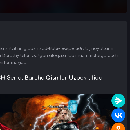
 shtatining bosh sud-tibbiy ekspertidir. U jinoyatlarni
isi Dorothy bilan bo‘lgan aloqalarida muammolarga duch
sirlar mavjud.
 Serial Barcha Qismlar Uzbek tilida