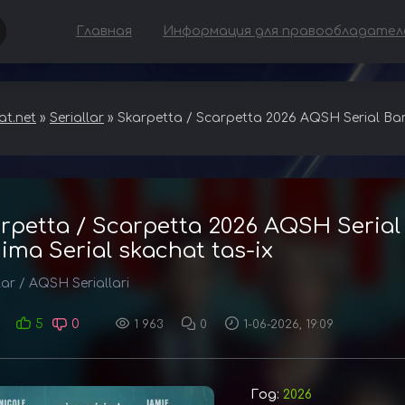
Главная
Информация для правообладател
t.net
»
Seriallar
» Skarpetta / Scarpetta 2026 AQSH Serial Barc
rpetta / Scarpetta 2026 AQSH Serial
jima Serial skachat tas-ix
lar
/
AQSH Seriallari
5
0
1 963
0
1-06-2026, 19:09
Год:
2026