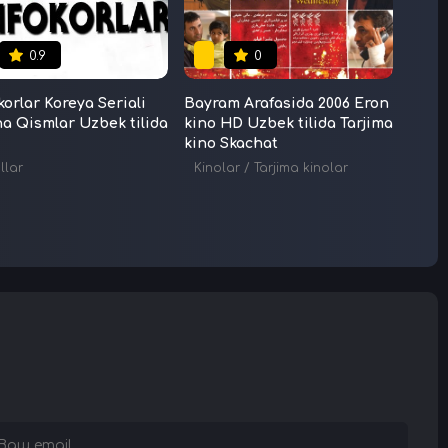
6
0.9
0
korlar Koreya Seriali
Bayram Arafasida 2006 Eron
51-Sa
a Qismlar Uzbek tilida
kino HD Uzbek tilida Tarjima
Sayyo
kino Skachat
Uzbek
Multf
inolar
llar
Kinolar
/
Tarjima kinolar
2009