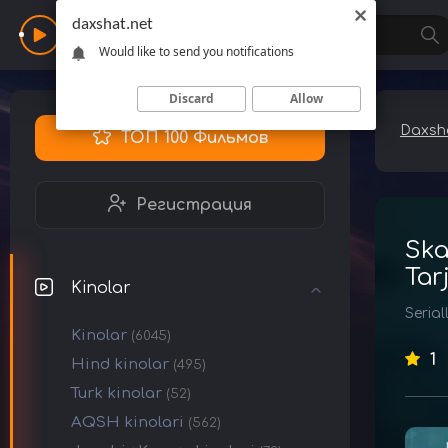
daxshat.net
Daxshat
Would like to send you notifications
Discard
Allow
Daxsha
ТОП 100 Фильмов
Регистрация
Ska
Tar
Kinolar
Serial
Kinolar
(6045)
1
Hind kinolar
(495)
Turk kinolar
(52)
AQSH kinolari
(562)