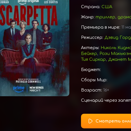
Страна:
США
Жанр:
триллер
,
драм
Премьера в мире:
11 м
Режиссер:
Дэвид Горд
Актеры:
Николь Кидм
Бейкер
,
Рози Макьюэ
Тия Сиркар
,
Джанет 
Бюджет:
Сборы Мир:
Возраст:
16+
Сценарий через запя
Смотреть онл