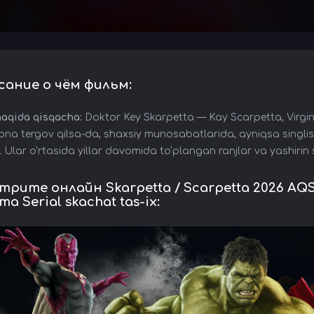
сание о чём фильм:
haqida qisqacha:
Doktor Key Skarpetta — Kay Scarpetta, Virginia
ona tergov qilsa-da, shaxsiy munosabatlarida, ayniqsa singl
. Ular o‘rtasida yillar davomida to‘plangan ranjlar va yashirin 
рите онлайн Skarpetta / Scarpetta 2026 AQSH
ima Serial skachat tas-ix: