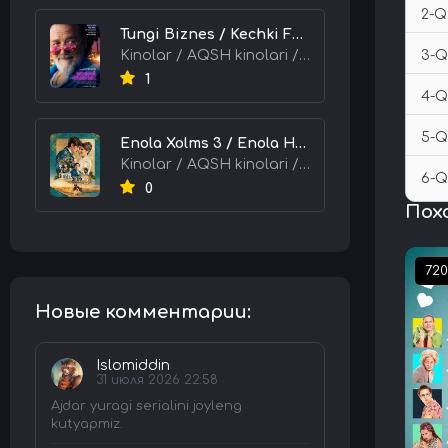
2-Q
Tungi Biznes / Kechki Faoliyat / Tijorat 2026 HD Uzbek tilida Tarjima kino skachat tas-ix
Kinolar / AQSH kinolari / Tarjima kinolar
3-Q
1
4-Q
5-Q
Enola Xolms 3 / Enola Holms 3 2026 HD Uzbek tilida Tarjima kino tas-ix skachat
Kinolar / AQSH kinolari / Tarjima kinolar
6-Q
0
Пох
72
Новые комментарии:
Islomiddin
31 июля 2026 22:58
Ajdar yuragi serialini joyleng
kutyapmiz.