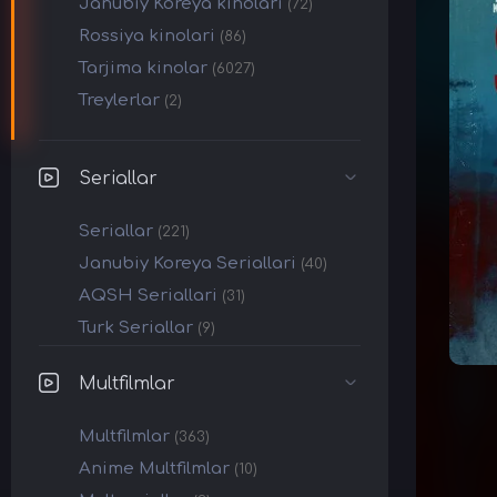
Janubiy Koreya kinolari
(72)
Rossiya kinolari
(86)
Tarjima kinolar
(6027)
Treylerlar
(2)
Seriallar
Seriallar
(221)
Janubiy Koreya Seriallari
(40)
AQSH Seriallari
(31)
Turk Seriallar
(9)
Multfilmlar
Multfilmlar
(363)
Anime Multfilmlar
(10)