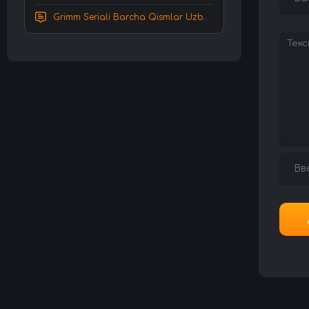
Grimm Seriali Barcha Qismlar Uzbek tilida Tarjima serial HD Skachat