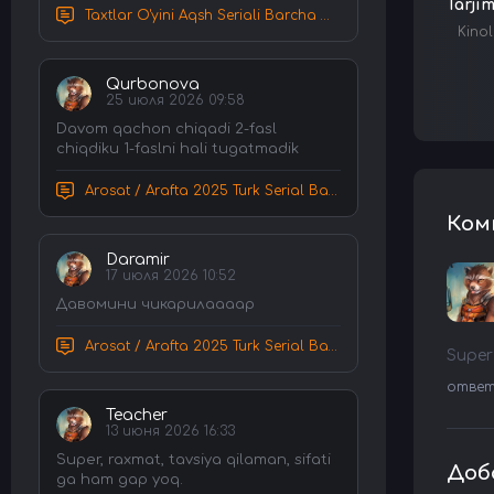
Tarji
Taxtlar O'yini Aqsh Seriali Barcha Qismlar Uzbek tilida Tarjima Serial HD Skachat
Kinol
Qurbonova
25 июля 2026 09:58
Davom qachon chiqadi 2-fasl
chiqdiku 1-faslni hali tugatmadik
Arosat / Arafta 2025 Turk Serial Barcha Qismlar Uzbek tilida Tarjima Serial tas-ix skachat
Ком
Daramir
17 июля 2026 10:52
Давомини чикарилаааар
Arosat / Arafta 2025 Turk Serial Barcha Qismlar Uzbek tilida Tarjima Serial tas-ix skachat
Super
отве
Teacher
13 июня 2026 16:33
Super, raxmat, tavsiya qilaman, sifati
Доб
ga ham gap yoq.