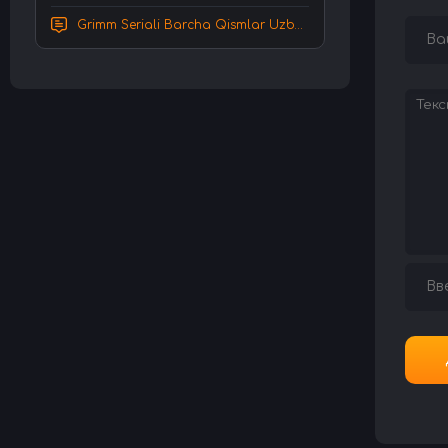
Grimm Seriali Barcha Qismlar Uzbek tilida Tarjima serial HD Skachat