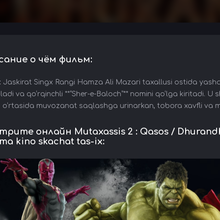
сание о чём фильм:
:
Jaskirat Singx Rangi Hamza Ali Mazari taxallusi ostida yasha
iladi va qo‘rqinchli **“Sher-e-Baloch”** nomini qo‘lga kiritadi
h o‘rtasida muvozanat saqlashga urinarkan, tobora xavfli va 
рите онлайн Mutaxassis 2 : Qasos / Dhurandhar
ima kino skachat tas-ix: