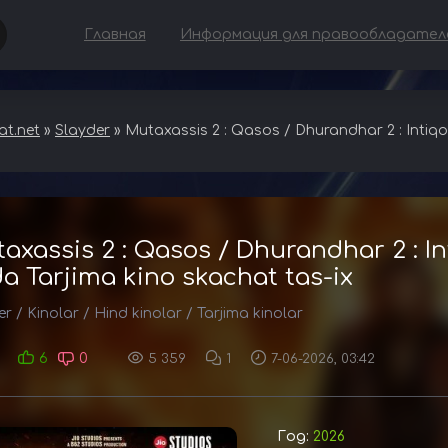
Главная
Информация для правообладател
t.net
»
Slayder
» Mutaxassis 2 : Qasos / Dhurandhar 2 : Intiqo
axassis 2 : Qasos / Dhurandhar 2 : 
ida Tarjima kino skachat tas-ix
er
/
Kinolar
/
Hind kinolar
/
Tarjima kinolar
6
0
5 359
1
7-06-2026, 03:42
Год:
2026