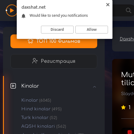
daxshat.net
Daxshat
Would like to send you notifications
Discard
Allow
Daxsha
ТОП 100 Фильмов
Регистрация
Mut
til
Kinolar
Slayd
Kinolar
(6045)
1
Hind kinolar
(495)
Turk kinolar
(52)
AQSH kinolari
(562)