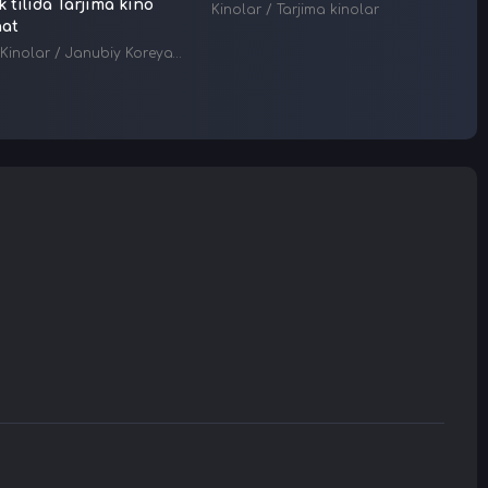
 tilida Tarjima kino
Skac
Kinolar
/
Tarjima kinolar
hat
Kino
Kinolar
/
Janubiy Koreya kinolari
/
Tarjima kinolar