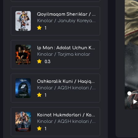
Qoyilmaqom Sheriklar / Ideal Hamkorlar / Eng Kuchli Duet 2026 HD Uzbek tilida Tarjima kino skachat tas-ix
Kinolar / Janubiy Koreya kinolari / Tarjima kinolar
1
Ip Man : Adolat Uchun Kurash / Ip Man: Klanlar Jangi / Buyuk Ustoz Ip Man 2 2026 HD Uzbek tilida Tarjima kino skachat tas-ix
Kinolar / Tarjima kinolar
0.3
Oshkoralik Kuni / Haqiqat Oshkor Bo'lgan Kun / Sirlar Ochiladigan Kun 2026 HD Uzbek tilida Tarjima kino skachat tas-ix
Kinolar / AQSH kinolari / Tarjima kinolar
1
Koinot Hukmdorlari / Koinot Himoyachilari / Koinot Egalari 2026 HD Uzbek tilida tas-ix tarjima kino skachat
Kinolar / AQSH kinolari / Tarjima kinolar
1