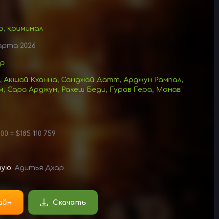
р
,
криминал
арта 2026
ар
,
Акшай Кханна
,
Санджай Датт
,
Арджун Рампал
,
м
,
Сара Арджун
,
Ракеш Беди
,
Гурав Гера
,
Манав
00 = $185 110 759
тую:
Адитья Дхар
айн
Скачать