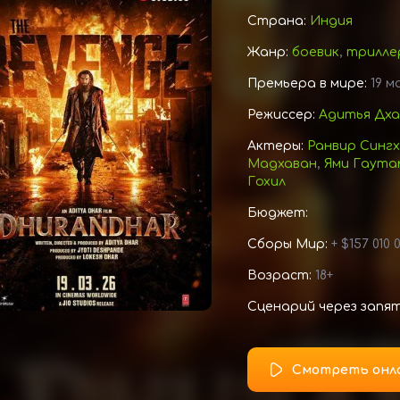
Страна:
Индия
Жанр:
боевик
,
трилле
Премьера в мире:
19 м
Режиссер:
Адитья Дх
Актеры:
Ранвир Сингх
Мадхаван
,
Ями Гаута
Гохил
Бюджет:
Сборы Мир:
+ $157 010 0
Возраст:
18+
Сценарий через запя
Смотреть онл