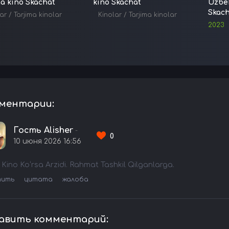
ma kino Skachat
kino Skachat
Uzbek
Skac
ar
/
Tarjima kinolar
Kinolar
/
Tarjima kinolar
2023
ментарии:
Гость Alisher
-
0
10 июня 2026 16:56
 Kino Koʻrsa Arzidi. Rahmat Tashkil Qilganlarga.
тить
цитата
жалоба
авить комментарий: