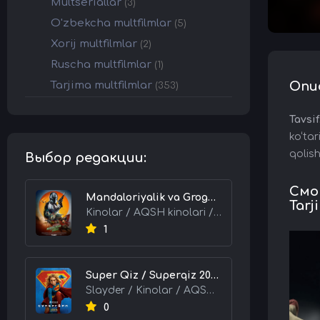
Multseriallar
(3)
O'zbekcha multfilmlar
(5)
Xorij multfilmlar
(2)
Ruscha multfilmlar
(1)
Tarjima multfilmlar
Опи
(353)
Tavsif
ko‘tar
qolis
Выбор редакции:
Смот
Mandaloriyalik va Grogu 2026 HD Uzbek tilida Tarjima kino skachat tas-ix
Tarj
Kinolar / AQSH kinolari / Tarjima kinolar
1
Super Qiz / Superqiz 2026 HD Uzbek tilida Tarjima kino skachat tas-ix
Slayder / Kinolar / AQSH kinolari / Tarjima kinolar
0