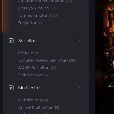
Janubiy Koreya kinolari
(72)
Rossiya kinolari
(86)
Tarjima kinolar
(6027)
Treylerlar
(2)
Seriallar
Seriallar
(221)
Janubiy Koreya Seriallari
(40)
AQSH Seriallari
(31)
Turk Seriallar
(9)
Multfilmlar
Multfilmlar
(363)
Anime Multfilmlar
(10)