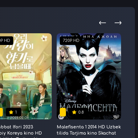
0P HD
720P HD
72
1
0.8
bat Ifori 2023
Malefisenta 1 2014 HD Uzbek
Tarix
iy Koreya kino HD
tilida Tarjima kino Skachat
Uzbek