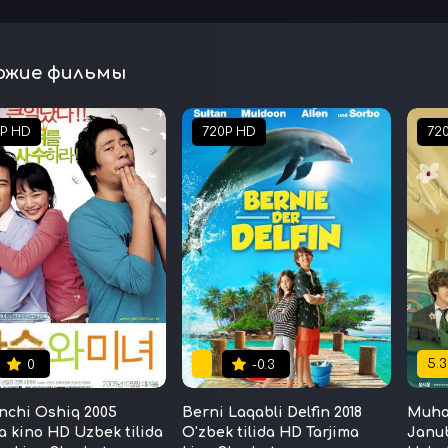
ожие фильмы
0P HD
720P HD
72
5.3
0
-0.3
onchi Oshiq 2005
Berni Laqabli Delfin 2018
Muhab
a kino HD Uzbek tilida
O'zbek tilida HD Tarjima
Janub