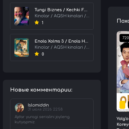
Tungi Biznes / Kechki Faoliyat / Tijorat 2026 HD Uzbek tilida Tarjima kino skachat tas-ix
Kinolar / AQSH kinolari / Tarjima kinolar
Пох
1
72
Enola Xolms 3 / Enola Holms 3 2026 HD Uzbek tilida Tarjima kino tas-ix skachat
Kinolar / AQSH kinolari / Tarjima kinolar
0
Новые комментарии:
Islomiddin
31 июля 2026 22:58
Ajdar yuragi serialini joyleng
Yolg'
kutyapmiz.
Korey