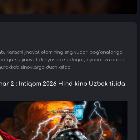
b, Karachi jinoyat olamining eng yuqori pog‘onalariga
. U shafqatsiz jinoyat dunyosida sadoqat, xiyonat va omon
murakkab sinovlarga duch keladi.
 2 : Intiqom 2026 Hind kino Uzbek tilida