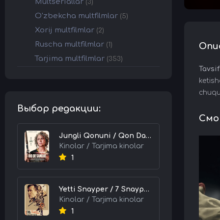
Multseriallar
(3)
O'zbekcha multfilmlar
(5)
Xorij multfilmlar
(2)
Ruscha multfilmlar
(1)
Опи
Tarjima multfilmlar
(353)
Tavsif
ketish
chuqu
Выбор редакции:
Смот
Jungli Qonuni / Qon Daryosi / Qonli Daryo 2026 HD Uzbek tilida Tarjima kino skachat tas-ix
Kinolar / Tarjima kinolar
1
Yetti Snayper / 7 Snayperlar 2026 HD Uzbek tilida Tarjima kino skachat tas-ix
Kinolar / Tarjima kinolar
1