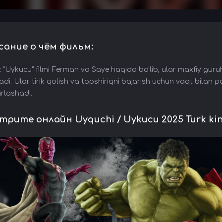
сание о чём фильм:
:
“Uykucu” filmi Ferman va Saye haqida bo‘lib, ular maxfiy guru
adi. Ular tirik qolish va topshiriqni bajarish uchun vaqt bilan 
rlashadi.
рите онлайн Uyquchi / Uykucu 2025 Turk kino U