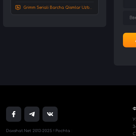
Grimm Seriali Barcha Qismlar Uzbek tilida Tarjima serial HD Skachat
У
З
Daxshat.Net 2013-2025 ! Pochta :
C