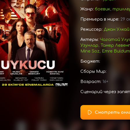
Жанр:
боевик
,
трилле
Премьера в мире:
29 о
Режиссер:
Джан Улкай
Актеры:
Чагатай Улу
Узунлар
,
Тамер Левен
Mine Soz
,
Emre Buldum
Бюджет:
Сборы Мир:
Возраст:
16+
Сценарий через запя
Смотреть онл