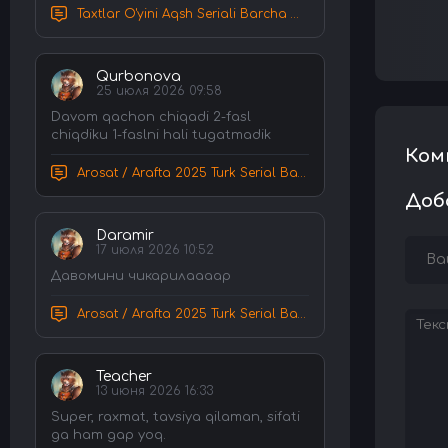
Taxtlar O'yini Aqsh Seriali Barcha Qismlar Uzbek tilida Tarjima Serial HD Skachat
Qurbonova
25 июля 2026 09:58
Davom qachon chiqadi 2-fasl
chiqdiku 1-faslni hali tugatmadik
Ком
Arosat / Arafta 2025 Turk Serial Barcha Qismlar Uzbek tilida Tarjima Serial tas-ix skachat
Доб
Daramir
17 июля 2026 10:52
Давомини чикарилаааар
Arosat / Arafta 2025 Turk Serial Barcha Qismlar Uzbek tilida Tarjima Serial tas-ix skachat
Teacher
13 июня 2026 16:33
Super, raxmat, tavsiya qilaman, sifati
ga ham gap yoq.