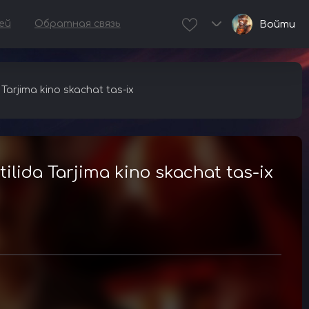
ей
Обратная связь
Войти
Tarjima kino skachat tas-ix
ilida Tarjima kino skachat tas-ix