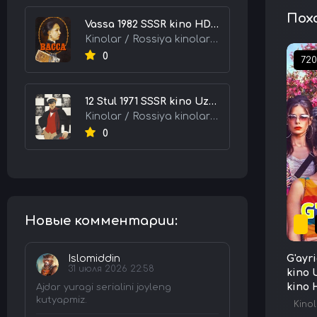
Пох
Vassa 1982 SSSR kino HD Uzbek tilida tarjima kino skachat tas-ix
Kinolar / Rossiya kinolari / Tarjima kinolar
0
72
12 Stul 1971 SSSR kino Uzbek tilida Tarjima kino skachat tas-ix
Kinolar / Rossiya kinolari / Tarjima kinolar
0
Новые комментарии:
Islomiddin
G'ayr
31 июля 2026 22:58
kino 
kino 
Ajdar yuragi serialini joyleng
kutyapmiz.
Kinol