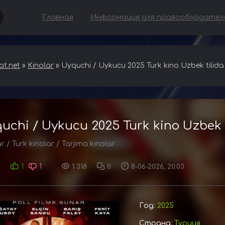
Главная
Информация для правообладател
t.net
»
Kinolar
» Uyquchi / Uykucu 2025 Turk kino Uzbek tilida 
uchi / Uykucu 2025 Turk kino Uzbek t
ar
/
Turk kinolar
/
Tarjima kinolar
1
1
1 318
0
8-06-2026, 20:03
Год:
2025
Страна:
Турция