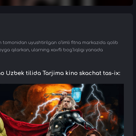
h tomonidan uyushtirilgan o‘limli fitna markazida qolib
poyga qilarkan, ularning xavfli bog‘liqligi yanada
zbek tilida Tarjima kino skachat tas-ix: