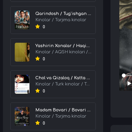
Qarindosh / Tug'ishgan / Og'ayni / Qondosh 2025 Qozoq kino Uzbek tilida Tarjima kino skachat tas-ix
Kinolar / Tarjima kinolar
0
Yashirin Xonalar / Haqiqat Ortidagi Sirlar 2026 HD Uzbek tilida Tarjima kino skachat tas-ix
Kinolar / AQSH kinolari / Tarjima kinolar
0
Chol va Qizaloq / Katta Odam, Kichik Muhabbat 2001 Turk kino Uzbek tilida Tarjima kino skachat tas-ix
Kinolar / Turk kinolar / Tarjima kinolar
0
Madam Bovari / Bovari Xonim 1991 HD Uzbek tilida Tarjima kino skachat tas-ix
Kinolar / Tarjima kinolar
0