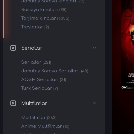
Janubiy Koreya kinolari
(72)
Rossiya kinolari
(88)
Tarjima kinolar
(6035)
Treylerlar
(2)
Seriallar
Seriallar
(221)
Janubiy Koreya Seriallari
(40)
AQSH Seriallari
(31)
Turk Seriallar
(9)
Multfilmlar
Multfilmlar
(363)
Anime Multfilmlar
(10)