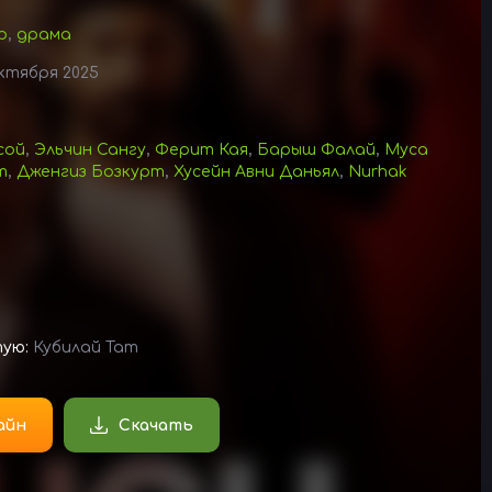
р
,
драма
ктября 2025
сой
,
Эльчин Сангу
,
Ферит Кая
,
Барыш Фалай
,
Муса
т
,
Дженгиз Бозкурт
,
Хусейн Авни Даньял
,
Nurhak
тую:
Кубилай Тат
айн
Скачать