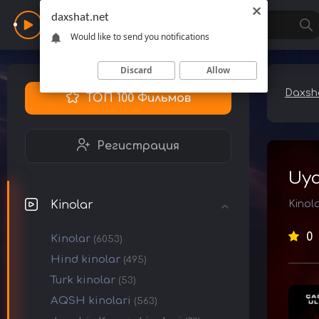
daxshat.net
Daxshat
Would like to send you notifications
Discard
Allow
Daxsha
ТОП 100 Фильмов
Регистрация
Uyq
Kinolar
Kinol
0
Kinolar
(6053)
Hind kinolar
(495)
Turk kinolar
(53)
AQSH kinolari
(563)