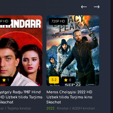
0P HD
720P HD
72
5.2
5.
1
0
atgo'y Radju 1987 Hind
Meros Cho'qqisi 2022 HD
Momi
HD Uzbek tilida Tarjima
Uzbek tilida Tarjima kino
Globa
Skachat
Skachat
HD Uz
multf
lar
/
Tarjima kinolar
2022
Kinolar
/
AQSH kinolari
/
Tarjima k