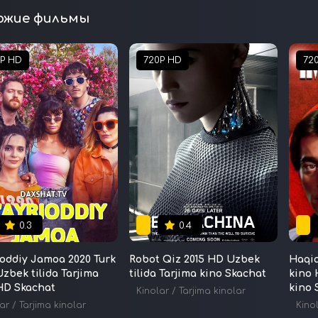
ожие фильмы
0P HD
720P HD
72
0.3
0.4
ioddiy Jamoa 2020 Turk
Robot Qiz 2015 HD Uzbek
Haqiq
Uzbek tilida Tarjima
tilida Tarjima kino Skachat
kino 
HD Skachat
kino 
Kinolar
/
Tarjima kinolar
ar
/
Tarjima kinolar
Kino