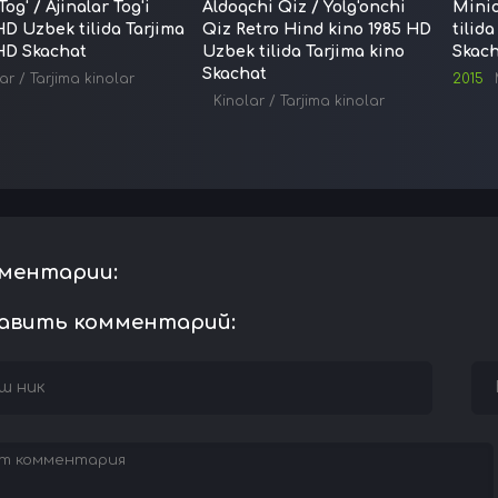
Tog' / Ajinalar Tog'i
Aldoqchi Qiz / Yolg'onchi
Minio
HD Uzbek tilida Tarjima
Qiz Retro Hind kino 1985 HD
tilida
HD Skachat
Uzbek tilida Tarjima kino
Skac
Skachat
ar
/
Tarjima kinolar
2015
Kinolar
/
Tarjima kinolar
ментарии:
авить комментарий: