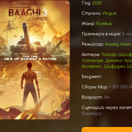
Год:
2020
Страна:
Индия
Жанр:
боевик
Премьера в мире:
5 ма
Режиссер:
Ахмед Кхан
Актеры:
Тайгер Шро
Локханде
,
Джамил Хур
Ахлават
,
Шифуджи Ша
Бюджет:
Сборы Мир:
+ $17 500 0
Возраст:
16+
Сценарий через запя
Бхамбра