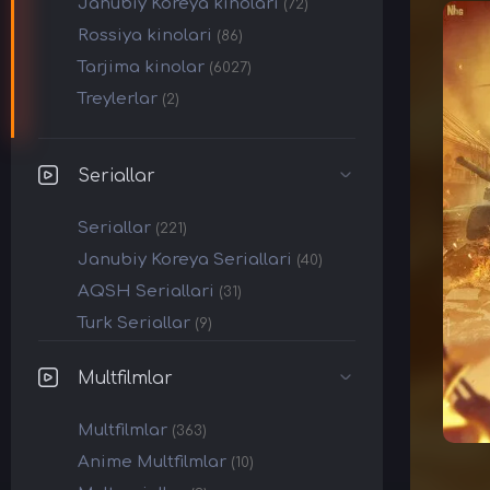
Janubiy Koreya kinolari
(72)
Rossiya kinolari
(86)
Tarjima kinolar
(6027)
Treylerlar
(2)
Seriallar
Seriallar
(221)
Janubiy Koreya Seriallari
(40)
AQSH Seriallari
(31)
Turk Seriallar
(9)
Multfilmlar
Multfilmlar
(363)
Anime Multfilmlar
(10)