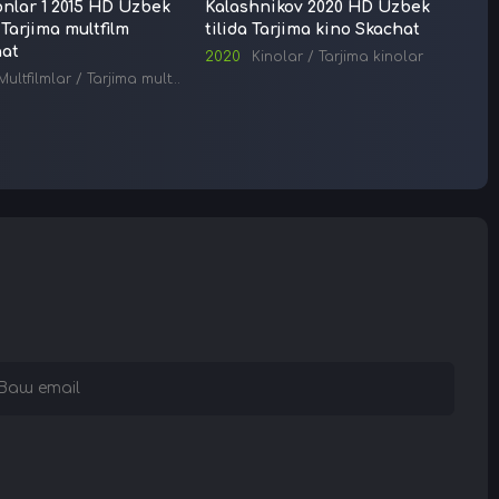
nlar 1 2015 HD Uzbek
Kalashnikov 2020 HD Uzbek
Faqir
 Tarjima multfilm
tilida Tarjima kino Skachat
Hind 
hat
Tarji
2020
Kinolar
/
Tarjima kinolar
Multfilmlar
/
Tarjima multfilmlar
Kino