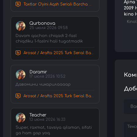
Ajina 
Taxtlar O'yini Aqsh Seriali Barcha Qismlar Uzbek tilida Tarjima Serial HD Skachat
2009 
kino 
Kinol
Qurbonova
25 июля 2026 09:58
Davom qachon chiqadi 2-fasl
chiqdiku 1-faslni hali tugatmadik
Arosat / Arafta 2025 Turk Serial Barcha Qismlar Uzbek tilida Tarjima Serial tas-ix skachat
Daramir
Ком
17 июля 2026 10:52
Давомини чикарилаааар
Доб
Arosat / Arafta 2025 Turk Serial Barcha Qismlar Uzbek tilida Tarjima Serial tas-ix skachat
Teacher
13 июня 2026 16:33
Super, raxmat, tavsiya qilaman, sifati
ga ham gap yoq.