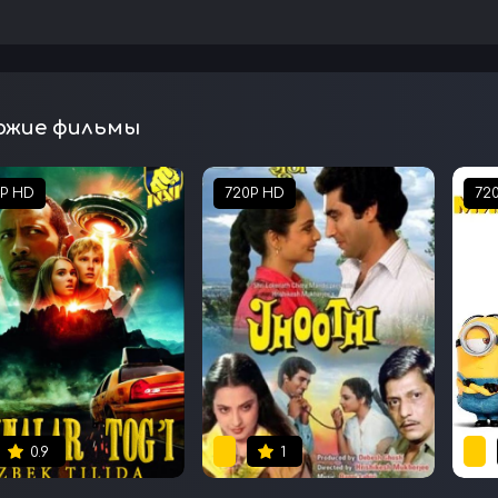
ожие фильмы
0P HD
720P HD
72
0.9
1