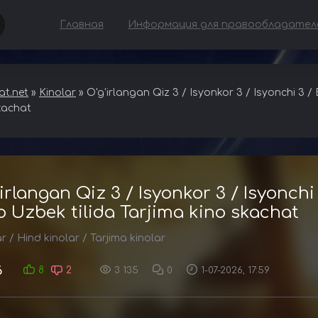
Главная
Информация для правообладател
t.net
»
Kinolar
» O'g'irlangan Qiz 3 / Isyonkor 3 / Isyonchi 3 /
kachat
'irlangan Qiz 3 / Isyonkor 3 / Isyonch
o Uzbek tilida Tarjima kino skachat
ar
/
Hind kinolar
/
Tarjima kinolar
6
8
2
3 135
0
1-07-2026, 17:59