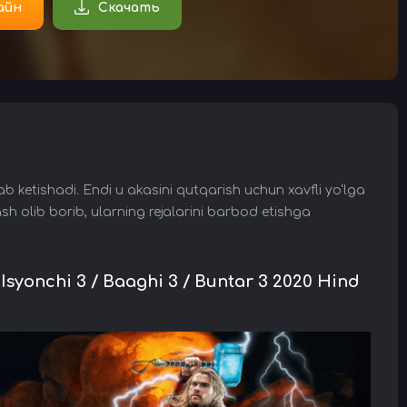
айн
Скачать
lab ketishadi. Endi u akasini qutqarish uchun xavfli yo‘lga
sh olib borib, ularning rejalarini barbod etishga
Isyonchi 3 / Baaghi 3 / Buntar 3 2020 Hind