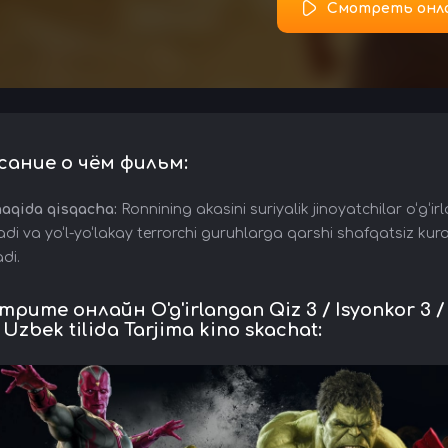
Смотреть онл
сание о чём фильм:
haqida qisqacha:
Ronnining akasini suriyalik jinoyatchilar o‘g‘ir
di va yo‘l-yo‘lakay terrorchi guruhlarga qarshi shafqatsiz kura
adi.
рите онлайн O'g'irlangan Qiz 3 / Isyonkor 3 / 
 Uzbek tilida Tarjima kino skachat: