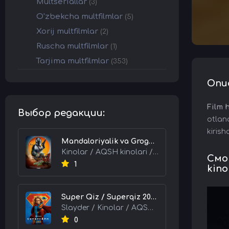
Multseriallar
(3)
O'zbekcha multfilmlar
(5)
Xorij multfilmlar
(2)
Ruscha multfilmlar
(1)
Tarjima multfilmlar
(353)
Опи
Film 
Выбор редакции:
otlana
kirish
Mandaloriyalik va Grogu 2026 HD Uzbek tilida Tarjima kino skachat tas-ix
Kinolar / AQSH kinolari / Tarjima kinolar
Смот
1
kino
Super Qiz / Superqiz 2026 HD Uzbek tilida Tarjima kino skachat tas-ix
Slayder / Kinolar / AQSH kinolari / Tarjima kinolar
0