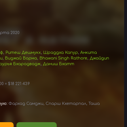
рта 2020
фф
,
Ритеш Дешмукх
,
Шраддха Капур
,
Анкита
и
,
Виджай Варма
,
Bhawani Singh Rathore
,
Джайдип
урья Бхарадвадж
,
Даниш Бхатт
00 = $18 221 439
тую:
Фархад Самджи, Спарш Кхетарпал, Таша