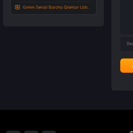
Grimm Seriali Barcha Qismlar Uzbek tilida Tarjima serial HD Skachat