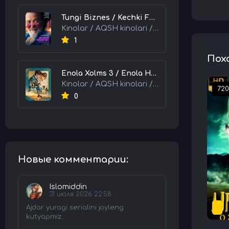
Tungi Biznes / Kechki Faoliyat / Tijorat 2026 HD Uzbek tilida Tarjima kino skachat tas-ix
Kinolar / AQSH kinolari / Tarjima kinolar
1
Пох
Enola Xolms 3 / Enola Holms 3 2026 HD Uzbek tilida Tarjima kino tas-ix skachat
Kinolar / AQSH kinolari / Tarjima kinolar
72
0
Новые комментарии:
Islomiddin
31 июля 2026 22:58
Ajdar yuragi serialini joyleng
kutyapmiz.