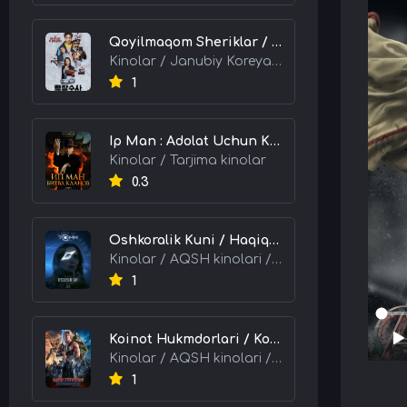
Qoyilmaqom Sheriklar / Ideal Hamkorlar / Eng Kuchli Duet 2026 HD Uzbek tilida Tarjima kino skachat tas-ix
Kinolar / Janubiy Koreya kinolari / Tarjima kinolar
1
Ip Man : Adolat Uchun Kurash / Ip Man: Klanlar Jangi / Buyuk Ustoz Ip Man 2 2026 HD Uzbek tilida Tarjima kino skachat tas-ix
Kinolar / Tarjima kinolar
0.3
Oshkoralik Kuni / Haqiqat Oshkor Bo'lgan Kun / Sirlar Ochiladigan Kun 2026 HD Uzbek tilida Tarjima kino skachat tas-ix
Kinolar / AQSH kinolari / Tarjima kinolar
1
Koinot Hukmdorlari / Koinot Himoyachilari / Koinot Egalari 2026 HD Uzbek tilida tas-ix tarjima kino skachat
Kinolar / AQSH kinolari / Tarjima kinolar
1