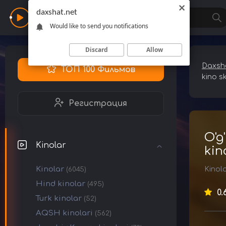
daxshat.net
Daxshat
Would like to send you notifications
Discard
Allow
Daxsha
ТОП 100 Фильмов
kino s
Регистрация
O'g
Kinolar
kin
Kinolar
Kinol
(6045)
Hind kinolar
(495)
0.
Turk kinolar
(52)
AQSH kinolari
(562)