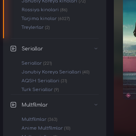
Janubiy Koreya kinolari
(72)
Rossiya kinolari
(86)
Tarjima kinolar
(6027)
Treylerlar
(2)
Seriallar
Seriallar
(221)
Janubiy Koreya Seriallari
(40)
AQSH Seriallari
(31)
Turk Seriallar
(9)
Multfilmlar
Multfilmlar
(363)
Anime Multfilmlar
(10)