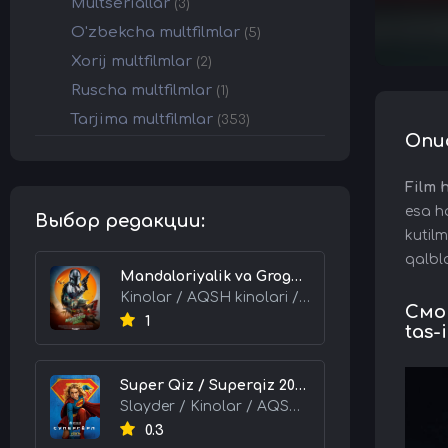
Multseriallar
(3)
O'zbekcha multfilmlar
(5)
Xorij multfilmlar
(2)
Ruscha multfilmlar
(1)
Tarjima multfilmlar
(353)
Опи
Film 
esa h
Выбор редакции:
kutilm
qalbla
Mandaloriyalik va Grogu 2026 HD Uzbek tilida Tarjima kino skachat tas-ix
Kinolar / AQSH kinolari / Tarjima kinolar
Смот
1
tas-i
Super Qiz / Superqiz 2026 HD Uzbek tilida Tarjima kino skachat tas-ix
Slayder / Kinolar / AQSH kinolari / Tarjima kinolar
0.3