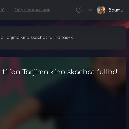
ей
Обратная связь
Войти
 Tarjima kino skachat fullhd tas-ix
ilida Tarjima kino skachat fullhd