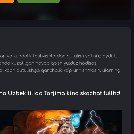
 va kundalik tashvishlardan qutulish yo‘lini izlaydi. U
smonda kuzatilgan noyob qo‘sh yulduz hodisasi
iqlikdan qutulishga qanchalik ko‘p urinishmasin, ularning
Uzbek tilida Tarjima kino skachat fullhd