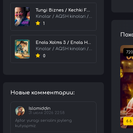
Tungi Biznes / Kechki Faoliyat / Tijorat 2026 HD Uzbek tilida Tarjima kino skachat tas-ix
Kinolar / AQSH kinolari / Tarjima kinolar
1
Пох
Enola Xolms 3 / Enola Holms 3 2026 HD Uzbek tilida Tarjima kino tas-ix skachat
Kinolar / AQSH kinolari / Tarjima kinolar
72
0
Новые комментарии:
Islomiddin
31 июля 2026 22:58
Ajdar yuragi serialini joyleng
6.6
kutyapmiz.