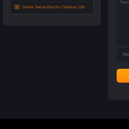
Grimm Seriali Barcha Qismlar Uzbek tilida Tarjima serial HD Skachat