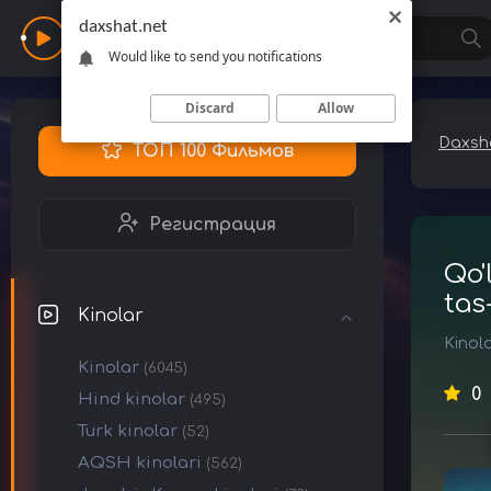
daxshat.net
Daxshat
Would like to send you notifications
Discard
Allow
Daxsha
ТОП 100 Фильмов
Регистрация
Qo'
tas
Kinolar
Kinol
Kinolar
(6045)
0
Hind kinolar
(495)
Turk kinolar
(52)
AQSH kinolari
(562)