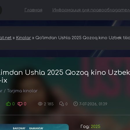
Главная
Информация для правообладател
t.net
»
Kinolar
» Qo'limdan Ushla 2025 Qozoq kino Uzbek tilida
limdan Ushla 2025 Qozoq kino Uzbek t
-ix
ar
/
Tarjima kinolar
0
0
2 185
0
7-07-2026, 01:39
Год:
2025