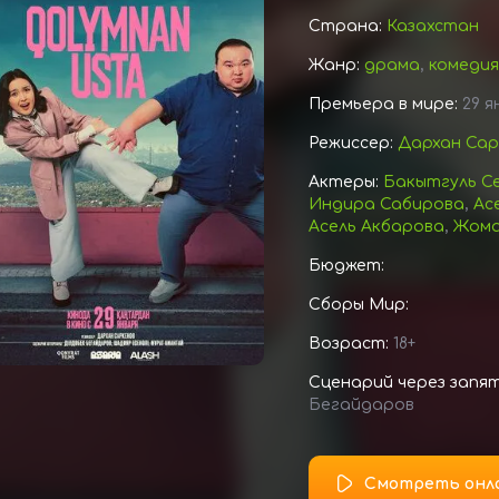
Страна:
Казахстан
Жанр:
драма
,
комедия
Премьера в мире:
29 я
Режиссер:
Дархан Сар
Актеры:
Бакытгуль С
Индира Сабирова
,
Ас
Асель Акбарова
,
Жома
Бюджет:
Сборы Мир:
Возраст:
18+
Сценарий через запя
Бегайдаров
Смотреть онл