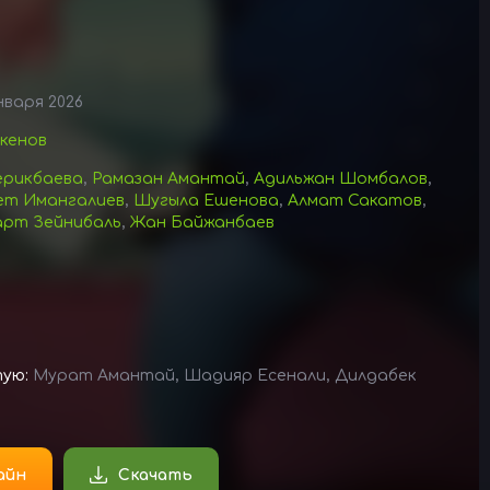
нваря 2026
кенов
ерикбаева
,
Рамазан Амантай
,
Адильжан Шомбалов
,
ет Имангалиев
,
Шугыла Ешенова
,
Алмат Сакатов
,
рт Зейнибаль
,
Жан Байжанбаев
тую:
Мурат Амантай, Шадияр Есенали, Дилдабек
айн
Скачать