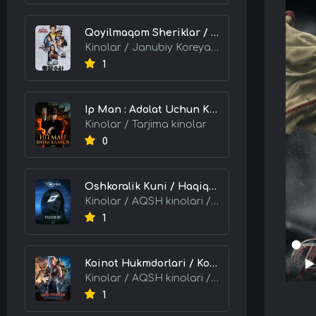
Qoyilmaqom Sheriklar / Ideal Hamkorlar / Eng Kuchli Duet 2026 HD Uzbek tilida Tarjima kino skachat tas-ix
Kinolar / Janubiy Koreya kinolari / Tarjima kinolar
1
Ip Man : Adolat Uchun Kurash / Ip Man: Klanlar Jangi / Buyuk Ustoz Ip Man 2 2026 HD Uzbek tilida Tarjima kino skachat tas-ix
Kinolar / Tarjima kinolar
0
Oshkoralik Kuni / Haqiqat Oshkor Bo'lgan Kun / Sirlar Ochiladigan Kun 2026 HD Uzbek tilida Tarjima kino skachat tas-ix
Kinolar / AQSH kinolari / Tarjima kinolar
1
Koinot Hukmdorlari / Koinot Himoyachilari / Koinot Egalari 2026 HD Uzbek tilida tas-ix tarjima kino skachat
Kinolar / AQSH kinolari / Tarjima kinolar
1