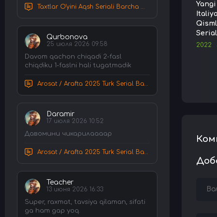
Yangi
Taxtlar O'yini Aqsh Seriali Barcha Qismlar Uzbek tilida Tarjima Serial HD Skachat
Italiy
Qisml
Seria
Qurbonova
25 июля 2026 09:58
2022
Davom qachon chiqadi 2-fasl
chiqdiku 1-faslni hali tugatmadik
Arosat / Arafta 2025 Turk Serial Barcha Qismlar Uzbek tilida Tarjima Serial tas-ix skachat
Daramir
17 июля 2026 10:52
Давомини чикарилаааар
Ком
Arosat / Arafta 2025 Turk Serial Barcha Qismlar Uzbek tilida Tarjima Serial tas-ix skachat
Доб
Teacher
13 июня 2026 16:33
Super, raxmat, tavsiya qilaman, sifati
ga ham gap yoq.