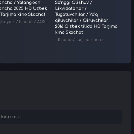
oncha / Yalang'och
So'nggi Olishuv /
Muha
poncha 2025 HD Uzbek
Likvidatorlar /
Mash
a Tarjima kino Skachat
Tugatuvchilar / Yo'q
Uzbek
qiluvchilar / Qiruvchilar
Skac
Slayder
/
Kinolar
/
AQSH kinolari
/
Tarjima kinolar
2016 O'zbek tilida HD Tarjima
2006
kino Skachat
Kinolar
/
Tarjima kinolar