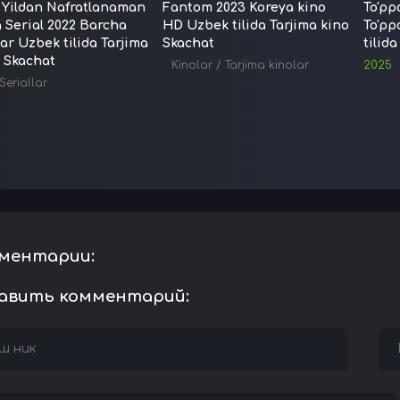
 Yildan Nafratlanaman
Fantom 2023 Koreya kino
To'pp
a Serial 2022 Barcha
HD Uzbek tilida Tarjima kino
To'p
ar Uzbek tilida Tarjima
Skachat
tilid
l Skachat
Kinolar
/
Tarjima kinolar
2025
Seriallar
ментарии:
авить комментарий: