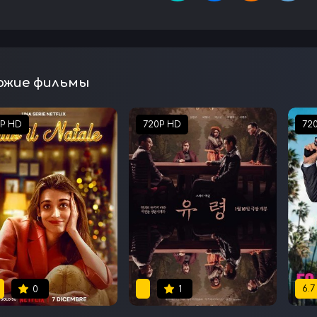
ожие фильмы
0P HD
720P HD
72
6.7
0
1