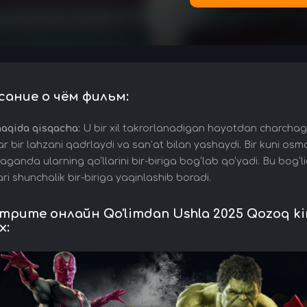
сание о чём фильм:
haqida qisqacha:
U bir xil takrorlanadigan hayotdan charchagan
ar bir lahzani qadrlaydi va san’at bilan yashaydi. Bir kuni o
aganda ularning qo‘llarini bir-biriga bog‘lab qo‘yadi. Bu bog‘l
ri shunchalik bir-biriga yaqinlashib boradi.
рите онлайн Qo'limdan Ushla 2025 Qozoq kino 
x: