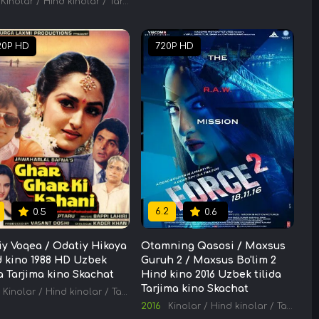
Kinolar
/
Hind kinolar
/
Tarjima kinolar
20P HD
720P HD
6.2
0.5
0.6
y Voqea / Odatiy Hikoya
Otamning Qasosi / Maxsus
 kino 1988 HD Uzbek
Guruh 2 / Maxsus Bo'lim 2
da Tarjima kino Skachat
Hind kino 2016 Uzbek tilida
Tarjima kino Skachat
Kinolar
/
Hind kinolar
/
Tarjima kinolar
2016
Kinolar
/
Hind kinolar
/
Tarjima kinolar