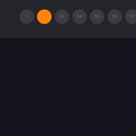
1
...
53
54
55
56
57