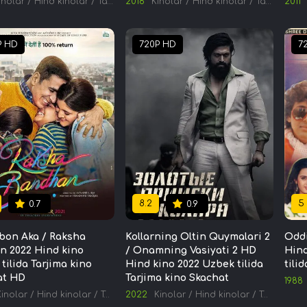
inolar
/
Hind kinolar
/
Tarjima kinolar
2018
Kinolar
/
Hind kinolar
/
Tarjima kinolar
2011
P HD
720P HD
7
8.2
5
0.7
0.9
bon Aka / Raksha
Kollarning Oltin Quymalari 2
Oddi
n 2022 Hind kino
/ Onamning Vasiyati 2 HD
Hind
tilida Tarjima kino
Hind kino 2022 Uzbek tilida
tili
at HD
Tarjima kino Skachat
1988
Kinolar
/
Hind kinolar
/
Tarjima kinolar
2022
Kinolar
/
Hind kinolar
/
Tarjima kinolar