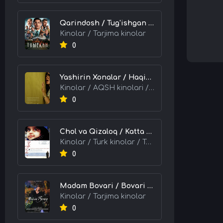
Qarindosh / Tug'ishgan / Og'ayni / Qondosh 2025 Qozoq kino Uzbek tilida Tarjima kino skachat tas-ix
Kinolar / Tarjima kinolar
0
Yashirin Xonalar / Haqiqat Ortidagi Sirlar 2026 HD Uzbek tilida Tarjima kino skachat tas-ix
Kinolar / AQSH kinolari / Tarjima kinolar
0
Chol va Qizaloq / Katta Odam, Kichik Muhabbat 2001 Turk kino Uzbek tilida Tarjima kino skachat tas-ix
Kinolar / Turk kinolar / Tarjima kinolar
0
Madam Bovari / Bovari Xonim 1991 HD Uzbek tilida Tarjima kino skachat tas-ix
Kinolar / Tarjima kinolar
0