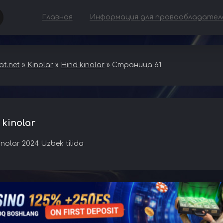
Главная
Информация для правообладател
t.net
»
Kinolar
»
Hind kinolar
» Страница 61
 kinolar
inolar 2024 Uzbek tilida