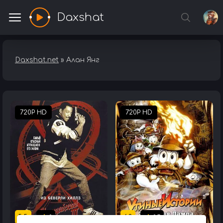
Daxshat
Daxshat.net
» Алан Янг
720P HD
720P HD
5.5
6.8
0
0.7