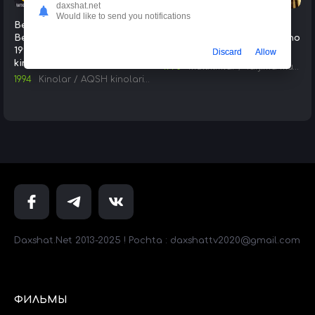
daxshat.net
Would like to send you notifications
Beverli Hills Politsiyasi 3 /
Skruj Makdak Multfilm 1990
Beverli Xillzlik Politsiyachi 3
HD Uzbek tilida Tarjima kino
1994 HD Uzbek tilida Tarjima
Skachat
Discard
Allow
kino Skachat
1990
Multfilmlar
/
Tarjima multfilmlar
1994
Kinolar
/
AQSH kinolari
/
Tarjima kinolar
Daxshat.Net 2013-2025 ! Pochta : daxshattv2020@gmail.com
ФИЛЬМЫ