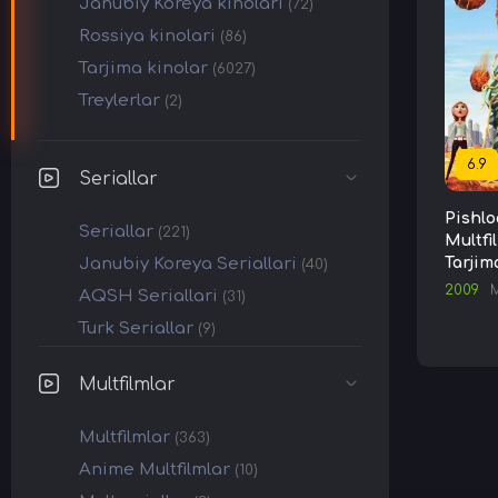
Janubiy Koreya kinolari
(72)
Rossiya kinolari
(86)
Tarjima kinolar
(6027)
Treylerlar
(2)
6.9
Seriallar
Pishlo
Seriallar
(221)
Multfi
Janubiy Koreya Seriallari
Tarjim
(40)
2009
M
AQSH Seriallari
(31)
Turk Seriallar
(9)
Multfilmlar
Multfilmlar
(363)
Anime Multfilmlar
(10)