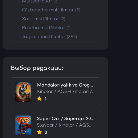
Multseriallar
(3)
O'zbekcha multfilmlar
(5)
Xorij multfilmlar
(2)
Ruscha multfilmlar
(1)
Tarjima multfilmlar
(353)
Выбор редакции:
Mandaloriyalik va Grogu 2026 HD Uzbek tilida Tarjima kino skachat tas-ix
Kinolar / AQSH kinolari / Tarjima kinolar
1
Super Qiz / Superqiz 2026 HD Uzbek tilida Tarjima kino skachat tas-ix
Slayder / Kinolar / AQSH kinolari / Tarjima kinolar
0