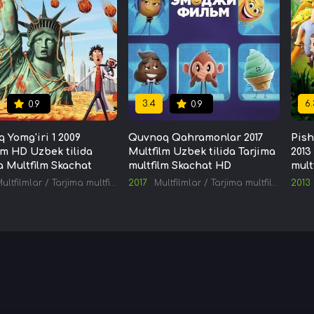
3.4
6.
0.9
0.9
q Yomg'iri 1 2009
Quvnoq Qahramonlar 2017
Pish
lm HD Uzbek tilida
Multfilm Uzbek tilida Tarjima
2013
a Multfilm Skachat
multfilm Skachat HD
mult
ultfilmlar
/
Tarjima multfilmlar
2017
Multfilmlar
/
Tarjima multfilmlar
2013