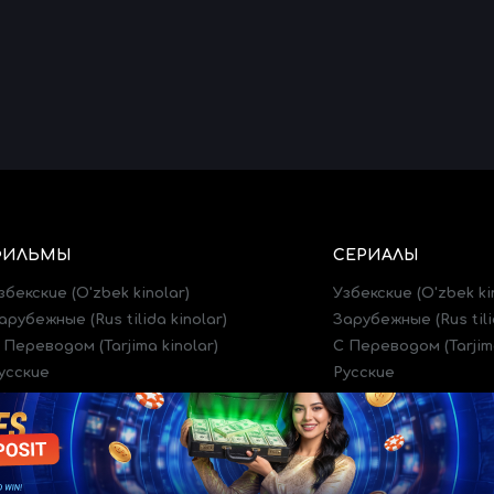
ФИЛЬМЫ
СЕРИАЛЫ
збекские (O'zbek kinolar)
Узбекские (O'zbek ki
арубежные (Rus tilida kinolar)
Зарубежные (Rus tili
 Переводом (Tarjima kinolar)
C Переводом (Tarjima
усские
Русские
рейлеры (Treylerlar)
Трейлеры (Treylerlar