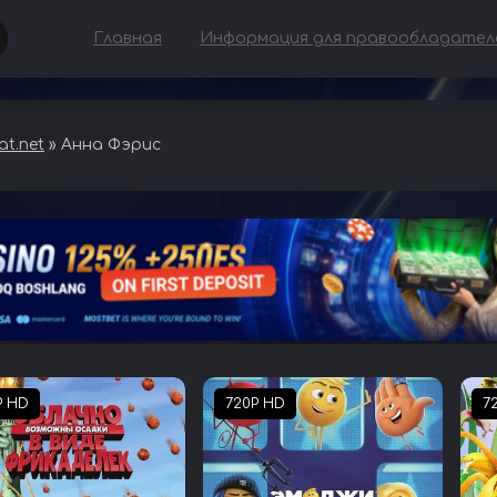
Главная
Информация для правообладател
t.net
» Анна Фэрис
P HD
720P HD
7