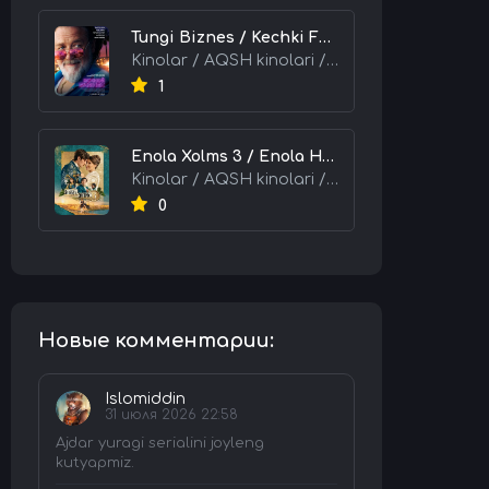
Tungi Biznes / Kechki Faoliyat / Tijorat 2026 HD Uzbek tilida Tarjima kino skachat tas-ix
Kinolar / AQSH kinolari / Tarjima kinolar
1
Enola Xolms 3 / Enola Holms 3 2026 HD Uzbek tilida Tarjima kino tas-ix skachat
Kinolar / AQSH kinolari / Tarjima kinolar
0
Новые комментарии:
Islomiddin
31 июля 2026 22:58
Ajdar yuragi serialini joyleng
kutyapmiz.