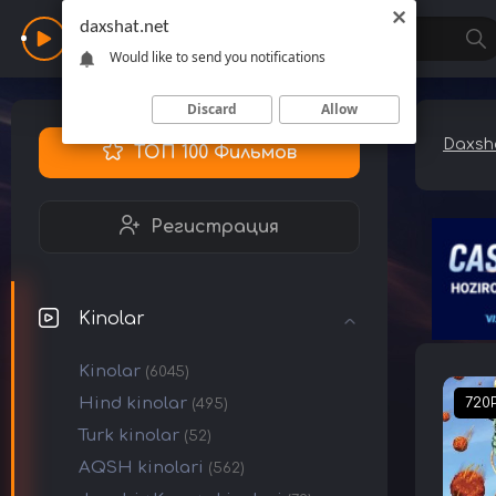
daxshat.net
Daxshat
Would like to send you notifications
Discard
Allow
Daxsha
ТОП 100 Фильмов
Регистрация
Kinolar
Kinolar
(6045)
Hind kinolar
720
(495)
Turk kinolar
(52)
AQSH kinolari
(562)