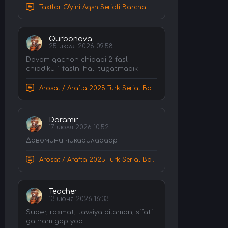
Taxtlar O'yini Aqsh Seriali Barcha Qismlar Uzbek tilida Tarjima Serial HD Skachat
Qurbonova
25 июля 2026 09:58
Davom qachon chiqadi 2-fasl
chiqdiku 1-faslni hali tugatmadik
Arosat / Arafta 2025 Turk Serial Barcha Qismlar Uzbek tilida Tarjima Serial tas-ix skachat
Daramir
17 июля 2026 10:52
Давомини чикарилаааар
Arosat / Arafta 2025 Turk Serial Barcha Qismlar Uzbek tilida Tarjima Serial tas-ix skachat
Teacher
13 июня 2026 16:33
Super, raxmat, tavsiya qilaman, sifati
ga ham gap yoq.