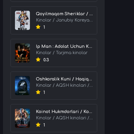
Qoyilmaqom Sheriklar / Ideal Hamkorlar / Eng Kuchli Duet 2026 HD Uzbek tilida Tarjima kino skachat tas-ix
Kinolar / Janubiy Koreya kinolari / Tarjima kinolar
1
Ip Man : Adolat Uchun Kurash / Ip Man: Klanlar Jangi / Buyuk Ustoz Ip Man 2 2026 HD Uzbek tilida Tarjima kino skachat tas-ix
Kinolar / Tarjima kinolar
0.3
Oshkoralik Kuni / Haqiqat Oshkor Bo'lgan Kun / Sirlar Ochiladigan Kun 2026 HD Uzbek tilida Tarjima kino skachat tas-ix
Kinolar / AQSH kinolari / Tarjima kinolar
1
Koinot Hukmdorlari / Koinot Himoyachilari / Koinot Egalari 2026 HD Uzbek tilida tas-ix tarjima kino skachat
Kinolar / AQSH kinolari / Tarjima kinolar
1