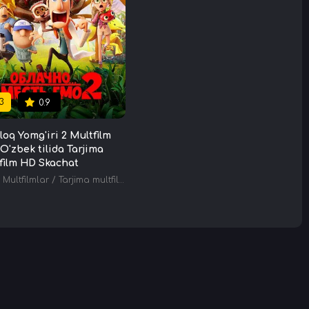
3
0.9
loq Yomg'iri 2 Multfilm
 O'zbek tilida Tarjima
film HD Skachat
Multfilmlar
/
Tarjima multfilmlar