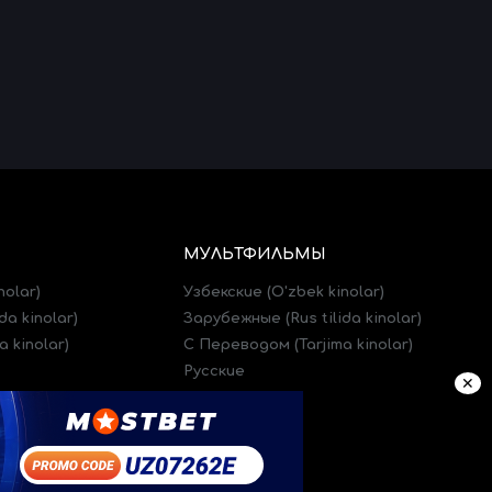
МУЛЬТФИЛЬМЫ
nolar)
Узбекские (O'zbek kinolar)
da kinolar)
Зарубежные (Rus tilida kinolar)
 kinolar)
C Переводом (Tarjima kinolar)
Русские
✕
)
Трейлеры (Treylerlar)