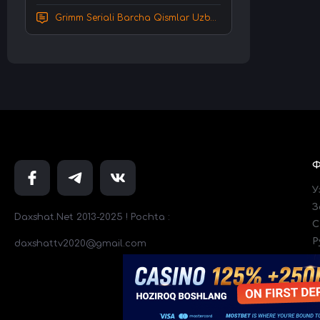
Grimm Seriali Barcha Qismlar Uzbek tilida Tarjima serial HD Skachat
У
З
Daxshat.Net 2013-2025 ! Pochta :
C
Р
daxshattv2020@gmail.com
Т