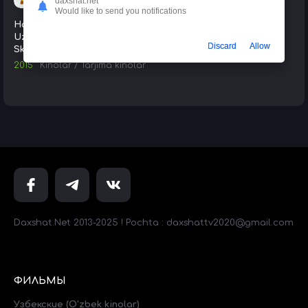
daxshat.net
Would like to send you notifications
Haydi / Xaydi 2015 HD
Uzbek tilida Tarjima kino
Discard
Allow
Skachat
2015
Kinolar
/
Tarjima kinolar
Daxshat.Net 2013-2025 ! Pochta : daxshattv2020@gmail.com
ФИЛЬМЫ
Узбекские (O'zbek kinolar)