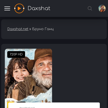
Daxshat
Daxshat.net
» Бруно Ганц
720P HD
7.4
0