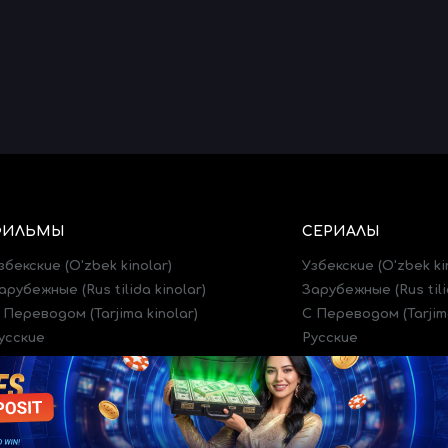
ФИЛЬМЫ
СЕРИАЛЫ
збекские (O'zbek kinolar)
Узбекские (O'zbek ki
арубежные (Rus tilida kinolar)
Зарубежные (Rus tili
 Переводом (Tarjima kinolar)
C Переводом (Tarjima
усские
Русские
рейлеры (Treylerlar)
Трейлеры (Treylerlar