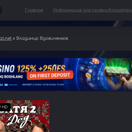
Главная
Информация для правообладател
t.net
» Владимир Вдовиченков
P HD