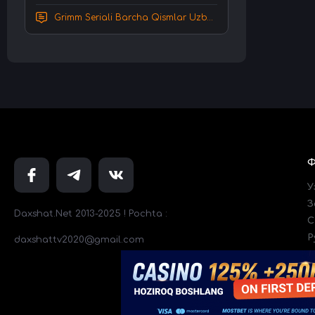
Grimm Seriali Barcha Qismlar Uzbek tilida Tarjima serial HD Skachat
У
З
Daxshat.Net 2013-2025 ! Pochta :
C
Р
daxshattv2020@gmail.com
Т