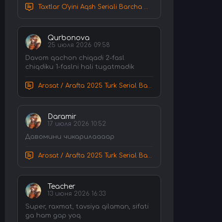
Taxtlar O'yini Aqsh Seriali Barcha Qismlar Uzbek tilida Tarjima Serial HD Skachat
Qurbonova
25 июля 2026 09:58
Davom qachon chiqadi 2-fasl
chiqdiku 1-faslni hali tugatmadik
Arosat / Arafta 2025 Turk Serial Barcha Qismlar Uzbek tilida Tarjima Serial tas-ix skachat
Daramir
17 июля 2026 10:52
Давомини чикарилаааар
Arosat / Arafta 2025 Turk Serial Barcha Qismlar Uzbek tilida Tarjima Serial tas-ix skachat
Teacher
13 июня 2026 16:33
Super, raxmat, tavsiya qilaman, sifati
ga ham gap yoq.