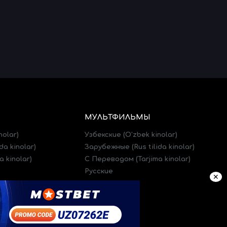
МУЛЬТФИЛЬМЫ
nolar)
Узбекские (O'zbek kinolar)
da kinolar)
Зарубежные (Rus tilida kinolar)
 kinolar)
C Переводом (Tarjima kinolar)
Русские
✕
)
Трейлеры (Treylerlar)