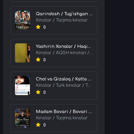
Qarindosh / Tug'ishgan / Og'ayni / Qondosh 2025 Qozoq kino Uzbek tilida Tarjima kino skachat tas-ix
Kinolar / Tarjima kinolar
0
Yashirin Xonalar / Haqiqat Ortidagi Sirlar 2026 HD Uzbek tilida Tarjima kino skachat tas-ix
Kinolar / AQSH kinolari / Tarjima kinolar
0
Chol va Qizaloq / Katta Odam, Kichik Muhabbat 2001 Turk kino Uzbek tilida Tarjima kino skachat tas-ix
Kinolar / Turk kinolar / Tarjima kinolar
0
Madam Bovari / Bovari Xonim 1991 HD Uzbek tilida Tarjima kino skachat tas-ix
Kinolar / Tarjima kinolar
0