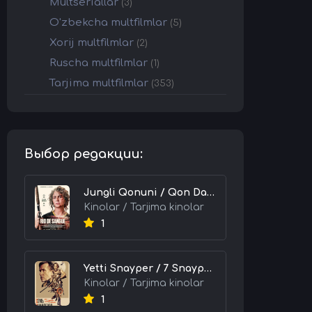
Multseriallar
(3)
O'zbekcha multfilmlar
(5)
Xorij multfilmlar
(2)
Ruscha multfilmlar
(1)
Tarjima multfilmlar
(353)
Выбор редакции:
Jungli Qonuni / Qon Daryosi / Qonli Daryo 2026 HD Uzbek tilida Tarjima kino skachat tas-ix
Kinolar / Tarjima kinolar
1
Yetti Snayper / 7 Snayperlar 2026 HD Uzbek tilida Tarjima kino skachat tas-ix
Kinolar / Tarjima kinolar
1