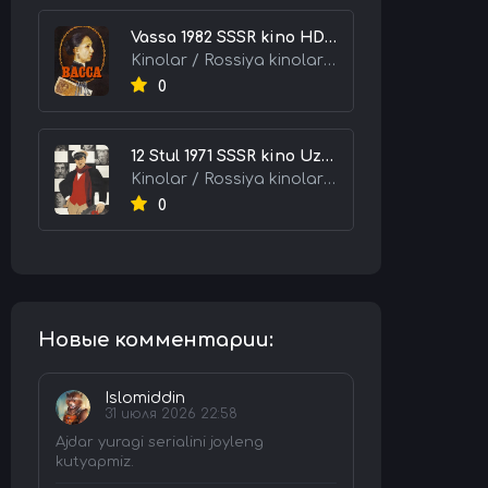
Vassa 1982 SSSR kino HD Uzbek tilida tarjima kino skachat tas-ix
Kinolar / Rossiya kinolari / Tarjima kinolar
0
12 Stul 1971 SSSR kino Uzbek tilida Tarjima kino skachat tas-ix
Kinolar / Rossiya kinolari / Tarjima kinolar
0
Новые комментарии:
Islomiddin
31 июля 2026 22:58
Ajdar yuragi serialini joyleng
kutyapmiz.