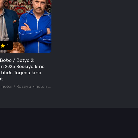
1
 Bobo / Batya 2:
n 2025 Rossiya kino
tilida Tarjima kino
at
Kinolar
/
Rossiya kinolari
/
Tarjima kinolar