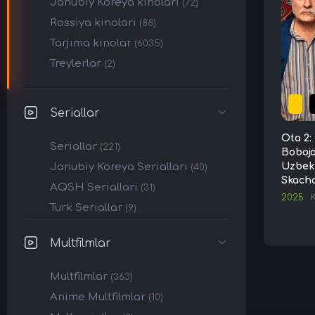
Janubiy Koreya kinolari
(72)
Rossiya kinolari
(88)
Tarjima kinolar
(6035)
Treylerlar
(2)
Seriallar
Ota 2:
Seriallar
(221)
Bobojo
Janubiy Koreya Seriallari
Uzbek 
(40)
Skach
AQSH Seriallari
(31)
2025
Turk Seriallar
(9)
Multfilmlar
Multfilmlar
(363)
Anime Multfilmlar
(10)