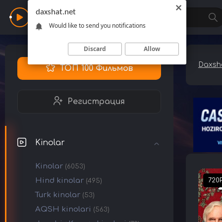
daxshat.net
Daxshat
Would like to send you notifications
Discard
Allow
Daxsha
ТОП 100 Фильмов
Регистрация
Kinolar
Kinolar
(6053)
Hind kinolar
720
(495)
Turk kinolar
(53)
AQSH kinolari
(563)