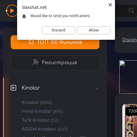
daxshat.net
Daxshat
Would like to send you notifications
Discard
Allow
Daxsha
ТОП 100 Фильмов
Регистрация
Kinolar
Kinolar
(6045)
Hind kinolar
720
(495)
Turk kinolar
(52)
AQSH kinolari
(562)