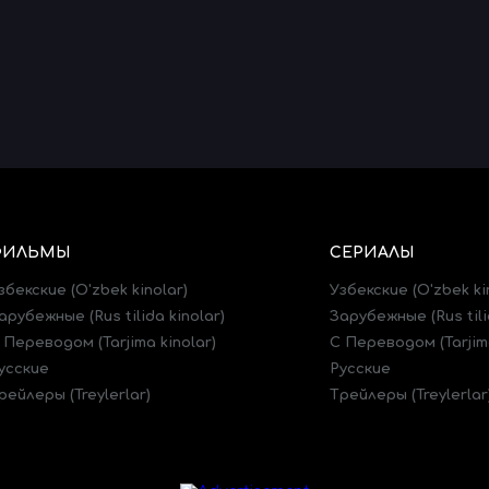
ФИЛЬМЫ
СЕРИАЛЫ
збекские (O'zbek kinolar)
Узбекские (O'zbek ki
арубежные (Rus tilida kinolar)
Зарубежные (Rus tili
 Переводом (Tarjima kinolar)
C Переводом (Tarjima
усские
Русские
рейлеры (Treylerlar)
Трейлеры (Treylerlar