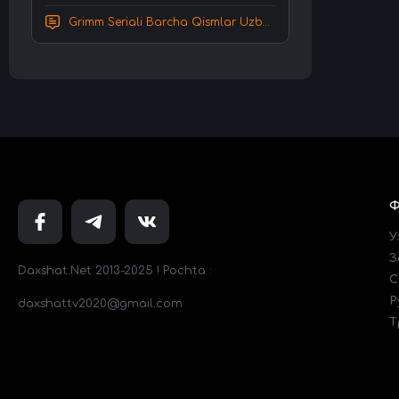
Grimm Seriali Barcha Qismlar Uzbek tilida Tarjima serial HD Skachat
У
З
Daxshat.Net 2013-2025 ! Pochta :
C
Р
daxshattv2020@gmail.com
Т