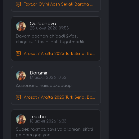
Taxtlar O'yini Aqsh Seriali Barcha Qismlar Uzbek tilida Tarjima Serial HD Skachat
Qurbonova
25 июля 2026 09:58
Davom qachon chiqadi 2-fasl
chiqdiku 1-faslni hali tugatmadik
Arosat / Arafta 2025 Turk Serial Barcha Qismlar Uzbek tilida Tarjima Serial tas-ix skachat
Daramir
17 июля 2026 10:52
Давомини чикарилаааар
Arosat / Arafta 2025 Turk Serial Barcha Qismlar Uzbek tilida Tarjima Serial tas-ix skachat
Teacher
13 июня 2026 16:33
Super, raxmat, tavsiya qilaman, sifati
ga ham gap yoq.