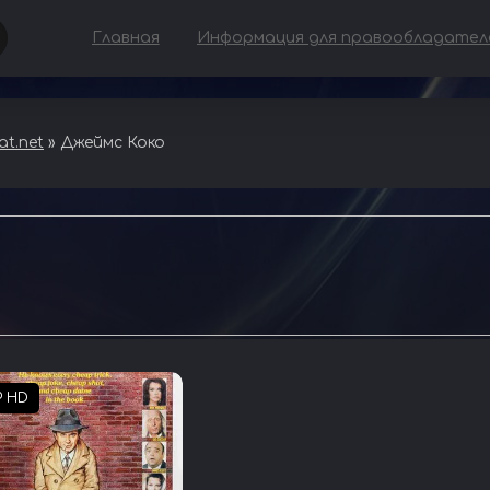
Главная
Информация для правообладател
t.net
» Джеймс Коко
P HD