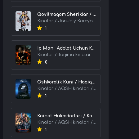
Qoyilmaqom Sheriklar / Ideal Hamkorlar / Eng Kuchli Duet 2026 HD Uzbek tilida Tarjima kino skachat tas-ix
Kinolar / Janubiy Koreya kinolari / Tarjima kinolar
1
Ip Man : Adolat Uchun Kurash / Ip Man: Klanlar Jangi / Buyuk Ustoz Ip Man 2 2026 HD Uzbek tilida Tarjima kino skachat tas-ix
Kinolar / Tarjima kinolar
0
Oshkoralik Kuni / Haqiqat Oshkor Bo'lgan Kun / Sirlar Ochiladigan Kun 2026 HD Uzbek tilida Tarjima kino skachat tas-ix
Kinolar / AQSH kinolari / Tarjima kinolar
1
Koinot Hukmdorlari / Koinot Himoyachilari / Koinot Egalari 2026 HD Uzbek tilida tas-ix tarjima kino skachat
Kinolar / AQSH kinolari / Tarjima kinolar
1