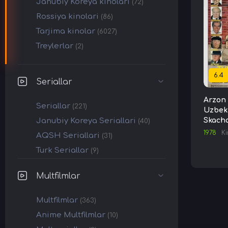
Janubiy Koreya kinolari
(72)
Rossiya kinolari
(86)
Tarjima kinolar
(6027)
Treylerlar
(2)
6.4
Seriallar
Arzon 
Seriallar
(221)
Uzbek 
Janubiy Koreya Seriallari
Skach
(40)
1978
K
AQSH Seriallari
(31)
Turk Seriallar
(9)
Multfilmlar
Multfilmlar
(363)
Anime Multfilmlar
(10)