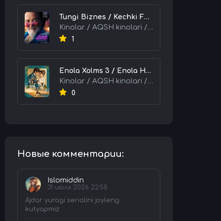
Tungi Biznes / Kechki Faoliyat / Tijorat 2026 HD Uzbek tilida Tarjima kino skachat tas-ix
Kinolar / AQSH kinolari / Tarjima kinolar
1
Enola Xolms 3 / Enola Holms 3 2026 HD Uzbek tilida Tarjima kino tas-ix skachat
Kinolar / AQSH kinolari / Tarjima kinolar
0
Новые комментарии:
Islomiddin
31 июля 2026 22:58
Ajdar yuragi serialini joyleng
kutyapmiz.