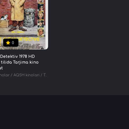
0
Detektiv 1978 HD
tilida Tarjima kino
at
inolar
/
AQSH kinolari
/
Tarjima kinolar