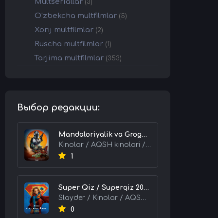
Multseriallar
(3)
O'zbekcha multfilmlar
(5)
Xorij multfilmlar
(2)
Ruscha multfilmlar
(1)
Tarjima multfilmlar
(353)
Выбор редакции:
Mandaloriyalik va Grogu 2026 HD Uzbek tilida Tarjima kino skachat tas-ix
Kinolar / AQSH kinolari / Tarjima kinolar
1
Super Qiz / Superqiz 2026 HD Uzbek tilida Tarjima kino skachat tas-ix
Slayder / Kinolar / AQSH kinolari / Tarjima kinolar
0