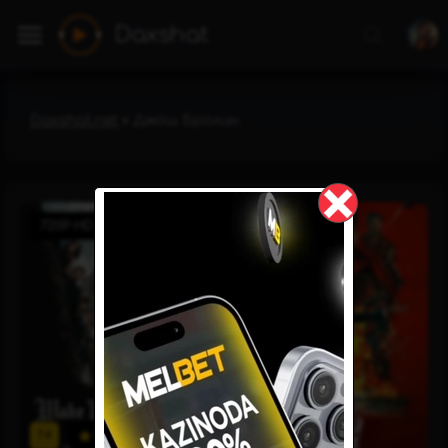
Daxshat
Daxshat.net
» Джош Бролин
720P HD
720P HD
7.4
6.5
1
1