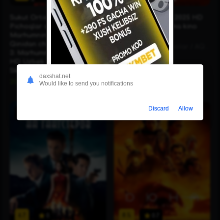
Sukut Ortidagi Jinoyat /
Yuguruvchi Odam 2025 HD
Pichoqlar sug‘urildi:
Uzbek tilida Tarjima kino
Marhumning qaytishi /
Skachat
Qinidan chiqqan pichoqlar
2025
Slayder
/
Kinolar
/
AQSH kinolari
3: Marhumning tirilishi2025
HD Uzbek tilida Tarjima kino
Skachat
daxshat.net
2025
Slayder
/
Kinolar
/
AQSH kinolari
/
Tarjima kinolar
Would like to send you notifications
Discard
Allow
720P HD
720P HD
6.7
8.5
0
0.7