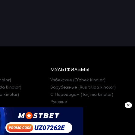
МУЛЬТФИЛЬМЫ
nolar)
Узбекские (O'zbek kinolar)
da kinolar)
Зарубежные (Rus tilida kinolar)
 kinolar)
C Переводом (Tarjima kinolar)
Русские
✕
)
Трейлеры (Treylerlar)