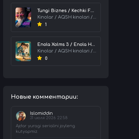
Tungi Biznes / Kechki Faoliyat / Tijorat 2026 HD Uzbek tilida Tarjima kino skachat tas-ix
Kinolar / AQSH kinolari / Tarjima kinolar
1
Enola Xolms 3 / Enola Holms 3 2026 HD Uzbek tilida Tarjima kino tas-ix skachat
Kinolar / AQSH kinolari / Tarjima kinolar
0
Новые комментарии:
Islomiddin
31 июля 2026 22:58
Ajdar yuragi serialini joyleng
kutyapmiz.