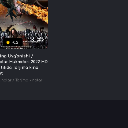
-0.2
ing Uyg'onishi /
olar Hukmdori 2022 HD
tilida Tarjima kino
at
Kinolar
/
Tarjima kinolar