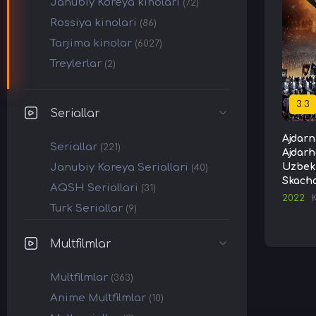
Janubiy Koreya kinolari
(72)
Rossiya kinolari
(86)
Tarjima kinolar
(6027)
Treylerlar
(2)
3.3
Seriallar
Ajdarn
Seriallar
(221)
Ajdarh
Janubiy Koreya Seriallari
Uzbek 
(40)
Skach
AQSH Seriallari
(31)
2022
Turk Seriallar
(9)
Multfilmlar
Multfilmlar
(363)
Anime Multfilmlar
(10)