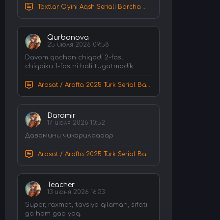
Taxtlar O'yini Aqsh Seriali Barcha Qismlar Uzbek tilida Tarjima Serial HD Skachat
Qurbonova
25 июля 2026 09:58
Davom qachon chiqadi 2-fasl
chiqdiku 1-faslni hali tugatmadik
Arosat / Arafta 2025 Turk Serial Barcha Qismlar Uzbek tilida Tarjima Serial tas-ix skachat
Daramir
17 июля 2026 10:52
Давомини чикарилаааар
Arosat / Arafta 2025 Turk Serial Barcha Qismlar Uzbek tilida Tarjima Serial tas-ix skachat
Teacher
13 июня 2026 16:33
Super, raxmat, tavsiya qilaman, sifati
ga ham gap yoq.