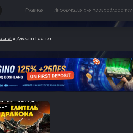
Главная
Информация для правообладател
t.net
» Джоэнн Гарнет
P HD