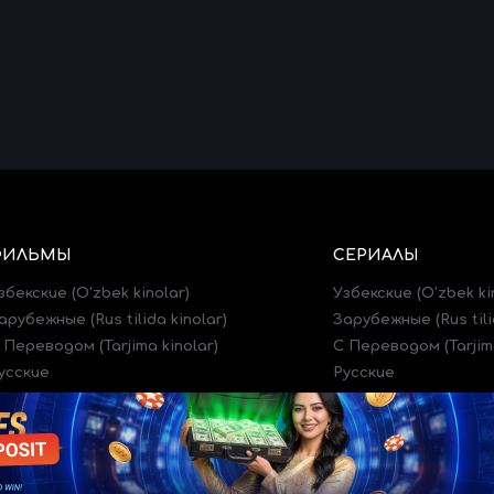
ФИЛЬМЫ
СЕРИАЛЫ
збекские (O'zbek kinolar)
Узбекские (O'zbek ki
арубежные (Rus tilida kinolar)
Зарубежные (Rus tili
 Переводом (Tarjima kinolar)
C Переводом (Tarjima
усские
Русские
рейлеры (Treylerlar)
Трейлеры (Treylerlar