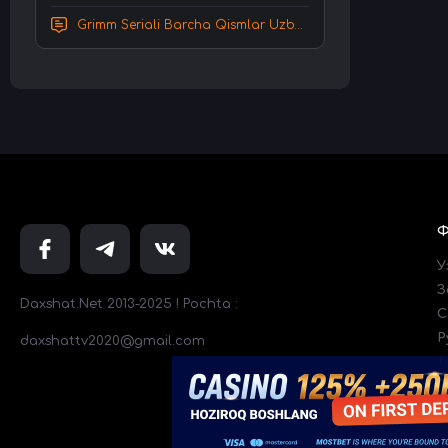
Grimm Seriali Barcha Qismlar Uzbek tilida Tarjima serial HD Skachat
У
З
Daxshat.Net 2013-2025 ! Pochta :
C
Р
daxshattv2020@gmail.com
Т