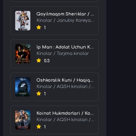
Qoyilmaqom Sheriklar / Ideal Hamkorlar / Eng Kuchli Duet 2026 HD Uzbek tilida Tarjima kino skachat tas-ix
Kinolar / Janubiy Koreya kinolari / Tarjima kinolar
1
Ip Man : Adolat Uchun Kurash / Ip Man: Klanlar Jangi / Buyuk Ustoz Ip Man 2 2026 HD Uzbek tilida Tarjima kino skachat tas-ix
Kinolar / Tarjima kinolar
0.3
Oshkoralik Kuni / Haqiqat Oshkor Bo'lgan Kun / Sirlar Ochiladigan Kun 2026 HD Uzbek tilida Tarjima kino skachat tas-ix
Kinolar / AQSH kinolari / Tarjima kinolar
1
Koinot Hukmdorlari / Koinot Himoyachilari / Koinot Egalari 2026 HD Uzbek tilida tas-ix tarjima kino skachat
Kinolar / AQSH kinolari / Tarjima kinolar
1