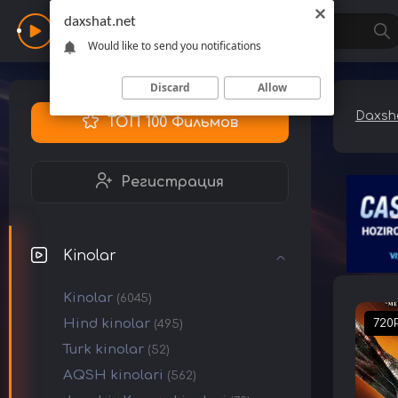
daxshat.net
Daxshat
Would like to send you notifications
Discard
Allow
Daxsha
ТОП 100 Фильмов
Регистрация
Kinolar
Kinolar
(6045)
Hind kinolar
720
(495)
Turk kinolar
(52)
AQSH kinolari
(562)