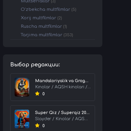
Multseriallar
(3)
O'zbekcha multfilmlar
(5)
Xorij multfilmlar
(2)
Ruscha multfilmlar
(1)
Tarjima multfilmlar
(353)
Выбор редакции:
Mandaloriyalik va Grogu 2026 HD Uzbek tilida Tarjima kino skachat tas-ix
Kinolar / AQSH kinolari / Tarjima kinolar
0
Super Qiz / Superqiz 2026 HD Uzbek tilida Tarjima kino skachat tas-ix
Slayder / Kinolar / AQSH kinolari / Tarjima kinolar
0