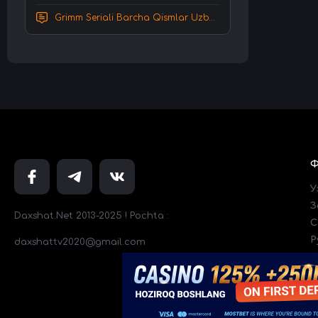
Grimm Seriali Barcha Qismlar Uzbek tilida Tarjima serial HD Skachat
У
З
Daxshat.Net 2013-2025 ! Pochta :
C
Р
daxshattv2020@gmail.com
Т