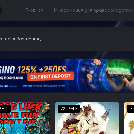
Главная
Информация для правообладател
t.net
» Зази Битц
P HD
720P HD
7