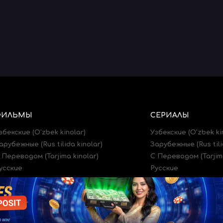
ФИЛЬМЫ
СЕРИАЛЫ
збекские (O'zbek kinolar)
Узбекские (O'zbek ki
арубежные (Rus tilida kinolar)
Зарубежные (Rus tili
 Переводом (Tarjima kinolar)
C Переводом (Tarjima
усские
Русские
рейлеры (Treylerlar)
Трейлеры (Treylerlar