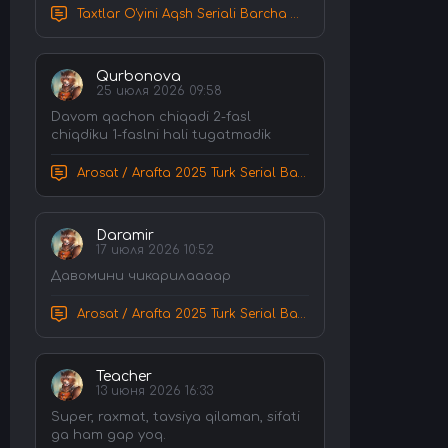
Taxtlar O'yini Aqsh Seriali Barcha Qismlar Uzbek tilida Tarjima Serial HD Skachat
Qurbonova
25 июля 2026 09:58
Davom qachon chiqadi 2-fasl
chiqdiku 1-faslni hali tugatmadik
Arosat / Arafta 2025 Turk Serial Barcha Qismlar Uzbek tilida Tarjima Serial tas-ix skachat
Daramir
17 июля 2026 10:52
Давомини чикарилаааар
Arosat / Arafta 2025 Turk Serial Barcha Qismlar Uzbek tilida Tarjima Serial tas-ix skachat
Teacher
13 июня 2026 16:33
Super, raxmat, tavsiya qilaman, sifati
ga ham gap yoq.