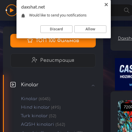
daxshat.net
Daxshat
Would like to send you notifications
Discard
Allow
Daxsha
ТОП 100 Фильмов
Регистрация
Kinolar
Kinolar
(6045)
Hind kinolar
720
(495)
Turk kinolar
(52)
AQSH kinolari
(562)