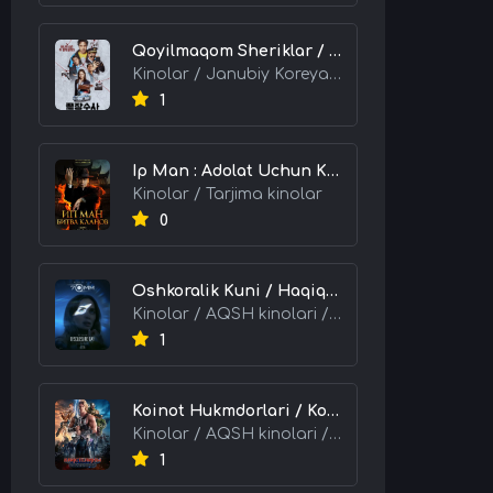
Qoyilmaqom Sheriklar / Ideal Hamkorlar / Eng Kuchli Duet 2026 HD Uzbek tilida Tarjima kino skachat tas-ix
Kinolar / Janubiy Koreya kinolari / Tarjima kinolar
1
Ip Man : Adolat Uchun Kurash / Ip Man: Klanlar Jangi / Buyuk Ustoz Ip Man 2 2026 HD Uzbek tilida Tarjima kino skachat tas-ix
Kinolar / Tarjima kinolar
0
Oshkoralik Kuni / Haqiqat Oshkor Bo'lgan Kun / Sirlar Ochiladigan Kun 2026 HD Uzbek tilida Tarjima kino skachat tas-ix
Kinolar / AQSH kinolari / Tarjima kinolar
1
Koinot Hukmdorlari / Koinot Himoyachilari / Koinot Egalari 2026 HD Uzbek tilida tas-ix tarjima kino skachat
Kinolar / AQSH kinolari / Tarjima kinolar
1