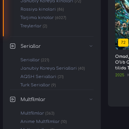
Janubiy Koreya kinolari
(72)
Rossiya kinolari
(86)
Tarjima kinolar
(6027)
Treylerlar
(2)
7.2
Seriallar
Omad,
Seriallar
(221)
O'lib
Janubiy Koreya Seriallari
tilida
(40)
2025
AQSH Seriallari
(31)
Turk Seriallar
(9)
Multfilmlar
Multfilmlar
(363)
Anime Multfilmlar
(10)