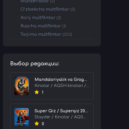
Multseriallar
(3)
O'zbekcha multfilmlar
(5)
Xorij multfilmlar
(2)
Ruscha multfilmlar
(1)
Tarjima multfilmlar
(353)
Выбор редакции:
Mandaloriyalik va Grogu 2026 HD Uzbek tilida Tarjima kino skachat tas-ix
Kinolar / AQSH kinolari / Tarjima kinolar
1
Super Qiz / Superqiz 2026 HD Uzbek tilida Tarjima kino skachat tas-ix
Slayder / Kinolar / AQSH kinolari / Tarjima kinolar
0