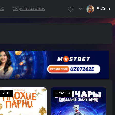
ей
Обратная связь
Войти
20P HD
720P HD