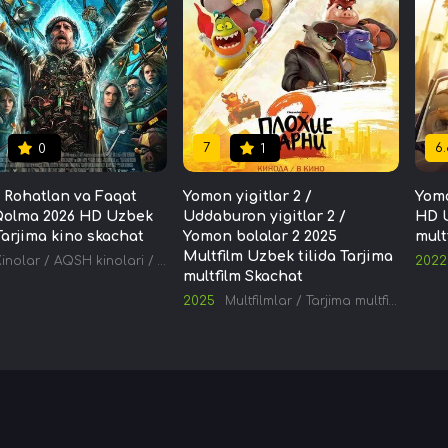
7
6.
0
1
 Rohatlan va Faqat
Yomon yigitlar 2 /
Yomo
 Qolma 2026 HD Uzbek
Uddaburon yigitlar 2 /
HD U
 Tarjima kino skachat
Yomon bolalar 2 2025
mult
Multfilm Uzbek tilida Tarjima
Kinolar
/
AQSH kinolari
/
Tarjima kinolar
2022
multfilm Skachat
2025
Multfilmlar
/
Tarjima multfilmlar