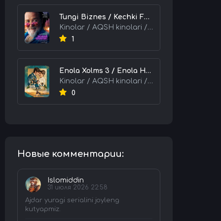
Tungi Biznes / Kechki Faoliyat / Tijorat 2026 HD Uzbek tilida Tarjima kino skachat tas-ix
Kinolar / AQSH kinolari / Tarjima kinolar
1
Enola Xolms 3 / Enola Holms 3 2026 HD Uzbek tilida Tarjima kino tas-ix skachat
Kinolar / AQSH kinolari / Tarjima kinolar
0
Новые комментарии:
Islomiddin
31 июля 2026 22:58
Ajdar yuragi serialini joyleng
kutyapmiz.