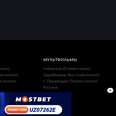
МУЛЬТФИЛЬМЫ
nolar)
Узбекские (O'zbek kinolar)
da kinolar)
Зарубежные (Rus tilida kinolar)
 kinolar)
C Переводом (Tarjima kinolar)
Русские
✕
)
Трейлеры (Treylerlar)