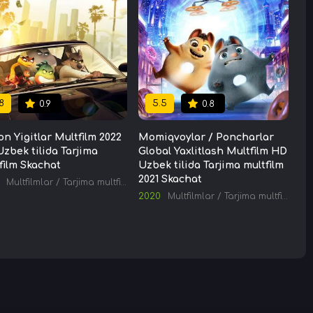
8
5.5
0.9
0.8
n Yigitlar Multfilm 2022
Momiqvoylar / Poncharlar
zbek tilida Tarjima
Global Yaxlitlash Multfilm HD
film Skachat
Uzbek tilida Tarjima multfilm
2021 Skachat
Multfilmlar
/
Tarjima multfilmlar
2020
Multfilmlar
/
Tarjima multfilmlar