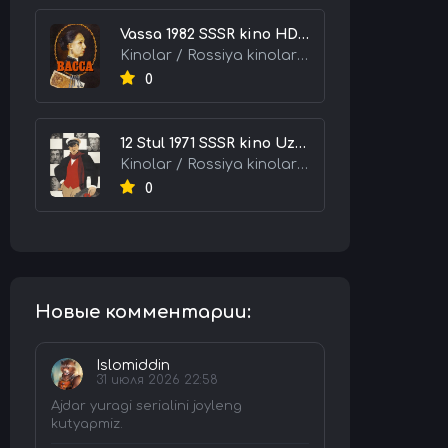
Vassa 1982 SSSR kino HD Uzbek tilida tarjima kino skachat tas-ix
Kinolar / Rossiya kinolari / Tarjima kinolar
0
12 Stul 1971 SSSR kino Uzbek tilida Tarjima kino skachat tas-ix
Kinolar / Rossiya kinolari / Tarjima kinolar
0
Новые комментарии:
Islomiddin
31 июля 2026 22:58
Ajdar yuragi serialini joyleng
kutyapmiz.