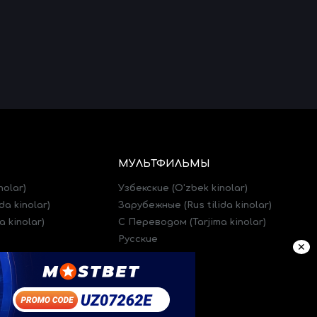
МУЛЬТФИЛЬМЫ
nolar)
Узбекские (O'zbek kinolar)
da kinolar)
Зарубежные (Rus tilida kinolar)
 kinolar)
C Переводом (Tarjima kinolar)
Русские
✕
)
Трейлеры (Treylerlar)