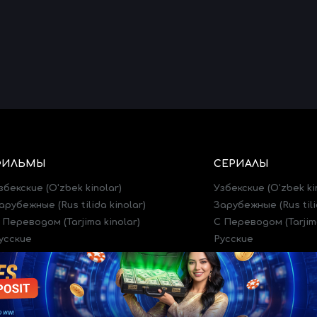
ФИЛЬМЫ
СЕРИАЛЫ
збекские (O'zbek kinolar)
Узбекские (O'zbek ki
арубежные (Rus tilida kinolar)
Зарубежные (Rus tili
 Переводом (Tarjima kinolar)
C Переводом (Tarjima
усские
Русские
рейлеры (Treylerlar)
Трейлеры (Treylerlar