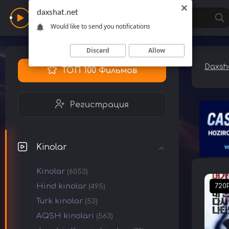
daxshat.net
Daxshat
Would like to send you notifications
Discard
Allow
Daxsha
ТОП 100 Фильмов
Регистрация
Kinolar
Kinolar
(6053)
Hind kinolar
720
(495)
Turk kinolar
(53)
AQSH kinolari
(563)