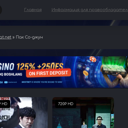
Главная
Информация для правообладател
t.net
» Пак Со-джун
P HD
720P HD