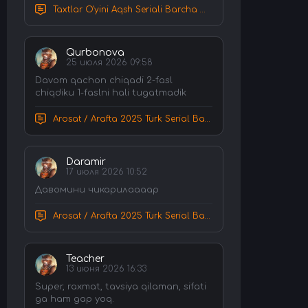
Taxtlar O'yini Aqsh Seriali Barcha Qismlar Uzbek tilida Tarjima Serial HD Skachat
Qurbonova
25 июля 2026 09:58
Davom qachon chiqadi 2-fasl
chiqdiku 1-faslni hali tugatmadik
Arosat / Arafta 2025 Turk Serial Barcha Qismlar Uzbek tilida Tarjima Serial tas-ix skachat
Daramir
17 июля 2026 10:52
Давомини чикарилаааар
Arosat / Arafta 2025 Turk Serial Barcha Qismlar Uzbek tilida Tarjima Serial tas-ix skachat
Teacher
13 июня 2026 16:33
Super, raxmat, tavsiya qilaman, sifati
ga ham gap yoq.