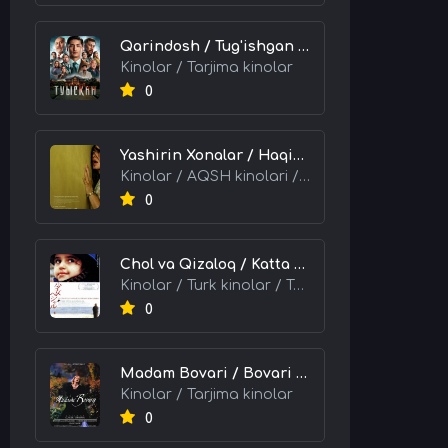
Qarindosh / Tug'ishgan / Og'ayni / Qondosh 2025 Qozoq kino Uzbek tilida Tarjima kino skachat tas-ix
Kinolar / Tarjima kinolar
0
Yashirin Xonalar / Haqiqat Ortidagi Sirlar 2026 HD Uzbek tilida Tarjima kino skachat tas-ix
Kinolar / AQSH kinolari / Tarjima kinolar
0
Chol va Qizaloq / Katta Odam, Kichik Muhabbat 2001 Turk kino Uzbek tilida Tarjima kino skachat tas-ix
Kinolar / Turk kinolar / Tarjima kinolar
0
Madam Bovari / Bovari Xonim 1991 HD Uzbek tilida Tarjima kino skachat tas-ix
Kinolar / Tarjima kinolar
0