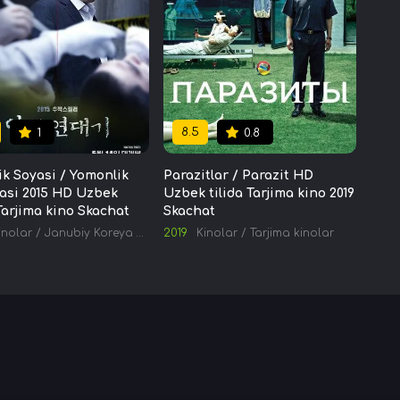
8.5
1
0.8
ik Soyasi / Yomonlik
Parazitlar / Parazit HD
asi 2015 HD Uzbek
Uzbek tilida Tarjima kino 2019
 Tarjima kino Skachat
Skachat
inolar
/
Janubiy Koreya kinolari
2019
/
Tarjima kinolar
Kinolar
/
Tarjima kinolar