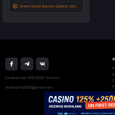
Grimm Seriali Barcha Qismlar Uzbek tilida Tarjima serial HD Skachat
У
З
Daxshat.Net 2013-2025 ! Pochta :
C
Р
daxshattv2020@gmail.com
Т