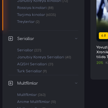
Janubiy Koreya kinolari
(72)
Rossiya kinolari
(88)
Tarjima kinolar
(6035)
Treylerlar
(2)
6.8
Seriallar
Yovuzl
Seriallar
(221)
Xronik
Janubiy Koreya Seriallari
tilida
(40)
2015
K
AQSH Seriallari
(31)
Turk Seriallar
(9)
Multfilmlar
Multfilmlar
(363)
Anime Multfilmlar
(10)