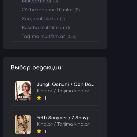
Multseriallar
(3)
O'zbekcha multfilmlar
(5)
Xorij multfilmlar
(2)
Ruscha multfilmlar
(1)
Tarjima multfilmlar
(353)
Выбор редакции:
Jungli Qonuni / Qon Daryosi / Qonli Daryo 2026 HD Uzbek tilida Tarjima kino skachat tas-ix
Kinolar / Tarjima kinolar
1
Yetti Snayper / 7 Snayperlar 2026 HD Uzbek tilida Tarjima kino skachat tas-ix
Kinolar / Tarjima kinolar
1