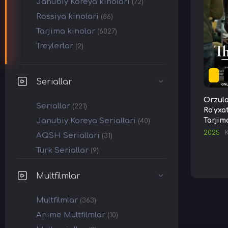
Janubiy Koreya kinolari
(72)
Rossiya kinolari
(86)
Tarjima kinolar
(6027)
Treylerlar
(2)
Seriallar
Orzula
Seriallar
(221)
Ro'yxa
Janubiy Koreya Seriallari
Tarjim
(40)
2025
AQSH Seriallari
(31)
Turk Seriallar
(9)
Multfilmlar
Multfilmlar
(363)
Anime Multfilmlar
(10)