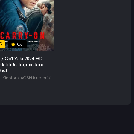
5
0.8
 / Qo'l Yuki 2024 HD
k tilida Tarjima kino
hat
Kinolar
/
AQSH kinolari
/
Tarjima kinolar
/
Tarjima kinolar