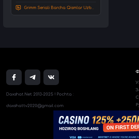
Grimm Seriali Barcha Qismlar Uzbek tilida Tarjima serial HD Skachat
У
З
Daxshat.Net 2013-2025 ! Pochta :
C
Р
daxshattv2020@gmail.com
Т