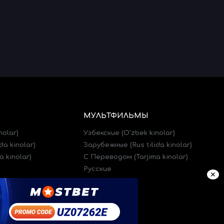
МУЛЬТФИЛЬМЫ
nolar)
Узбекские (O'zbek kinolar)
da kinolar)
Зарубежные (Rus tilida kinolar)
 kinolar)
C Переводом (Tarjima kinolar)
Русские
✕
)
Трейлеры (Treylerlar)