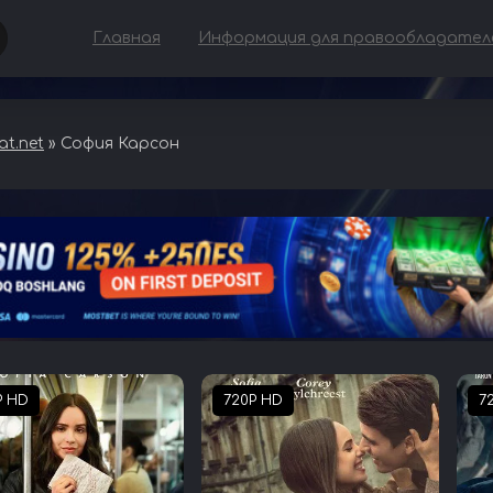
Главная
Информация для правообладател
t.net
» София Карсон
P HD
720P HD
7