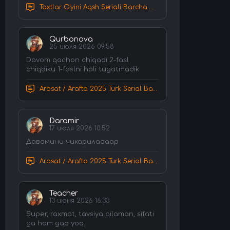
Taxtlar O'yini Aqsh Seriali Barcha Qismlar Uzbek tilida Tarjima Serial HD Skachat
Qurbonova
25 июля 2026 09:58
Davom qachon chiqadi 2-fasl
chiqdiku 1-faslni hali tugatmadik
Arosat / Arafta 2025 Turk Serial Barcha Qismlar Uzbek tilida Tarjima Serial tas-ix skachat
Daramir
17 июля 2026 10:52
Давомини чикарилаааар
Arosat / Arafta 2025 Turk Serial Barcha Qismlar Uzbek tilida Tarjima Serial tas-ix skachat
Teacher
13 июня 2026 16:33
Super, raxmat, tavsiya qilaman, sifati
ga ham gap yoq.