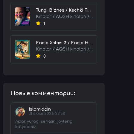
Tungi Biznes / Kechki Faoliyat / Tijorat 2026 HD Uzbek tilida Tarjima kino skachat tas-ix
Kinolar / AQSH kinolari / Tarjima kinolar
1
Enola Xolms 3 / Enola Holms 3 2026 HD Uzbek tilida Tarjima kino tas-ix skachat
Kinolar / AQSH kinolari / Tarjima kinolar
0
Новые комментарии:
Islomiddin
31 июля 2026 22:58
Ajdar yuragi serialini joyleng
kutyapmiz.