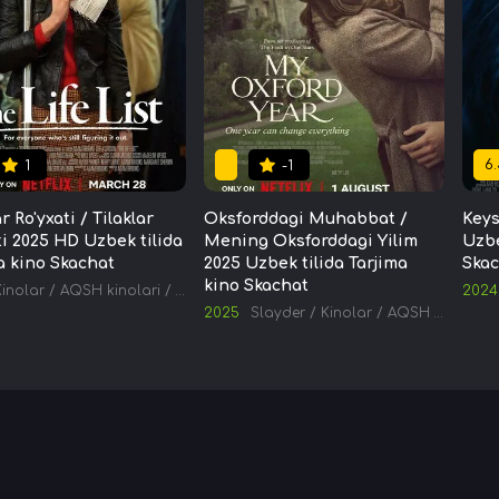
6.
1
-1
r Ro'yxati / Tilaklar
Oksforddagi Muhabbat /
Keys
ti 2025 HD Uzbek tilida
Mening Oksforddagi Yilim
Uzbe
a kino Skachat
2025 Uzbek tilida Tarjima
Skac
kino Skachat
Kinolar
/
AQSH kinolari
/
Tarjima kinolar
2024
2025
Slayder
/
Kinolar
/
AQSH kinolari