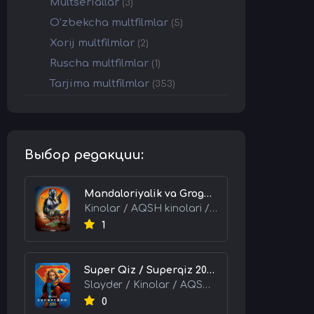
Multseriallar
(3)
O'zbekcha multfilmlar
(5)
Xorij multfilmlar
(2)
Ruscha multfilmlar
(1)
Tarjima multfilmlar
(353)
Выбор редакции:
Mandaloriyalik va Grogu 2026 HD Uzbek tilida Tarjima kino skachat tas-ix
Kinolar / AQSH kinolari / Tarjima kinolar
1
Super Qiz / Superqiz 2026 HD Uzbek tilida Tarjima kino skachat tas-ix
Slayder / Kinolar / AQSH kinolari / Tarjima kinolar
0