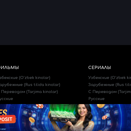
ФИЛЬМЫ
СЕРИАЛЫ
збекские (O'zbek kinolar)
Узбекские (O'zbek ki
арубежные (Rus tilida kinolar)
Зарубежные (Rus tili
 Переводом (Tarjima kinolar)
C Переводом (Tarjima
усские
Русские
рейлеры (Treylerlar)
Трейлеры (Treylerlar