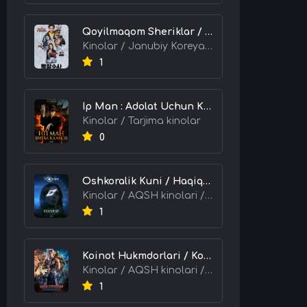
Qoyilmaqom Sheriklar / Ideal Hamkorlar / Eng Kuchli Duet 2026 HD Uzbek tilida Tarjima kino skachat tas-ix
Kinolar / Janubiy Koreya kinolari / Tarjima kinolar
1
Ip Man : Adolat Uchun Kurash / Ip Man: Klanlar Jangi / Buyuk Ustoz Ip Man 2 2026 HD Uzbek tilida Tarjima kino skachat tas-ix
Kinolar / Tarjima kinolar
0
Oshkoralik Kuni / Haqiqat Oshkor Bo'lgan Kun / Sirlar Ochiladigan Kun 2026 HD Uzbek tilida Tarjima kino skachat tas-ix
Kinolar / AQSH kinolari / Tarjima kinolar
1
Koinot Hukmdorlari / Koinot Himoyachilari / Koinot Egalari 2026 HD Uzbek tilida tas-ix tarjima kino skachat
Kinolar / AQSH kinolari / Tarjima kinolar
1