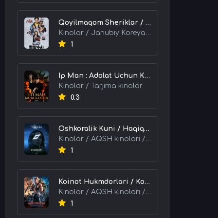
Qoyilmaqom Sheriklar / Ideal Hamkorlar / Eng Kuchli Duet 2026 HD Uzbek tilida Tarjima kino skachat tas-ix
Kinolar / Janubiy Koreya kinolari / Tarjima kinolar
1
Ip Man : Adolat Uchun Kurash / Ip Man: Klanlar Jangi / Buyuk Ustoz Ip Man 2 2026 HD Uzbek tilida Tarjima kino skachat tas-ix
Kinolar / Tarjima kinolar
0.3
Oshkoralik Kuni / Haqiqat Oshkor Bo'lgan Kun / Sirlar Ochiladigan Kun 2026 HD Uzbek tilida Tarjima kino skachat tas-ix
Kinolar / AQSH kinolari / Tarjima kinolar
1
Koinot Hukmdorlari / Koinot Himoyachilari / Koinot Egalari 2026 HD Uzbek tilida tas-ix tarjima kino skachat
Kinolar / AQSH kinolari / Tarjima kinolar
1