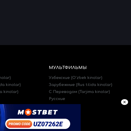
МУЛЬТФИЛЬМЫ
nolar)
Узбекские (O'zbek kinolar)
da kinolar)
Зарубежные (Rus tilida kinolar)
 kinolar)
C Переводом (Tarjima kinolar)
Русские
✕
)
Трейлеры (Treylerlar)