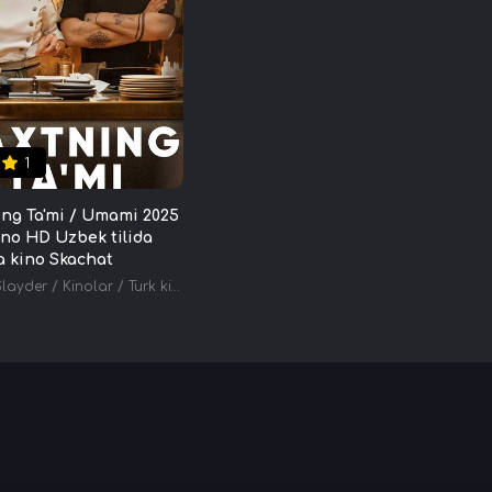
1
ng Ta'mi / Umami 2025
ino HD Uzbek tilida
a kino Skachat
Slayder
/
Kinolar
/
Turk kinolar
/
Tarjima kinolar