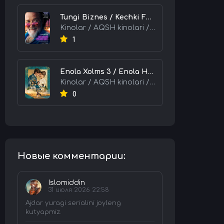
Tungi Biznes / Kechki Faoliyat / Tijorat 2026 HD Uzbek tilida Tarjima kino skachat tas-ix
Kinolar / AQSH kinolari / Tarjima kinolar
1
Enola Xolms 3 / Enola Holms 3 2026 HD Uzbek tilida Tarjima kino tas-ix skachat
Kinolar / AQSH kinolari / Tarjima kinolar
0
Новые комментарии:
Islomiddin
31 июля 2026 22:58
Ajdar yuragi serialini joyleng
kutyapmiz.