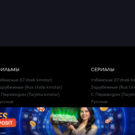
ФИЛЬМЫ
СЕРИАЛЫ
збекские (O'zbek kinolar)
Узбекские (O'zbek ki
арубежные (Rus tilida kinolar)
Зарубежные (Rus tili
 Переводом (Tarjima kinolar)
C Переводом (Tarjima
усские
Русские
рейлеры (Treylerlar)
Трейлеры (Treylerlar