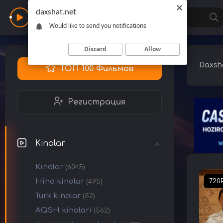
daxshat.net
Daxshat
Would like to send you notifications
Discard
Allow
Daxsha
ТОП 100 Фильмов
Регистрация
Kinolar
Kinolar
(6045)
Hind kinolar
720
(495)
Turk kinolar
(52)
AQSH kinolari
(562)