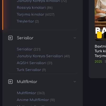
Janubiy Koreya kinolari
(72)
Rossiya kinolari
(86)
Tarjima kinolar
(6027)
Treylerlar
(2)
Seriallar
Baxtni
Seriallar
(221)
Turk k
Janubiy Koreya Seriallari
Tarjim
(40)
2025
AQSH Seriallari
(31)
Turk Seriallar
(9)
Multfilmlar
Multfilmlar
(363)
Anime Multfilmlar
(10)