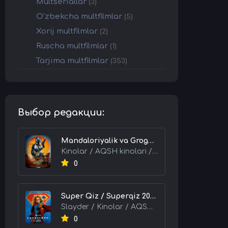
Multseriallar
(3)
O'zbekcha multfilmlar
(5)
Xorij multfilmlar
(2)
Ruscha multfilmlar
(1)
Tarjima multfilmlar
(353)
Выбор редакции:
Mandaloriyalik va Grogu 2026 HD Uzbek tilida Tarjima kino skachat tas-ix
Kinolar / AQSH kinolari / Tarjima kinolar
0
Super Qiz / Superqiz 2026 HD Uzbek tilida Tarjima kino skachat tas-ix
Slayder / Kinolar / AQSH kinolari / Tarjima kinolar
0