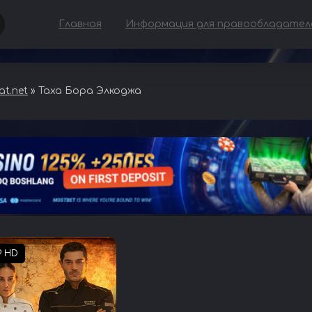
Главная
Информация для правообладател
t.net
» Таха Бора Элкоджа
P HD