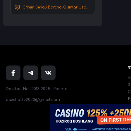
Grimm Seriali Barcha Qismlar Uzbek tilida Tarjima serial HD Skachat
У
З
Daxshat.Net 2013-2025 ! Pochta :
C
Р
daxshattv2020@gmail.com
Т