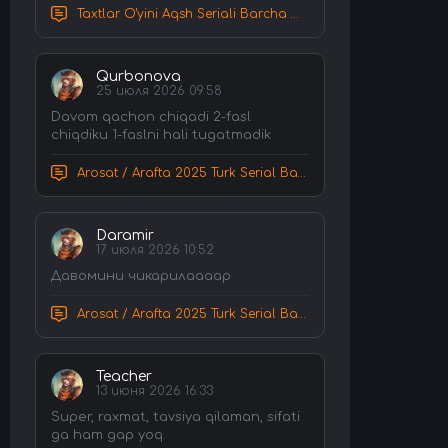
Taxtlar O'yini Aqsh Seriali Barcha Qismlar Uzbek tilida Tarjima Serial HD Skachat
Qurbonova
25 июля 2026 09:58
Davom qachon chiqadi 2-fasl
chiqdiku 1-faslni hali tugatmadik
Arosat / Arafta 2025 Turk Serial Barcha Qismlar Uzbek tilida Tarjima Serial tas-ix skachat
Daramir
17 июля 2026 10:52
Давомини чикарилаааар
Arosat / Arafta 2025 Turk Serial Barcha Qismlar Uzbek tilida Tarjima Serial tas-ix skachat
Teacher
13 июня 2026 16:33
Super, raxmat, tavsiya qilaman, sifati
ga ham gap yoq.