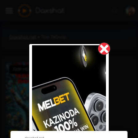
Daxshat
Daxshat.net
» Том Тейлор
720P HD
7.2
0