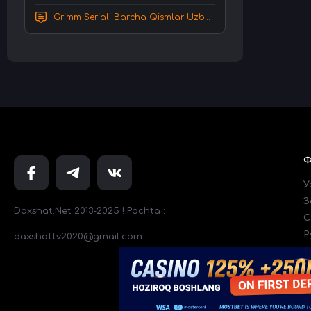
Grimm Seriali Barcha Qismlar Uzbek tilida Tarjima serial HD Skachat
У
З
Daxshat.Net 2013-2025 ! Pochta :
C
Р
daxshattv2020@gmail.com
Т