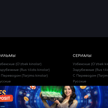
ФИЛЬМЫ
СЕРИАЛЫ
збекские (O'zbek kinolar)
Узбекские (O'zbek ki
арубежные (Rus tilida kinolar)
Зарубежные (Rus tili
 Переводом (Tarjima kinolar)
C Переводом (Tarjima
усские
Русские
рейлеры (Treylerlar)
Трейлеры (Treylerlar