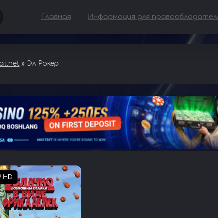
Главная
Информация для правообладател
t.net
» Эл Рокер
P HD