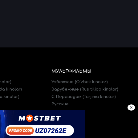
МУЛЬТФИЛЬМЫ
nolar)
Узбекские (O'zbek kinolar)
da kinolar)
Зарубежные (Rus tilida kinolar)
 kinolar)
C Переводом (Tarjima kinolar)
Русские
✕
)
Трейлеры (Treylerlar)