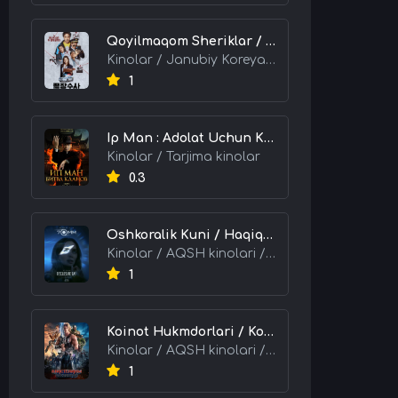
Qoyilmaqom Sheriklar / Ideal Hamkorlar / Eng Kuchli Duet 2026 HD Uzbek tilida Tarjima kino skachat tas-ix
Kinolar / Janubiy Koreya kinolari / Tarjima kinolar
1
Ip Man : Adolat Uchun Kurash / Ip Man: Klanlar Jangi / Buyuk Ustoz Ip Man 2 2026 HD Uzbek tilida Tarjima kino skachat tas-ix
Kinolar / Tarjima kinolar
0.3
Oshkoralik Kuni / Haqiqat Oshkor Bo'lgan Kun / Sirlar Ochiladigan Kun 2026 HD Uzbek tilida Tarjima kino skachat tas-ix
Kinolar / AQSH kinolari / Tarjima kinolar
1
Koinot Hukmdorlari / Koinot Himoyachilari / Koinot Egalari 2026 HD Uzbek tilida tas-ix tarjima kino skachat
Kinolar / AQSH kinolari / Tarjima kinolar
1