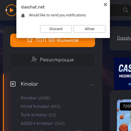
daxshat.net
Daxshat
Would like to send you notifications
Discard
Allow
Daxsha
ТОП 100 Фильмов
Регистрация
Kinolar
Kinolar
(6045)
Hind kinolar
720
(495)
Turk kinolar
(52)
AQSH kinolari
(562)