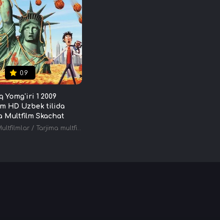
0.9
q Yomg'iri 1 2009
lm HD Uzbek tilida
a Multfilm Skachat
ultfilmlar
/
Tarjima multfilmlar