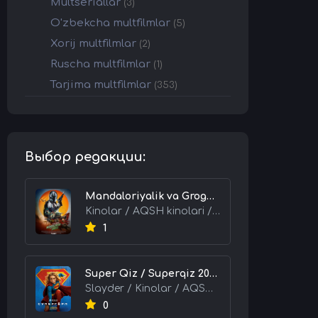
Multseriallar
(3)
O'zbekcha multfilmlar
(5)
Xorij multfilmlar
(2)
Ruscha multfilmlar
(1)
Tarjima multfilmlar
(353)
Выбор редакции:
Mandaloriyalik va Grogu 2026 HD Uzbek tilida Tarjima kino skachat tas-ix
Kinolar / AQSH kinolari / Tarjima kinolar
1
Super Qiz / Superqiz 2026 HD Uzbek tilida Tarjima kino skachat tas-ix
Slayder / Kinolar / AQSH kinolari / Tarjima kinolar
0