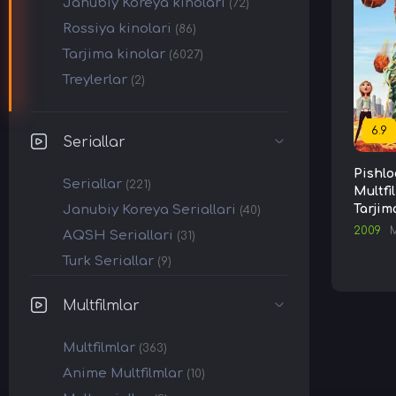
Janubiy Koreya kinolari
(72)
Rossiya kinolari
(86)
Tarjima kinolar
(6027)
Treylerlar
(2)
6.9
Seriallar
Pishlo
Seriallar
(221)
Multfi
Janubiy Koreya Seriallari
Tarjim
(40)
2009
M
AQSH Seriallari
(31)
Turk Seriallar
(9)
Multfilmlar
Multfilmlar
(363)
Anime Multfilmlar
(10)