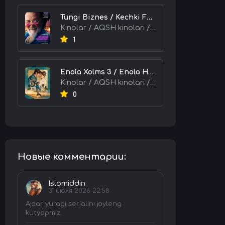
Tungi Biznes / Kechki Faoliyat / Tijorat 2026 HD Uzbek tilida Tarjima kino skachat tas-ix
Kinolar / AQSH kinolari / Tarjima kinolar
1
Enola Xolms 3 / Enola Holms 3 2026 HD Uzbek tilida Tarjima kino tas-ix skachat
Kinolar / AQSH kinolari / Tarjima kinolar
0
Новые комментарии:
Islomiddin
31 июля 2026 22:58
Ajdar yuragi serialini joyleng
kutyapmiz.