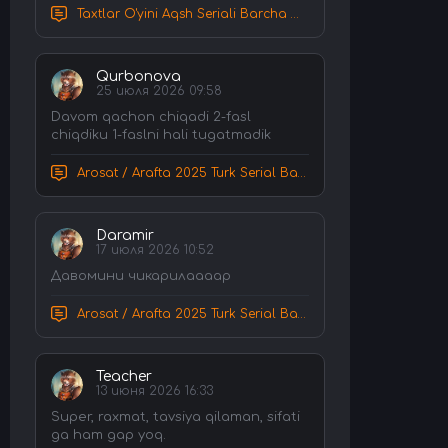
Taxtlar O'yini Aqsh Seriali Barcha Qismlar Uzbek tilida Tarjima Serial HD Skachat
Qurbonova
25 июля 2026 09:58
Davom qachon chiqadi 2-fasl
chiqdiku 1-faslni hali tugatmadik
Arosat / Arafta 2025 Turk Serial Barcha Qismlar Uzbek tilida Tarjima Serial tas-ix skachat
Daramir
17 июля 2026 10:52
Давомини чикарилаааар
Arosat / Arafta 2025 Turk Serial Barcha Qismlar Uzbek tilida Tarjima Serial tas-ix skachat
Teacher
13 июня 2026 16:33
Super, raxmat, tavsiya qilaman, sifati
ga ham gap yoq.