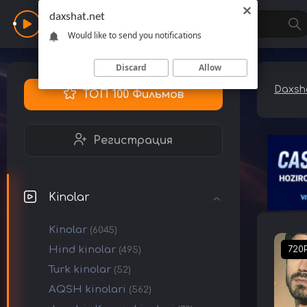
daxshat.net
Daxshat
Would like to send you notifications
Discard
Allow
Daxsha
ТОП 100 Фильмов
Регистрация
Kinolar
Kinolar
(6045)
Hind kinolar
720
(495)
Turk kinolar
(52)
AQSH kinolari
(562)