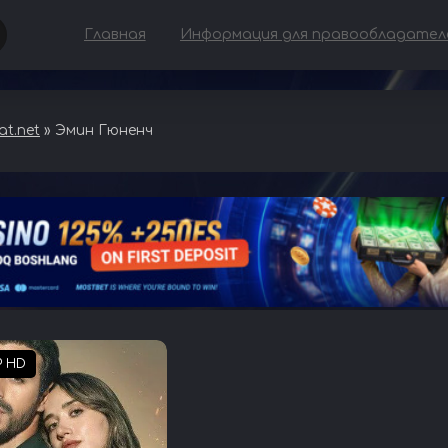
Главная
Информация для правообладател
t.net
» Эмин Гюненч
P HD