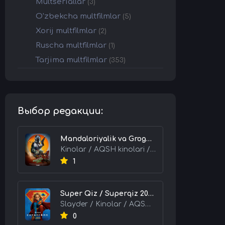
Multseriallar
(3)
O'zbekcha multfilmlar
(5)
Xorij multfilmlar
(2)
Ruscha multfilmlar
(1)
Tarjima multfilmlar
(353)
Выбор редакции:
Mandaloriyalik va Grogu 2026 HD Uzbek tilida Tarjima kino skachat tas-ix
Kinolar / AQSH kinolari / Tarjima kinolar
1
Super Qiz / Superqiz 2026 HD Uzbek tilida Tarjima kino skachat tas-ix
Slayder / Kinolar / AQSH kinolari / Tarjima kinolar
0