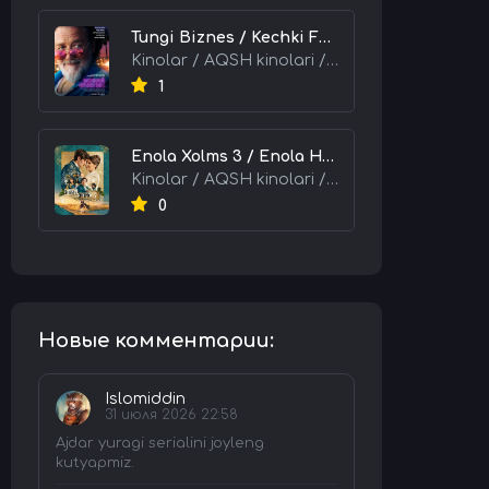
Tungi Biznes / Kechki Faoliyat / Tijorat 2026 HD Uzbek tilida Tarjima kino skachat tas-ix
Kinolar / AQSH kinolari / Tarjima kinolar
1
Enola Xolms 3 / Enola Holms 3 2026 HD Uzbek tilida Tarjima kino tas-ix skachat
Kinolar / AQSH kinolari / Tarjima kinolar
0
Новые комментарии:
Islomiddin
31 июля 2026 22:58
Ajdar yuragi serialini joyleng
kutyapmiz.