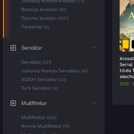
Janubiy Koreya kinolari
(72)
Rossiya kinolari
(86)
Tarjima kinolar
(6027)
Treylerlar
(2)
Seriallar
Arosat
Seriallar
(221)
Serial
Janubiy Koreya Seriallari
tilida 
(40)
skach
AQSH Seriallari
(31)
2025
S
Turk Seriallar
(9)
Multfilmlar
Multfilmlar
(363)
Anime Multfilmlar
(10)