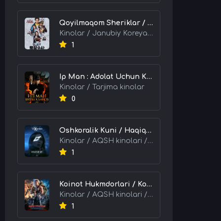
Qoyilmaqom Sheriklar / Ideal Hamkorlar / Eng Kuchli Duet 2026 HD Uzbek tilida Tarjima kino skachat tas-ix
Kinolar / Janubiy Koreya kinolari / Tarjima kinolar
1
Ip Man : Adolat Uchun Kurash / Ip Man: Klanlar Jangi / Buyuk Ustoz Ip Man 2 2026 HD Uzbek tilida Tarjima kino skachat tas-ix
Kinolar / Tarjima kinolar
0
Oshkoralik Kuni / Haqiqat Oshkor Bo'lgan Kun / Sirlar Ochiladigan Kun 2026 HD Uzbek tilida Tarjima kino skachat tas-ix
Kinolar / AQSH kinolari / Tarjima kinolar
1
Koinot Hukmdorlari / Koinot Himoyachilari / Koinot Egalari 2026 HD Uzbek tilida tas-ix tarjima kino skachat
Kinolar / AQSH kinolari / Tarjima kinolar
1