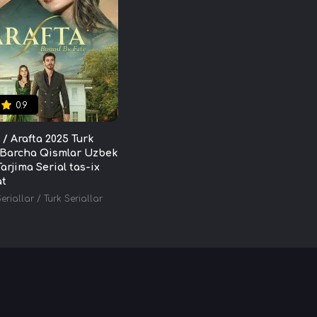
0.9
 / Arafta 2025 Turk
 Barcha Qismlar Uzbek
Tarjima Serial tas-ix
at
eriallar
/
Turk Seriallar