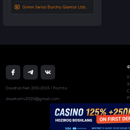
Grimm Seriali Barcha Qismlar Uzbek tilida Tarjima serial HD Skachat
У
З
Daxshat.Net 2013-2025 ! Pochta :
C
Р
daxshattv2020@gmail.com
Т