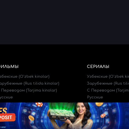
ФИЛЬМЫ
СЕРИАЛЫ
збекские (O'zbek kinolar)
Узбекские (O'zbek ki
арубежные (Rus tilida kinolar)
Зарубежные (Rus tili
 Переводом (Tarjima kinolar)
C Переводом (Tarjima
усские
Русские
рейлеры (Treylerlar)
Трейлеры (Treylerlar