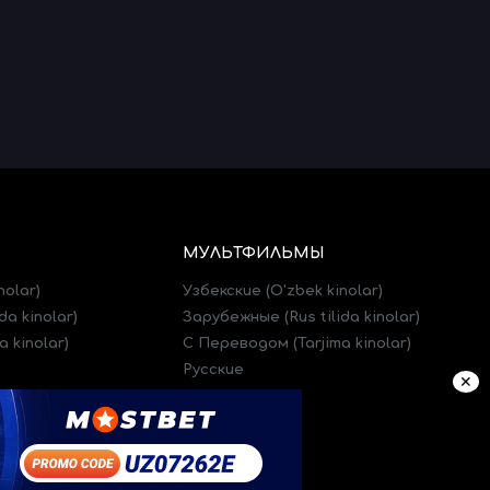
МУЛЬТФИЛЬМЫ
nolar)
Узбекские (O'zbek kinolar)
da kinolar)
Зарубежные (Rus tilida kinolar)
 kinolar)
C Переводом (Tarjima kinolar)
Русские
✕
)
Трейлеры (Treylerlar)