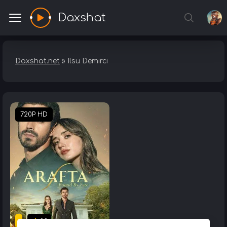
Daxshat
Daxshat.net
» Ilsu Demirci
720P HD
0.9