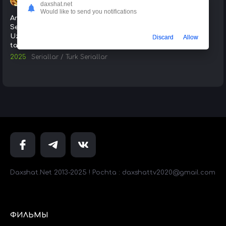
daxshat.net
Would like to send you notifications
Arosat / Arafta 2025 Turk
Serial Barcha Qismlar
Uzbek tilida Tarjima Serial
Discard
Allow
tas-ix skachat
2025
Seriallar
/
Turk Seriallar
Daxshat.Net 2013-2025 ! Pochta : daxshattv2020@gmail.com
ФИЛЬМЫ