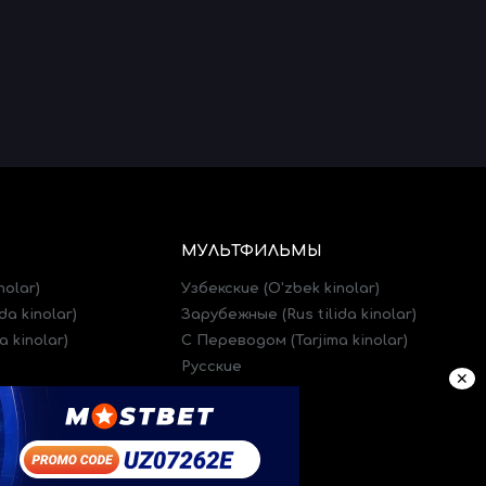
МУЛЬТФИЛЬМЫ
nolar)
Узбекские (O'zbek kinolar)
da kinolar)
Зарубежные (Rus tilida kinolar)
 kinolar)
C Переводом (Tarjima kinolar)
Русские
✕
)
Трейлеры (Treylerlar)