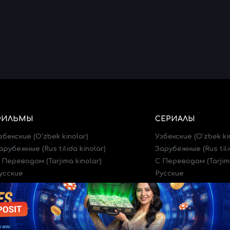
ФИЛЬМЫ
СЕРИАЛЫ
збекские (O'zbek kinolar)
Узбекские (O'zbek ki
арубежные (Rus tilida kinolar)
Зарубежные (Rus tili
 Переводом (Tarjima kinolar)
C Переводом (Tarjima
усские
Русские
рейлеры (Treylerlar)
Трейлеры (Treylerlar