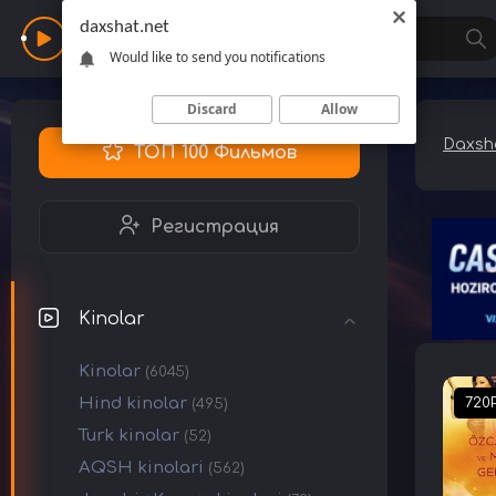
daxshat.net
Daxshat
Would like to send you notifications
Discard
Allow
Daxsha
ТОП 100 Фильмов
Регистрация
Kinolar
Kinolar
(6045)
Hind kinolar
720
(495)
Turk kinolar
(52)
AQSH kinolari
(562)