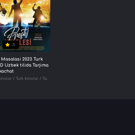
-1
j Masalasi 2023 Turk
D Uzbek tilida Tarjima
kachat
inolar
/
Turk kinolar
/
Tarjima kinolar