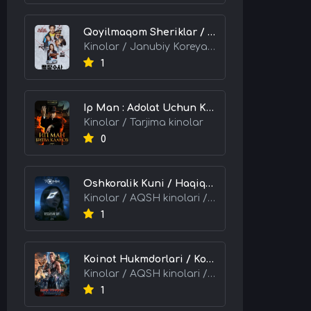
Qoyilmaqom Sheriklar / Ideal Hamkorlar / Eng Kuchli Duet 2026 HD Uzbek tilida Tarjima kino skachat tas-ix
Kinolar / Janubiy Koreya kinolari / Tarjima kinolar
1
Ip Man : Adolat Uchun Kurash / Ip Man: Klanlar Jangi / Buyuk Ustoz Ip Man 2 2026 HD Uzbek tilida Tarjima kino skachat tas-ix
Kinolar / Tarjima kinolar
0
Oshkoralik Kuni / Haqiqat Oshkor Bo'lgan Kun / Sirlar Ochiladigan Kun 2026 HD Uzbek tilida Tarjima kino skachat tas-ix
Kinolar / AQSH kinolari / Tarjima kinolar
1
Koinot Hukmdorlari / Koinot Himoyachilari / Koinot Egalari 2026 HD Uzbek tilida tas-ix tarjima kino skachat
Kinolar / AQSH kinolari / Tarjima kinolar
1