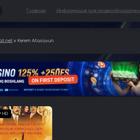
Главная
Информация для правообладател
t.net
» Kerem Atasavun
P HD