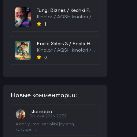
Tungi Biznes / Kechki Faoliyat / Tijorat 2026 HD Uzbek tilida Tarjima kino skachat tas-ix
Kinolar / AQSH kinolari / Tarjima kinolar
1
Enola Xolms 3 / Enola Holms 3 2026 HD Uzbek tilida Tarjima kino tas-ix skachat
Kinolar / AQSH kinolari / Tarjima kinolar
0
Новые комментарии:
Islomiddin
31 июля 2026 22:58
Ajdar yuragi serialini joyleng
kutyapmiz.