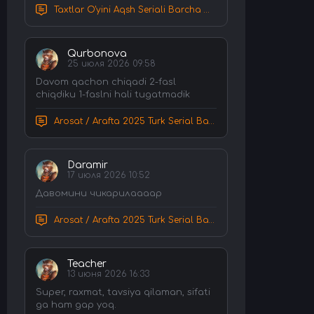
Taxtlar O'yini Aqsh Seriali Barcha Qismlar Uzbek tilida Tarjima Serial HD Skachat
Qurbonova
25 июля 2026 09:58
Davom qachon chiqadi 2-fasl
chiqdiku 1-faslni hali tugatmadik
Arosat / Arafta 2025 Turk Serial Barcha Qismlar Uzbek tilida Tarjima Serial tas-ix skachat
Daramir
17 июля 2026 10:52
Давомини чикарилаааар
Arosat / Arafta 2025 Turk Serial Barcha Qismlar Uzbek tilida Tarjima Serial tas-ix skachat
Teacher
13 июня 2026 16:33
Super, raxmat, tavsiya qilaman, sifati
ga ham gap yoq.