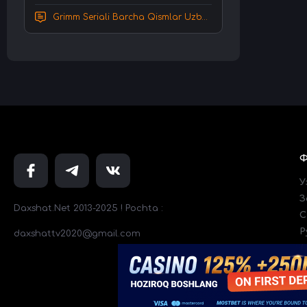
Grimm Seriali Barcha Qismlar Uzbek tilida Tarjima serial HD Skachat
У
З
Daxshat.Net 2013-2025 ! Pochta :
C
Р
daxshattv2020@gmail.com
Т