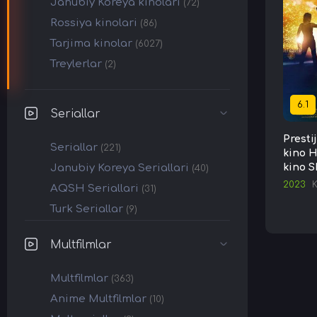
Janubiy Koreya kinolari
(72)
Rossiya kinolari
(86)
Tarjima kinolar
(6027)
Treylerlar
(2)
6.1
Seriallar
Presti
Seriallar
(221)
kino H
Janubiy Koreya Seriallari
kino S
(40)
2023
K
AQSH Seriallari
(31)
Turk Seriallar
(9)
Multfilmlar
Multfilmlar
(363)
Anime Multfilmlar
(10)