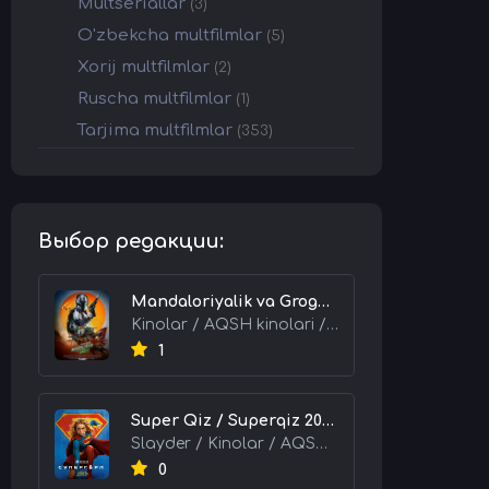
Multseriallar
(3)
O'zbekcha multfilmlar
(5)
Xorij multfilmlar
(2)
Ruscha multfilmlar
(1)
Tarjima multfilmlar
(353)
Выбор редакции:
Mandaloriyalik va Grogu 2026 HD Uzbek tilida Tarjima kino skachat tas-ix
Kinolar / AQSH kinolari / Tarjima kinolar
1
Super Qiz / Superqiz 2026 HD Uzbek tilida Tarjima kino skachat tas-ix
Slayder / Kinolar / AQSH kinolari / Tarjima kinolar
0