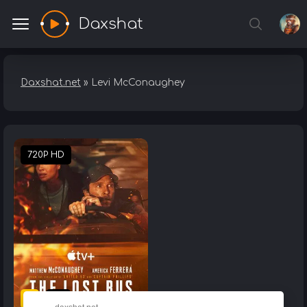
Daxshat
Daxshat.net
» Levi McConaughey
720P HD
7.3
1