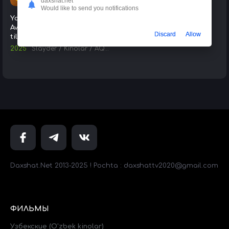
daxshat.net
Would like to send you notifications
Yo'qolgan Avtobus / Maktab
Avtobusi 2025 HD Uzbek
Discard
Allow
tilida Tarjima kino Skachat
2025
Slayder
/
Kinolar
/
AQSH kinolari
/
Tarjima kinolar
Daxshat.Net 2013-2025 ! Pochta : daxshattv2020@gmail.com
ФИЛЬМЫ
Узбекские (O'zbek kinolar)