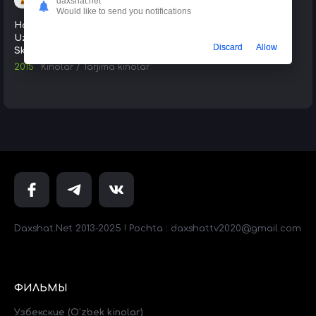
daxshat.net
Would like to send you notifications
Haydi / Xaydi 2015 HD
Uzbek tilida Tarjima kino
Discard
Allow
Skachat
2015
Kinolar
/
Tarjima kinolar
Daxshat.Net 2013-2025 ! Pochta : daxshattv2020@gmail.com
ФИЛЬМЫ
Узбекские (O'zbek kinolar)