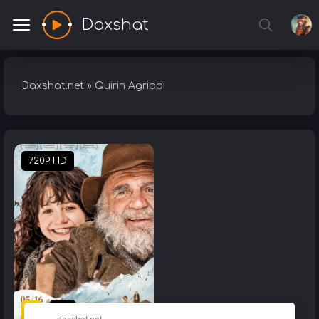
Daxshat
Daxshat.net
» Quirin Agrippi
720P HD
7.4
0