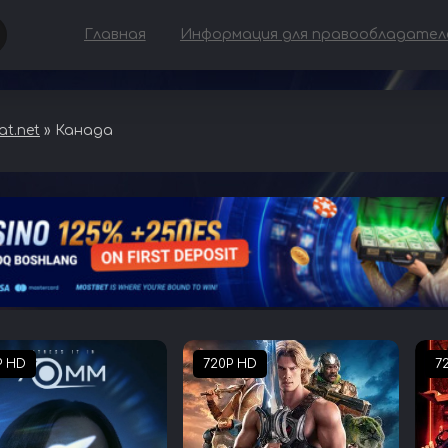
Главная
Информация для правообладател
t.net
» Канада
P HD
720P HD
7