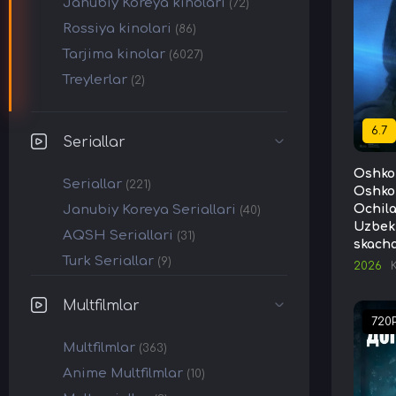
Janubiy Koreya kinolari
(72)
Rossiya kinolari
(86)
Tarjima kinolar
(6027)
Treylerlar
(2)
6.7
Seriallar
Oshkor
Seriallar
(221)
Oshkor
Janubiy Koreya Seriallari
Ochil
(40)
Uzbek 
AQSH Seriallari
(31)
skacha
Turk Seriallar
(9)
2026
Multfilmlar
720
Multfilmlar
(363)
Anime Multfilmlar
(10)