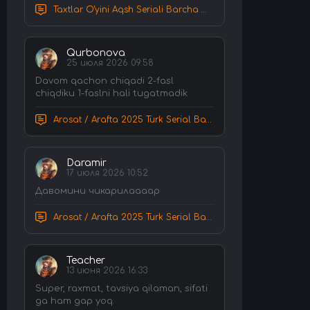
Taxtlar O'yini Aqsh Seriali Barcha Qismlar Uzbek tilida Tarjima Serial HD Skachat
Qurbonova
25 июля 2026 09:58
Davom qachon chiqadi 2-fasl
chiqdiku 1-faslni hali tugatmadik
Arosat / Arafta 2025 Turk Serial Barcha Qismlar Uzbek tilida Tarjima Serial tas-ix skachat
Daramir
17 июля 2026 10:52
Давомини чикарилаааар
Arosat / Arafta 2025 Turk Serial Barcha Qismlar Uzbek tilida Tarjima Serial tas-ix skachat
Teacher
13 июня 2026 16:33
Super, raxmat, tavsiya qilaman, sifati
ga ham gap yoq.