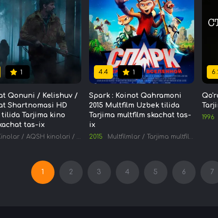
4.4
6.
1
1
t Qonuni / Kelishuv /
Spark : Koinot Qahramoni
Qo'r
at Shartnomasi HD
2015 Multfilm Uzbek tilida
Tarj
tilida Tarjima kino
Tarjima multfilm skachat tas-
1996
kachat tas-ix
ix
Kinolar
/
AQSH kinolari
/
Tarjima kinolar
2015
Multfilmlar
/
Tarjima multfilmlar
1
2
3
4
5
6
7