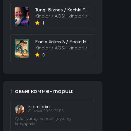
Tungi Biznes / Kechki Faoliyat / Tijorat 2026 HD Uzbek tilida Tarjima kino skachat tas-ix
Kinolar / AQSH kinolari / Tarjima kinolar
1
Enola Xolms 3 / Enola Holms 3 2026 HD Uzbek tilida Tarjima kino tas-ix skachat
Kinolar / AQSH kinolari / Tarjima kinolar
0
Новые комментарии:
Islomiddin
31 июля 2026 22:58
Ajdar yuragi serialini joyleng
kutyapmiz.