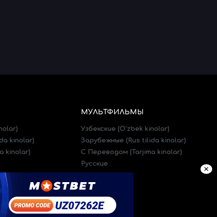
МУЛЬТФИЛЬМЫ
nolar)
Узбекские (O'zbek kinolar)
da kinolar)
Зарубежные (Rus tilida kinolar)
 kinolar)
C Переводом (Tarjima kinolar)
Русские
✕
)
Трейлеры (Treylerlar)