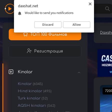
daxshat.net
Daxshat
Would like to send you notifications
Discard
Allow
Daxsha
ТОП 100 Фильмов
Регистрация
Kinolar
Kinolar
(6045)
Hind kinolar
720
(495)
Turk kinolar
(52)
AQSH kinolari
(562)