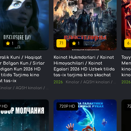
7.1
6.
1
1
alik Kuni / Haqiqat
Koinot Hukmdorlari / Koinot
Tayy
 Bo'lgan Kun / Sirlar
Himoyachilari / Koinot
Men 
adigan Kun 2026 HD
Egalari 2026 HD Uzbek tilida
kino
tilida Tarjima kino
tas-ix tarjima kino skachat
kino
t tas-ix
2026
Kinolar
/
AQSH kinolari
/
Tarjima k
2026
Kinolar
/
AQSH kinolari
/
Tarjima kinolar
P HD
720P HD
7