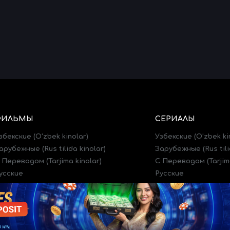
ФИЛЬМЫ
СЕРИАЛЫ
збекские (O'zbek kinolar)
Узбекские (O'zbek ki
арубежные (Rus tilida kinolar)
Зарубежные (Rus tili
 Переводом (Tarjima kinolar)
C Переводом (Tarjima
усские
Русские
рейлеры (Treylerlar)
Трейлеры (Treylerlar