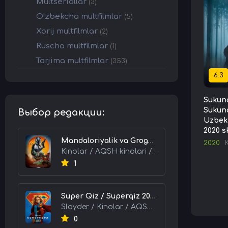
Multseriallar
(3)
O'zbekcha multfilmlar
(5)
Xorij multfilmlar
(2)
Ruscha multfilmlar
(1)
Tarjima multfilmlar
(353)
6.3
Sukuna
Sukun
Выбор редакции:
Uzbek 
2020 s
Mandaloriyalik va Grogu 2026 HD Uzbek tilida Tarjima kino skachat tas-ix
2020
Kinolar / AQSH kinolari / Tarjima kinolar
1
Super Qiz / Superqiz 2026 HD Uzbek tilida Tarjima kino skachat tas-ix
Slayder / Kinolar / AQSH kinolari / Tarjima kinolar
0