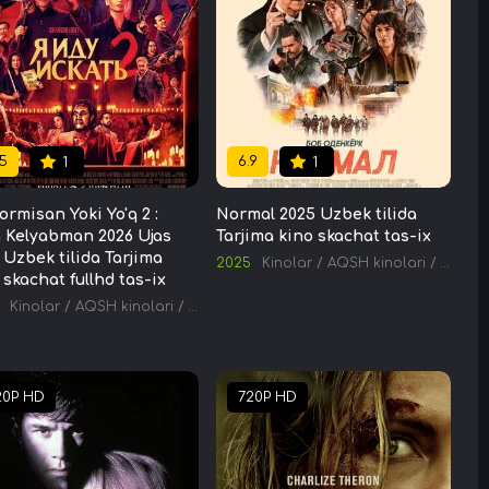
5
6.9
1
1
ormisan Yoki Yo'q 2 :
Normal 2025 Uzbek tilida
Kelyabman 2026 Ujas
Tarjima kino skachat tas-ix
 Uzbek tilida Tarjima
2025
Kinolar
/
AQSH kinolari
/
Tarjima
 skachat fullhd tas-ix
inolar
Kinolar
/
AQSH kinolari
/
Tarjima kinolar
20P HD
720P HD