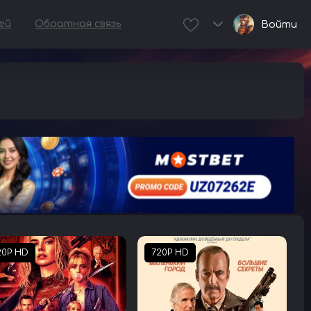
ей
Обратная связь
Войти
20P HD
720P HD