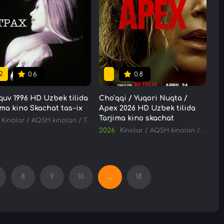
2
0.6
0.8
quv 1996 HD Uzbek tilida
Cho'qqi / Yuqori Nuqta /
ima kino Skachat tas-ix
Apex 2026 HD Uzbek tilida
Tarjima kino skachat
Kinolar
/
AQSH kinolari
/
Tarjima kinolar
2026
Kinolar
/
AQSH kinolari
/
Tarjima
8
9
10
...
18