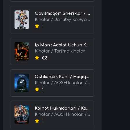
Qoyilmaqom Sheriklar / Ideal Hamkorlar / Eng Kuchli Duet 2026 HD Uzbek tilida Tarjima kino skachat tas-ix
Kinolar / Janubiy Koreya kinolari / Tarjima kinolar
1
Ip Man : Adolat Uchun Kurash / Ip Man: Klanlar Jangi / Buyuk Ustoz Ip Man 2 2026 HD Uzbek tilida Tarjima kino skachat tas-ix
Kinolar / Tarjima kinolar
0.3
Oshkoralik Kuni / Haqiqat Oshkor Bo'lgan Kun / Sirlar Ochiladigan Kun 2026 HD Uzbek tilida Tarjima kino skachat tas-ix
Kinolar / AQSH kinolari / Tarjima kinolar
1
Koinot Hukmdorlari / Koinot Himoyachilari / Koinot Egalari 2026 HD Uzbek tilida tas-ix tarjima kino skachat
Kinolar / AQSH kinolari / Tarjima kinolar
1