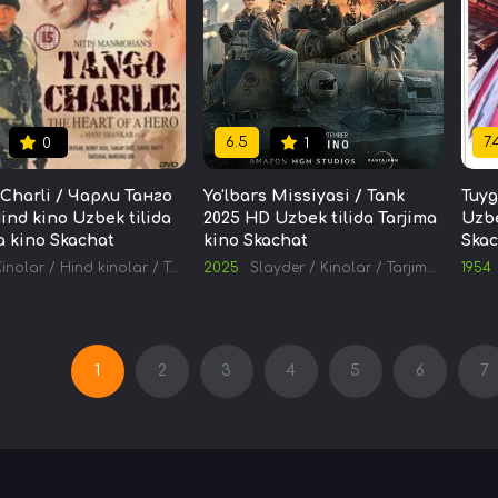
6.5
7.
0
1
Charli / Чарли Танго
Yo'lbars Missiyasi / Tank
Tuyg
ind kino Uzbek tilida
2025 HD Uzbek tilida Tarjima
Uzbe
a kino Skachat
kino Skachat
Skac
Kinolar
/
Hind kinolar
/
Tarjima kinolar
2025
Slayder
/
Kinolar
/
Tarjima kinolar
1954
1
2
3
4
5
6
7