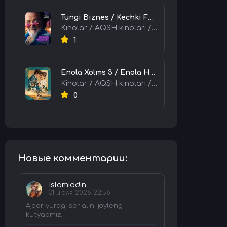
Tungi Biznes / Kechki Faoliyat / Tijorat 2026 HD Uzbek tilida Tarjima kino skachat tas-ix
Kinolar / AQSH kinolari / Tarjima kinolar
1
Enola Xolms 3 / Enola Holms 3 2026 HD Uzbek tilida Tarjima kino tas-ix skachat
Kinolar / AQSH kinolari / Tarjima kinolar
0
Новые комментарии:
Islomiddin
31 июля 2026 22:58
Ajdar yuragi serialini joyleng
kutyapmiz.