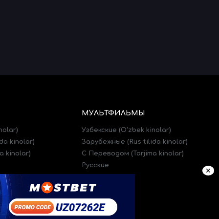
МУЛЬТФИЛЬМЫ
nolar)
Узбекские (O'zbek kinolar)
da kinolar)
Зарубежные (Rus tilida kinolar)
 kinolar)
C Переводом (Tarjima kinolar)
Русские
✕
)
Трейлеры (Treylerlar)