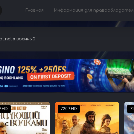
Главная
Информация для правообладател
t.net
» военный
P HD
720P HD
7