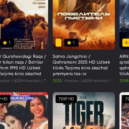
6.
1
1
ar Qurshovidagi Raqs /
Sahro Jangchisi /
ARN:
r bilan raqs / Bo'rilar
Qahramoni 2025 HD Uzbek
qirol
him 1990 HD Uzbek
tilida Tarjima kino skachat
qah
 Tarjima kino skachat
premyera tas-ix
tili
inolar
/
AQSH kinolari
/
Tarjima kinolar
2025
Kinolar
/
AQSH kinolari
/
Tarjima k
2008
P HD
720P HD
7