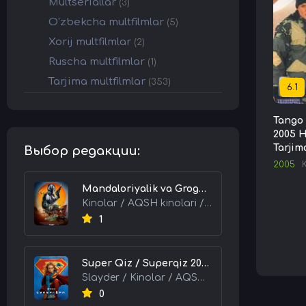
Multseriallar
(3)
O'zbekcha multfilmlar
(5)
Xorij multfilmlar
(2)
Ruscha multfilmlar
(1)
Tarjima multfilmlar
(353)
6.1
Tango 
2005 H
Tarjim
Выбор редакции:
2005
Mandaloriyalik va Grogu 2026 HD Uzbek tilida Tarjima kino skachat tas-ix
Kinolar / AQSH kinolari / Tarjima kinolar
1
Super Qiz / Superqiz 2026 HD Uzbek tilida Tarjima kino skachat tas-ix
Slayder / Kinolar / AQSH kinolari / Tarjima kinolar
0