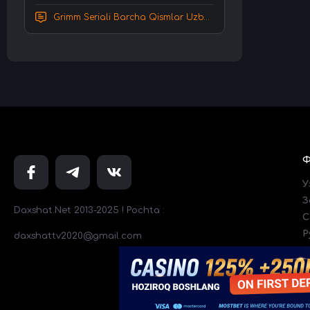
Grimm Seriali Barcha Qismlar Uzbek tilida Tarjima serial HD Skachat
У
З
Daxshat.Net 2013-2025 ! Pochta :
C
Р
daxshattv2020@gmail.com
Т