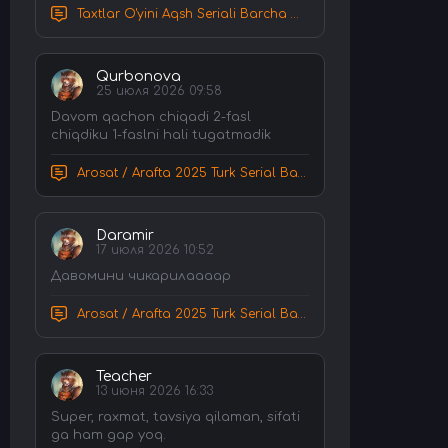
Taxtlar O'yini Aqsh Seriali Barcha Qismlar Uzbek tilida Tarjima Serial HD Skachat
Qurbonova
25 июля 2026 09:58
Davom qachon chiqadi 2-fasl
chiqdiku 1-faslni hali tugatmadik
Arosat / Arafta 2025 Turk Serial Barcha Qismlar Uzbek tilida Tarjima Serial tas-ix skachat
Daramir
17 июля 2026 10:52
Давомини чикарилаааар
Arosat / Arafta 2025 Turk Serial Barcha Qismlar Uzbek tilida Tarjima Serial tas-ix skachat
Teacher
13 июня 2026 16:33
Super, raxmat, tavsiya qilaman, sifati
ga ham gap yoq.