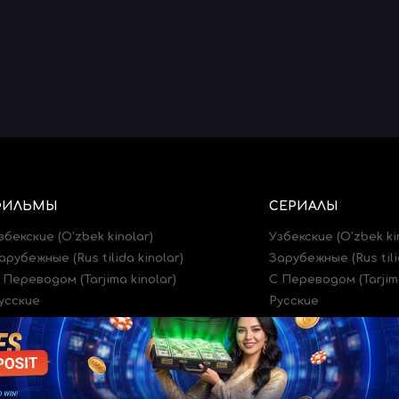
ФИЛЬМЫ
СЕРИАЛЫ
збекские (O'zbek kinolar)
Узбекские (O'zbek ki
арубежные (Rus tilida kinolar)
Зарубежные (Rus tili
 Переводом (Tarjima kinolar)
C Переводом (Tarjima
усские
Русские
рейлеры (Treylerlar)
Трейлеры (Treylerlar