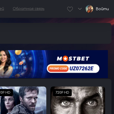
ей
Обратная связь
Войти
20P HD
720P HD