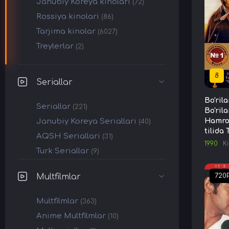
Janubiy Koreya kinolari
(72)
Rossiya kinolari
(86)
Tarjima kinolar
(6027)
Treylerlar
(2)
8
Seriallar
Bo'ril
Seriallar
(221)
Bo'rila
Janubiy Koreya Seriallari
Hamro
(40)
tilida
AQSH Seriallari
(31)
1990
K
Turk Seriallar
(9)
Multfilmlar
720
Multfilmlar
(363)
Anime Multfilmlar
(10)