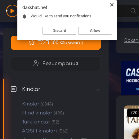
daxshat.net
Daxshat
Would like to send you notifications
Discard
Allow
Daxsha
ТОП 100 Фильмов
Регистрация
Kinolar
Kinolar
(6045)
Hind kinolar
720
(495)
Turk kinolar
(52)
AQSH kinolari
(562)