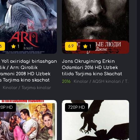
6
6.9
1
1
 Yo'l oxiridagi birlashgan
Jons Okrugining Erkin
lik / Arn: Qirollik
Odamlari 2016 HD Uzbek
ramoni 2008 HD Uzbek
tilida Tarjima kino Skachat
da Tarjima kino skachat
2016
Kinolar
/
AQSH kinolari
/
Tarjima kinolar
inolar
Kinolar
/
Tarjima kinolar
20P HD
720P HD