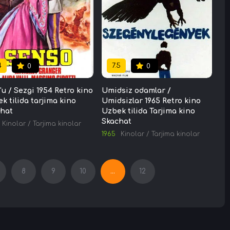
4
7.5
0
0
'u / Sezgi 1954 Retro kino
Umidsiz odamlar /
k tilida tarjima kino
Umidsizlar 1965 Retro kino
hat
Uzbek tilida Tarjima kino
Skachat
Kinolar
/
Tarjima kinolar
1965
Kinolar
/
Tarjima kinolar
8
9
10
...
12