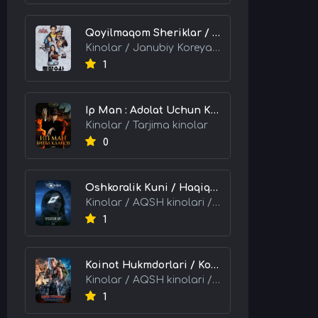
Qoyilmaqom Sheriklar / Ideal Hamkorlar / Eng Kuchli Duet 2026 HD Uzbek tilida Tarjima kino skachat tas-ix
Kinolar / Janubiy Koreya kinolari / Tarjima kinolar
1
Ip Man : Adolat Uchun Kurash / Ip Man: Klanlar Jangi / Buyuk Ustoz Ip Man 2 2026 HD Uzbek tilida Tarjima kino skachat tas-ix
Kinolar / Tarjima kinolar
0
Oshkoralik Kuni / Haqiqat Oshkor Bo'lgan Kun / Sirlar Ochiladigan Kun 2026 HD Uzbek tilida Tarjima kino skachat tas-ix
Kinolar / AQSH kinolari / Tarjima kinolar
1
Koinot Hukmdorlari / Koinot Himoyachilari / Koinot Egalari 2026 HD Uzbek tilida tas-ix tarjima kino skachat
Kinolar / AQSH kinolari / Tarjima kinolar
1