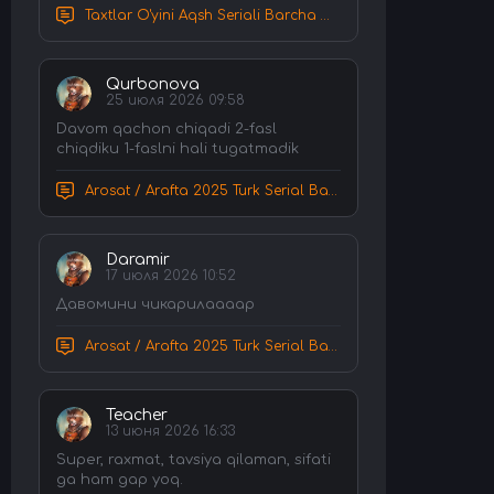
Taxtlar O'yini Aqsh Seriali Barcha Qismlar Uzbek tilida Tarjima Serial HD Skachat
Qurbonova
25 июля 2026 09:58
Davom qachon chiqadi 2-fasl
chiqdiku 1-faslni hali tugatmadik
Arosat / Arafta 2025 Turk Serial Barcha Qismlar Uzbek tilida Tarjima Serial tas-ix skachat
Daramir
17 июля 2026 10:52
Давомини чикарилаааар
Arosat / Arafta 2025 Turk Serial Barcha Qismlar Uzbek tilida Tarjima Serial tas-ix skachat
Teacher
13 июня 2026 16:33
Super, raxmat, tavsiya qilaman, sifati
ga ham gap yoq.