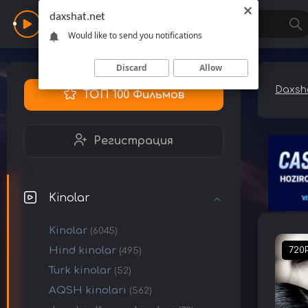
daxshat.net
Daxshat
Would like to send you notifications
Discard
Allow
Daxsha
ТОП 100 Фильмов
Регистрация
Kinolar
Kinolar
(6045)
Hind kinolar
720
(495)
Turk kinolar
(52)
AQSH kinolari
(562)