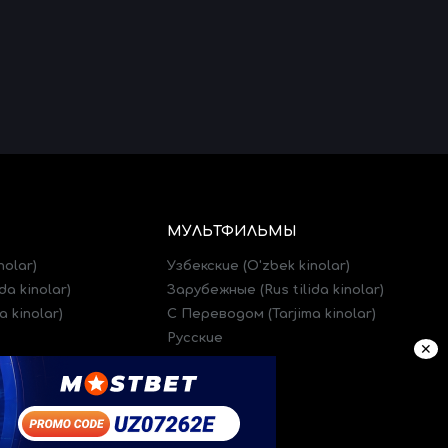
МУЛЬТФИЛЬМЫ
nolar)
Узбекские (O'zbek kinolar)
da kinolar)
Зарубежные (Rus tilida kinolar)
 kinolar)
C Переводом (Tarjima kinolar)
Русские
✕
)
Трейлеры (Treylerlar)