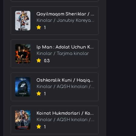
Qoyilmaqom Sheriklar / Ideal Hamkorlar / Eng Kuchli Duet 2026 HD Uzbek tilida Tarjima kino skachat tas-ix
Kinolar / Janubiy Koreya kinolari / Tarjima kinolar
1
Ip Man : Adolat Uchun Kurash / Ip Man: Klanlar Jangi / Buyuk Ustoz Ip Man 2 2026 HD Uzbek tilida Tarjima kino skachat tas-ix
Kinolar / Tarjima kinolar
0.3
Oshkoralik Kuni / Haqiqat Oshkor Bo'lgan Kun / Sirlar Ochiladigan Kun 2026 HD Uzbek tilida Tarjima kino skachat tas-ix
Kinolar / AQSH kinolari / Tarjima kinolar
1
Koinot Hukmdorlari / Koinot Himoyachilari / Koinot Egalari 2026 HD Uzbek tilida tas-ix tarjima kino skachat
Kinolar / AQSH kinolari / Tarjima kinolar
1