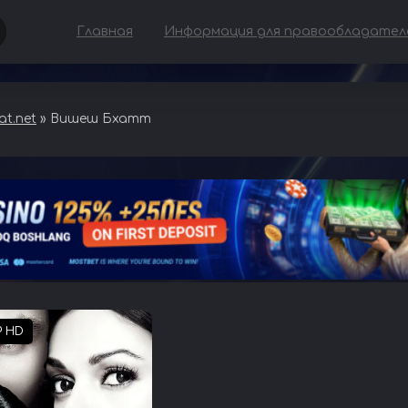
Главная
Информация для правообладател
t.net
» Вишеш Бхатт
P HD