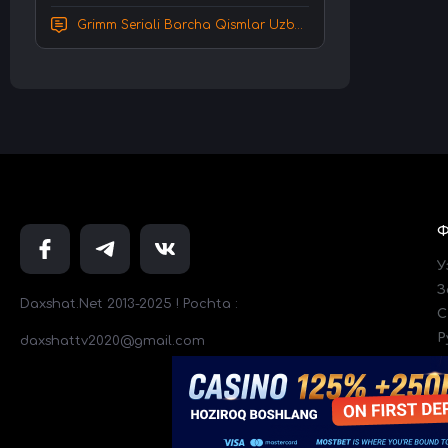
Grimm Seriali Barcha Qismlar Uzbek tilida Tarjima serial HD Skachat
У
З
Daxshat.Net 2013-2025 ! Pochta :
C
Р
daxshattv2020@gmail.com
Т