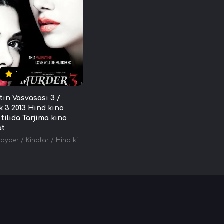
1
otin Vasvasasi 3 /
ik 3 2013 Hind kino
tilida Tarjima kino
at
layder
/
Kinolar
/
Hind kinolar
/
Tarjima kinolar