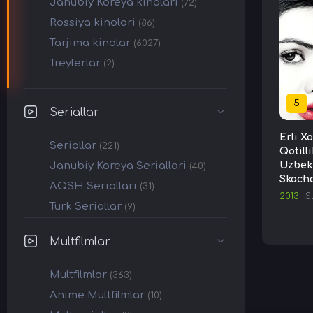
Janubiy Koreya kinolari
(72)
Rossiya kinolari
(86)
Tarjima kinolar
(6027)
Treylerlar
(2)
5
Seriallar
Erli X
Seriallar
(221)
Qotill
Janubiy Koreya Seriallari
Uzbek 
(40)
Skach
AQSH Seriallari
(31)
2013
S
Turk Seriallar
(9)
Multfilmlar
Multfilmlar
(363)
Anime Multfilmlar
(10)