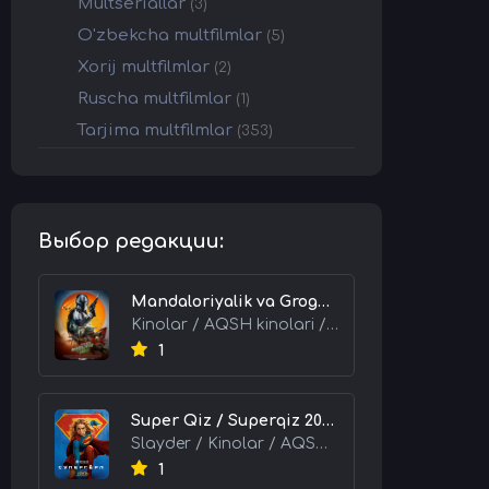
Multseriallar
(3)
O'zbekcha multfilmlar
(5)
Xorij multfilmlar
(2)
Ruscha multfilmlar
(1)
Tarjima multfilmlar
(353)
Выбор редакции:
Mandaloriyalik va Grogu 2026 HD Uzbek tilida Tarjima kino skachat tas-ix
Kinolar / AQSH kinolari / Tarjima kinolar
1
Super Qiz / Superqiz 2026 HD Uzbek tilida Tarjima kino skachat tas-ix
Slayder / Kinolar / AQSH kinolari / Tarjima kinolar
1