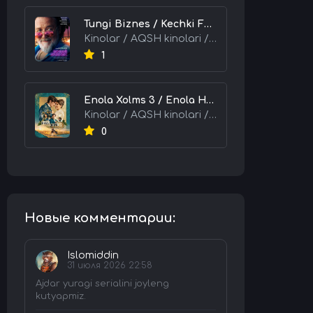
Tungi Biznes / Kechki Faoliyat / Tijorat 2026 HD Uzbek tilida Tarjima kino skachat tas-ix
Kinolar / AQSH kinolari / Tarjima kinolar
1
Enola Xolms 3 / Enola Holms 3 2026 HD Uzbek tilida Tarjima kino tas-ix skachat
Kinolar / AQSH kinolari / Tarjima kinolar
0
Новые комментарии:
Islomiddin
31 июля 2026 22:58
Ajdar yuragi serialini joyleng
kutyapmiz.