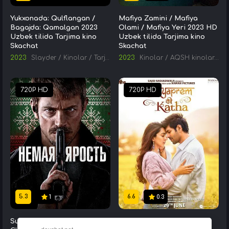
Yukxonada: Qulflangan /
Mafiya Zamini / Mafiya
Bagajda: Qamalgan 2023
Olami / Mafiya Yeri 2023 HD
Uzbek tilida Tarjima kino
Uzbek tilida Tarjima kino
Skachat
Skachat
2023
Slayder
/
Kinolar
/
Tarjima kinolar
2023
Kinolar
/
AQSH kinolari
/
T
720P HD
720P HD
5.3
6.6
1
0.3
Sukut Intiqomi / Sukunat
Zo'rlangan Kelin / Sevgi