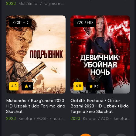
2023
Multfilmlar
/
Tarjima multfilmlar
720P HD
720P HD
4.3
4.8
0
0.6
Muhandis / Buzg'unchi 2023
Qotillik Kechasi / Qizlar
HD Uzbek tilida Tarjima kino
Bazmi 2023 HD Uzbek tilida
Skachat
Tarjima kino Skachat
2023
Kinolar
/
AQSH kinolari
/
Tarjima kinolar
2023
Kinolar
/
AQSH kinolari
/
T