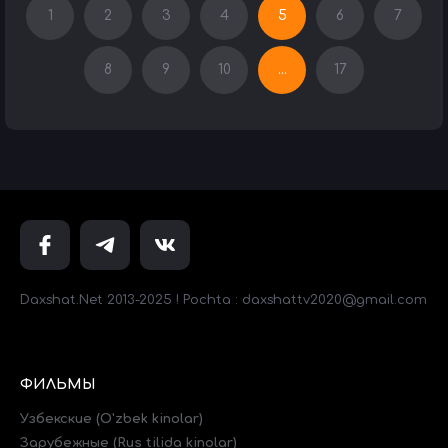
1
2
3
4
5
6
7
8
9
10
...
17
Daxshat.Net 2013-2025 ! Pochta : daxshattv2020@gmail.com
ФИЛЬМЫ
Узбекские (O'zbek kinolar)
Зарубежные (Rus tilida kinolar)