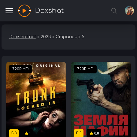
Daxshat
Daxshat.net
» 2023 » Страница 5
720P HD
720P HD
5.3
5.3
1
0.8