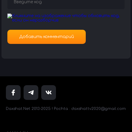
Daxshat.Net 2013-2025 ! Pochta : daxshattv2020@gmail.com