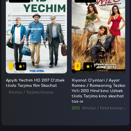
3
1
1
Ajoyib Yechim HD 2017 O'zbek
Xiyonat O'yinlari / Ayyor
tilida Tarjima film Skachat
Romeo / Romeoning Tezkor
Yo'li 2013 Hind kino Uzbek
Kinolar
/
Tarjima kinolar
tilida Tarjima kino skachat
tas-ix
2013
Kinolar
/
Hind kinolar
/
Tarjima kinolar