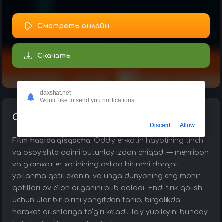
Смотреть онлайн
Скачать
daxshat.net
Would like to send you notifications
Описание о чём фильм:
Discard
Allow
Film haqida qisqacha:
Oddiy er-xotin hayotining tinch
va osoyishta oqimi butunlay izdan chiqadi — mehribon
va g‘amxo‘r er xotinining aslida birinchi darajali
yollanma qotil ekanini va unga dunyoning eng mohir
qotillari ov e’lon qilganini bilib qoladi. Endi tirik qolish
uchun ular bir-birini yangitdan tanib, birgalikda
harakat qilishlariga to‘g‘ri keladi. To‘y yubileyini bunday