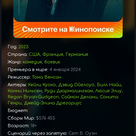
Год:
2023
Страна:
США
,
Франция
,
Германия
Жанр:
комедия
,
боевик
Премьера в мире:
4 января 2024
Режиссер:
Тома Венсан
Актеры:
Кейли Куоко
,
Дэвид Ойелоуо
,
Билл Найи
,
Конни Нильсен
,
Руди Дхармалингхам
,
Люсия Элиу
,
Regan Bryan-Gudgeon
,
Саймон Делани
,
Сонита
Генри
,
Джейд-Элина Дрегориус
Бюджет:
Сборы Мир:
$576 455
Возраст:
18+
Сценарий через запятую:
Сет В. Оуэн