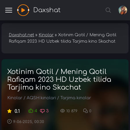
Daxshat
Daxshat.net
»
Kinolar
» Xotinim Qotil / Mening Qotil
Rafiqam 2023 HD Uzbek tilida Tarjima kino Skachat
Xotinim Qotil / Mening Qotil
Rafiqam 2023 HD Uzbek tilida
Tarjima kino Skachat
Kinolar
/
AQSH kinolari
/
Tarjima kinolar
0.1
4
3
10 879
0
9-06-2025, 00:30