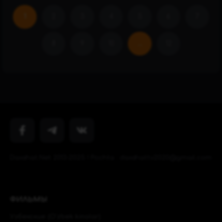
1
2
3
4
5
6
7
8
9
10
...
12
Daxshat.Net 2013-2025 ! Pochta : daxshattv2020@gmail.com
ФИЛЬМЫ
Узбекские (O'zbek kinolar)