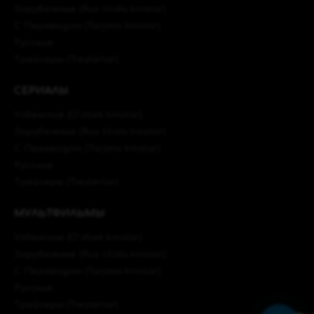
Зарубежные (Rus tilida kinolar)
C Переводом (Tarjima kinolar)
Русские
Трейлеры (Treylerlar)
СЕРИАЛЫ
Узбекские (O'zbek kinolar)
Зарубежные (Rus tilida kinolar)
C Переводом (Tarjima kinolar)
Русские
Трейлеры (Treylerlar)
МУЛЬТФИЛЬМЫ
Узбекские (O'zbek kinolar)
Зарубежные (Rus tilida kinolar)
C Переводом (Tarjima kinolar)
Русские
Трейлеры (Treylerlar)