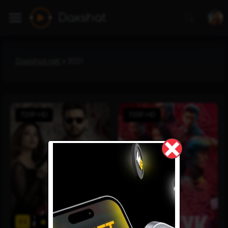
Daxshat
Daxshat.net
» 2021
720P HD
720P HD
6.6
6.4
1
0