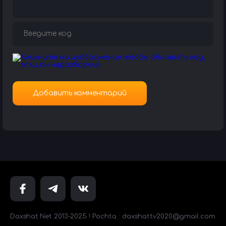
Daxshat.Net 2013-2025 ! Pochta : daxshattv2020@gmail.com