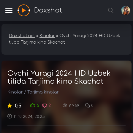
Daxshat
Daxshat.net
»
Kinolar
» Ovchi Yuragi 2024 HD Uzbek
tilida Tarjima kino Skachat
Ovchi Yuragi 2024 HD Uzbek
tilida Tarjima kino Skachat
Kinolar
/
Tarjima kinolar
0.5
6
2
9 969
0
11-10-2024, 20:25