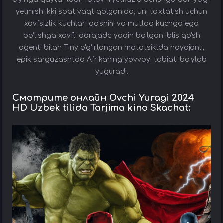
yetmish ikki soat vaqt qolganida, uni to'xtatish uchun
xavfsizlik kuchlari qo'shini va mutlaq kuchga ega
bo'lishga xavfli darajada yaqin bo'lgan iblis qo'sh
agenti bilan Tiny o'g'irlangan mototsiklda hayajonli,
epik sarguzashtda Afrikaning yovvoyi tabiati bo'ylab
yuguradi.
Смотрите онлайн Ovchi Yuragi 2024
HD Uzbek tilida Tarjima kino Skachat: