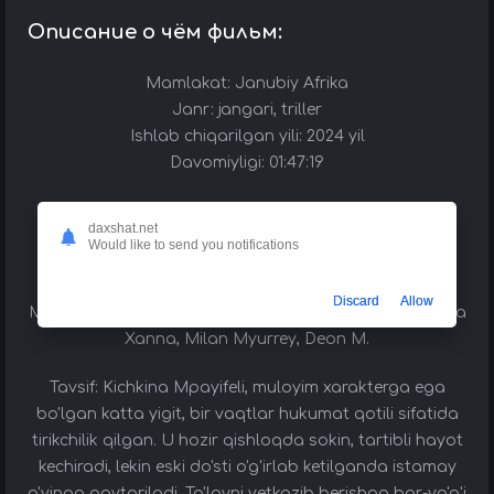
Описание о чём фильм:
Mamlakat: Janubiy Afrika
Janr: jangari, triller
Ishlab chiqarilgan yili: 2024 yil
Davomiyligi: 01:47:19
Tarjimasi: O'zbek tilida
daxshat.net
Rejissyor: Mandla Dube
Would like to send you notifications
Rollarda: Bonko Xoza, Konni Fergyuson, Matasa
Discard
Allow
Mbangeni, Tim Teron, Piter Butler, Nikol Fortuin, Sisanda
Xanna, Milan Myurrey, Deon M.
Tavsif: Kichkina Mpayifeli, muloyim xarakterga ega
bo'lgan katta yigit, bir vaqtlar hukumat qotili sifatida
tirikchilik qilgan. U hozir qishloqda sokin, tartibli hayot
kechiradi, lekin eski do'sti o'g'irlab ketilganda istamay
o'yinga qaytariladi. To'lovni yetkazib berishga bor-yo'g'i