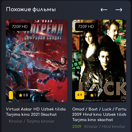
Похожие фильмы
720P HD
720P HD
4.9
0.8
1
Virtual Askar HD Uzbek tilida
Omad / Baxt / Luck / Fortuna
Tarjima kino 2021 Skachat
2009 Hind kino Uzbek tilida
Tarjima kino skachat
Kinolar
/
Tarjima kinolar
2009
Kinolar
/
Hind kinolar
/
Tarjima kinolar