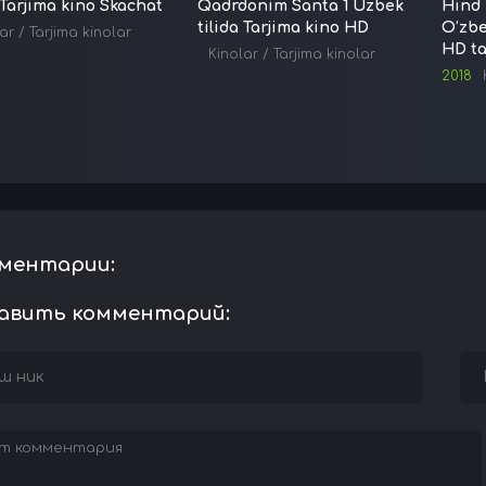
 Tarjima kino Skachat
Qadrdonim Santa 1 Uzbek
Hind 
tilida Tarjima kino HD
O'zbe
ar
/
Tarjima kinolar
HD ta
Kinolar
/
Tarjima kinolar
2018
ментарии:
авить комментарий: