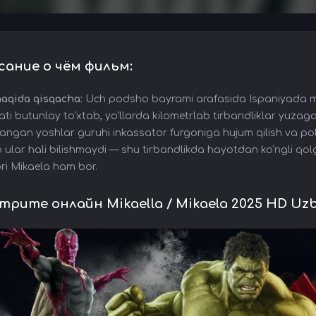
сание о чём фильм:
haqida qisqacha:
Uch podsho bayrami arafasida Ispaniyada mis
ati butunlay to‘xtab, yo‘llarda kilometrlab tirbandliklar yuza
angan yoshlar guruhi inkassator furgoniga hujum qilish va polit
ular hali bilishmaydi — shu tirbandlikda hayotdan ko‘ngli qolg
ori Mikaela ham bor.
рите онлайн Mikaella / Mikaela 2025 HD Uzbek