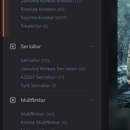
Janubiy Koreya kinolari
(72)
Rossiya kinolari
(86)
Tarjima kinolar
(6027)
Treylerlar
(2)
Seriallar
Seriallar
(221)
Janubiy Koreya Seriallari
(40)
AQSH Seriallari
(31)
Turk Seriallar
(9)
Multfilmlar
Multfilmlar
(363)
Anime Multfilmlar
(10)