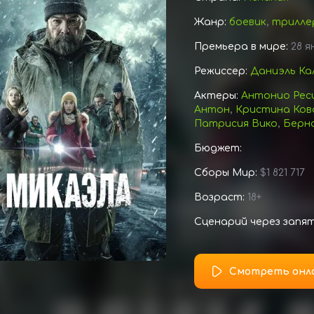
Жанр:
боевик
,
трилле
Премьера в мире:
28 я
Режиссер:
Даниэль Ка
Актеры:
Антонио Рес
Антон
,
Кристина Ков
Патрисия Вико
,
Берн
Бюджет:
Сборы Мир:
$1 821 717
Возраст:
18+
Сценарий через запя
Смотреть онл