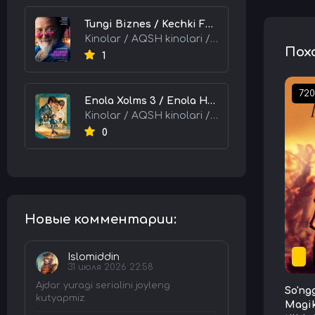
Tungi Biznes / Kechki Faoliyat / Tijorat 2026 HD Uzbek tilida Tarjima kino skachat tas-ix
Kinolar / AQSH kinolari / Tarjima kinolar
Пох
1
72
Enola Xolms 3 / Enola Holms 3 2026 HD Uzbek tilida Tarjima kino tas-ix skachat
Kinolar / AQSH kinolari / Tarjima kinolar
0
Новые комментарии:
Islomiddin
31 июля 2026 22:58
Ajdar yuragi serialini joyleng
So'ng
kutyapmiz.
Magik