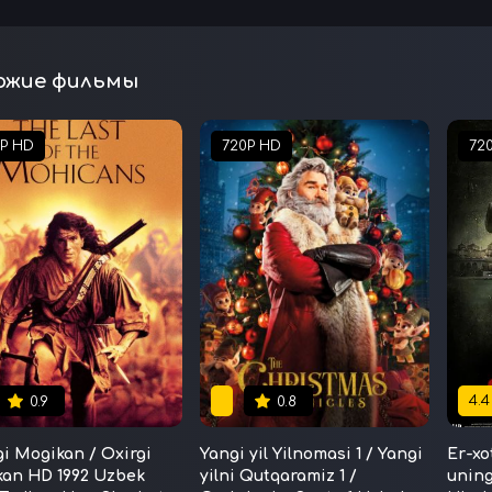
ожие фильмы
0P HD
720P HD
72
4.4
0.9
0.8
gi Mogikan / Oxirgi
Yangi yil Yilnomasi 1 / Yangi
Er-xo
an HD 1992 Uzbek
yilni Qutqaramiz 1 /
uning