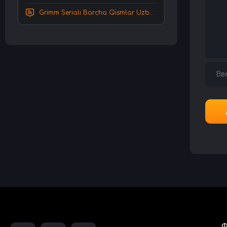
Grimm Seriali Barcha Qismlar Uzbek tilida Tarjima serial HD Skachat