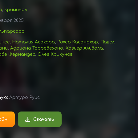
р
,
криминал
нваря 2025
льпарсоро
инес
,
Наталия Асахара
,
Рохер Касамахор
,
Павел
ани
,
Адриана Торребехано
,
Хавьер Альбала
,
абе Фернандес
,
Олег Крикунов
тую:
Артуро Руис
айн
Скачать