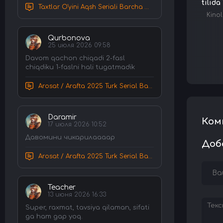
tilida
Taxtlar O'yini Aqsh Seriali Barcha Qismlar Uzbek tilida Tarjima Serial HD Skachat
Kinol
Qurbonova
25 июля 2026 09:58
Davom qachon chiqadi 2-fasl
chiqdiku 1-faslni hali tugatmadik
Arosat / Arafta 2025 Turk Serial Barcha Qismlar Uzbek tilida Tarjima Serial tas-ix skachat
Daramir
Ком
17 июля 2026 10:52
Давомини чикарилаааар
Доб
Arosat / Arafta 2025 Turk Serial Barcha Qismlar Uzbek tilida Tarjima Serial tas-ix skachat
Teacher
13 июня 2026 16:33
Super, raxmat, tavsiya qilaman, sifati
ga ham gap yoq.