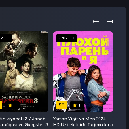
0P HD
720P HD
72
5.9
1
1
tin xiyonati 3 / Janob,
Yomon Yigit va Men 2024
Tez 
 rafiqasi va Gangster 3
HD Uzbek tilida Tarjima kino
tilid