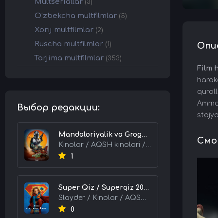
Multseriallar
(3)
O'zbekcha multfilmlar
(5)
Xorij multfilmlar
(2)
Ruscha multfilmlar
(1)
Опи
Tarjima multfilmlar
(353)
Film 
harak
quroll
Ammo 
Выбор редакции:
stajy
Mandaloriyalik va Grogu 2026 HD Uzbek tilida Tarjima kino skachat tas-ix
Смот
Kinolar / AQSH kinolari / Tarjima kinolar
1
Super Qiz / Superqiz 2026 HD Uzbek tilida Tarjima kino skachat tas-ix
Slayder / Kinolar / AQSH kinolari / Tarjima kinolar
0