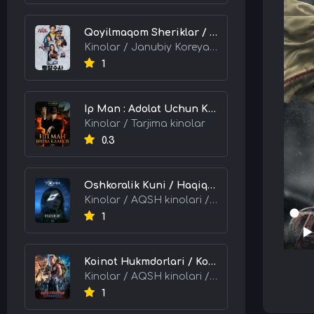
Qoyilmaqom Sheriklar / Ideal Hamkorlar / Eng Kuchli Duet 2026 HD Uzbek tilida Tarjima kino skachat tas-ix
Kinolar / Janubiy Koreya kinolari / Tarjima kinolar
1
Ip Man : Adolat Uchun Kurash / Ip Man: Klanlar Jangi / Buyuk Ustoz Ip Man 2 2026 HD Uzbek tilida Tarjima kino skachat tas-ix
Kinolar / Tarjima kinolar
0.3
Oshkoralik Kuni / Haqiqat Oshkor Bo'lgan Kun / Sirlar Ochiladigan Kun 2026 HD Uzbek tilida Tarjima kino skachat tas-ix
Kinolar / AQSH kinolari / Tarjima kinolar
1
Koinot Hukmdorlari / Koinot Himoyachilari / Koinot Egalari 2026 HD Uzbek tilida tas-ix tarjima kino skachat
Kinolar / AQSH kinolari / Tarjima kinolar
1