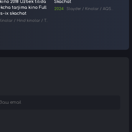
kino 2018 Uzbek tilida
Skachat
Kino
kcha tarjima kino Full
2024
Slayder
/
Kinolar
/
AQSH kinolari
s-ix skachat
Kinolar
/
Hind kinolar
/
Tarjima kinolar