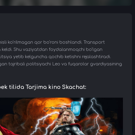
li ko‘rilmagan qor bo‘roni boshlandi. Transport
ga keldi. Shu vaziyatdan foydalanmoqchi bo‘lgan
siya yetib kelguncha qochib ketishni rejalashtiradi.
an tajribali politsiyachi Leo va fuqarolar gvardiyasining
 tilida Tarjima kino Skachat: