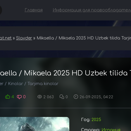
Главная
Информация для правообладател
t.net
»
Slayder
» Mikaella / Mikaela 2025 HD Uzbek tilida Tarj
aella / Mikaela 2025 HD Uzbek tilida
er
/
Kinolar
/
Tarjima kinolar
4
0
2 063
0
26-09-2025, 04:22
Год:
2025
Страна:
Испания