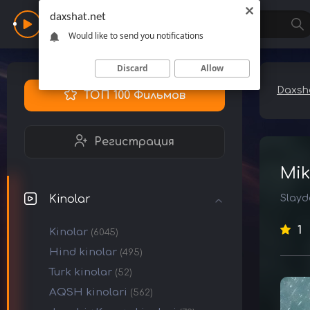
daxshat.net
Daxshat
Would like to send you notifications
Discard
Allow
Daxsha
ТОП 100 Фильмов
Регистрация
Mik
Kinolar
Slayd
1
Kinolar
(6045)
Hind kinolar
(495)
Turk kinolar
(52)
AQSH kinolari
(562)