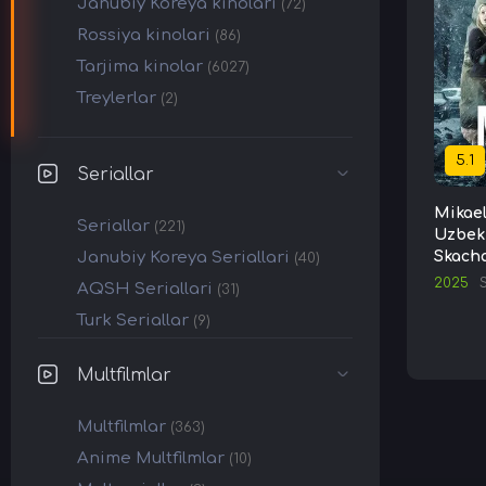
Janubiy Koreya kinolari
(72)
Rossiya kinolari
(86)
Tarjima kinolar
(6027)
Treylerlar
(2)
5.1
Seriallar
Mikael
Seriallar
(221)
Uzbek 
Janubiy Koreya Seriallari
Skach
(40)
2025
AQSH Seriallari
(31)
Turk Seriallar
(9)
Multfilmlar
Multfilmlar
(363)
Anime Multfilmlar
(10)