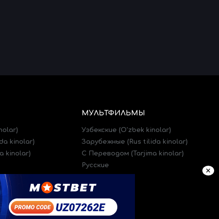
МУЛЬТФИЛЬМЫ
nolar)
Узбекские (O'zbek kinolar)
da kinolar)
Зарубежные (Rus tilida kinolar)
 kinolar)
C Переводом (Tarjima kinolar)
Русские
✕
)
Трейлеры (Treylerlar)