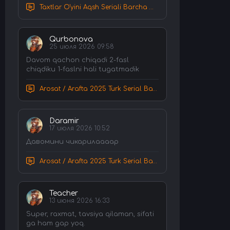
Taxtlar O'yini Aqsh Seriali Barcha Qismlar Uzbek tilida Tarjima Serial HD Skachat
Qurbonova
25 июля 2026 09:58
Davom qachon chiqadi 2-fasl
chiqdiku 1-faslni hali tugatmadik
Arosat / Arafta 2025 Turk Serial Barcha Qismlar Uzbek tilida Tarjima Serial tas-ix skachat
Daramir
17 июля 2026 10:52
Давомини чикарилаааар
Arosat / Arafta 2025 Turk Serial Barcha Qismlar Uzbek tilida Tarjima Serial tas-ix skachat
Teacher
13 июня 2026 16:33
Super, raxmat, tavsiya qilaman, sifati
ga ham gap yoq.