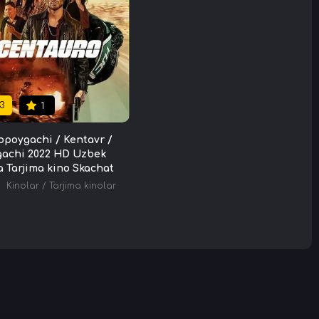
3
1
poygachi / Kentavr /
achi 2022 HD Uzbek
da Tarjima kino Skachat
Kinolar
/
Tarjima kinolar