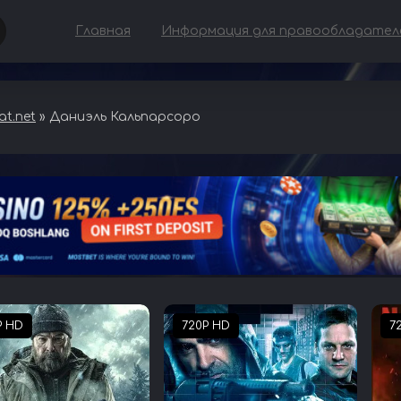
Главная
Информация для правообладател
t.net
» Даниэль Кальпарсоро
P HD
720P HD
7