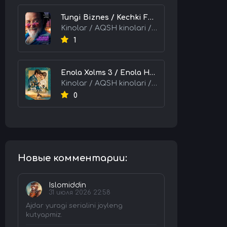
Tungi Biznes / Kechki Faoliyat / Tijorat 2026 HD Uzbek tilida Tarjima kino skachat tas-ix
Kinolar / AQSH kinolari / Tarjima kinolar
1
Enola Xolms 3 / Enola Holms 3 2026 HD Uzbek tilida Tarjima kino tas-ix skachat
Kinolar / AQSH kinolari / Tarjima kinolar
0
Новые комментарии:
Islomiddin
31 июля 2026 22:58
Ajdar yuragi serialini joyleng
kutyapmiz.