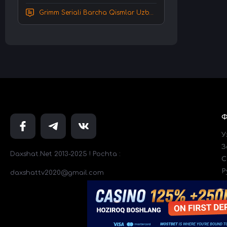
Grimm Seriali Barcha Qismlar Uzbek tilida Tarjima serial HD Skachat
У
З
Daxshat.Net 2013-2025 ! Pochta :
C
Р
daxshattv2020@gmail.com
Т