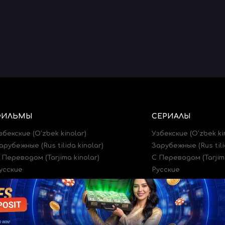
ФИЛЬМЫ
СЕРИАЛЫ
збекские (O'zbek kinolar)
Узбекские (O'zbek ki
арубежные (Rus tilida kinolar)
Зарубежные (Rus tili
 Переводом (Tarjima kinolar)
C Переводом (Tarjima
усские
Русские
рейлеры (Treylerlar)
Трейлеры (Treylerlar