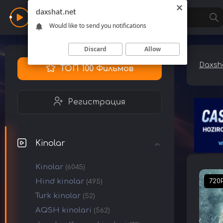
daxshat.net
Daxshat
Would like to send you notifications
Discard
Allow
Daxsha
ТОП 100 Фильмов
Регистрация
Kinolar
Kinolar
(6045)
Hind kinolar
720
(495)
Turk kinolar
(52)
AQSH kinolari
(562)