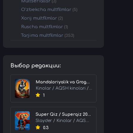
Multseriallar
(3)
O'zbekcha multfilmlar
(5)
Xorij multfilmlar
(2)
Ruscha multfilmlar
(1)
Tarjima multfilmlar
(353)
Выбор редакции:
Mandaloriyalik va Grogu 2026 HD Uzbek tilida Tarjima kino skachat tas-ix
Kinolar / AQSH kinolari / Tarjima kinolar
1
Super Qiz / Superqiz 2026 HD Uzbek tilida Tarjima kino skachat tas-ix
Slayder / Kinolar / AQSH kinolari / Tarjima kinolar
0.3