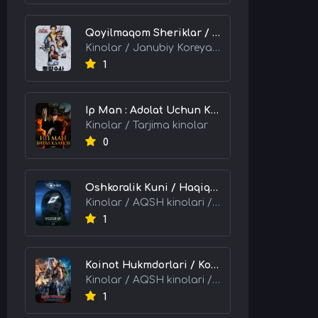
Qoyilmaqom Sheriklar / Ideal Hamkorlar / Eng Kuchli Duet 2026 HD Uzbek tilida Tarjima kino skachat tas-ix
Kinolar / Janubiy Koreya kinolari / Tarjima kinolar
1
Ip Man : Adolat Uchun Kurash / Ip Man: Klanlar Jangi / Buyuk Ustoz Ip Man 2 2026 HD Uzbek tilida Tarjima kino skachat tas-ix
Kinolar / Tarjima kinolar
0
Oshkoralik Kuni / Haqiqat Oshkor Bo'lgan Kun / Sirlar Ochiladigan Kun 2026 HD Uzbek tilida Tarjima kino skachat tas-ix
Kinolar / AQSH kinolari / Tarjima kinolar
1
Koinot Hukmdorlari / Koinot Himoyachilari / Koinot Egalari 2026 HD Uzbek tilida tas-ix tarjima kino skachat
Kinolar / AQSH kinolari / Tarjima kinolar
1