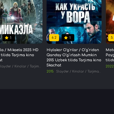
6.2
5.
1
1
la / Mikaela 2025 HD
Hiylakor O'g'rilar / O‘g‘ridan
Moto
tilida Tarjima kino
Qanday O‘g‘irlash Mumkin
Poyg
at
2015 Uzbek tilida Tarjima kino
tili
Skachat
Slayder
/
Kinolar
/
Tarjima kinolar
2022
2015
Slayder
/
Kinolar
/
Tarjima kinolar