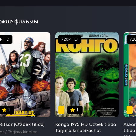
ожие фильмы
0P HD
720P HD
72
1
1
itsar (O'zbek tilida)
Kongo 1995 HD Uzbek tilida
Askar
Tarjima kino Skachat
tilid
ar
/
Tarjima kinolar