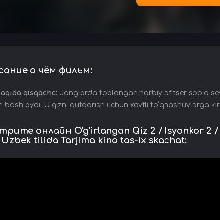
сание о чём фильм:
haqida qisqacha:
Janglarda toblangan harbiy ofitser sobiq sevg
 boshlaydi. U qizni qutqarish uchun xavfli to‘qnashuvlarga kiris
рите онлайн O'g'irlangan Qiz 2 / Isyonkor 2 / I
 Uzbek tilida Tarjima kino tas-ix skachat: