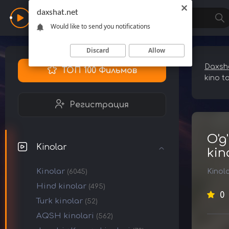
daxshat.net
Daxshat
Would like to send you notifications
Discard
Allow
Daxsha
ТОП 100 Фильмов
kino t
Регистрация
O'g
Kinolar
kin
Kinolar
Kinol
(6045)
Hind kinolar
(495)
0
Turk kinolar
(52)
AQSH kinolari
(562)