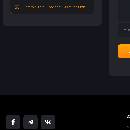
Grimm Seriali Barcha Qismlar Uzbek tilida Tarjima serial HD Skachat
У