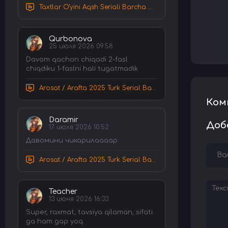
Taxtlar O'yini Aqsh Seriali Barcha Qismlar Uzbek tilida Tarjima Serial HD Skachat
Qurbonova
25 июля 2026 09:58
Davom qachon chiqadi 2-fasl
chiqdiku 1-faslni hali tugatmadik
Arosat / Arafta 2025 Turk Serial Barcha Qismlar Uzbek tilida Tarjima Serial tas-ix skachat
Ком
Daramir
Доб
17 июля 2026 10:52
Давомини чикарилаааар
Arosat / Arafta 2025 Turk Serial Barcha Qismlar Uzbek tilida Tarjima Serial tas-ix skachat
Teacher
13 июня 2026 16:33
Super, raxmat, tavsiya qilaman, sifati
ga ham gap yoq.