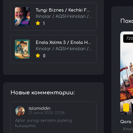
Tungi Biznes / Kechki Faoliyat / Tijorat 2026 HD Uzbek tilida Tarjima kino skachat tas-ix
Kinolar / AQSH kinolari / Tarjima kinolar
Пох
1
72
Enola Xolms 3 / Enola Holms 3 2026 HD Uzbek tilida Tarjima kino tas-ix skachat
Kinolar / AQSH kinolari / Tarjima kinolar
0
Новые комментарии:
Islomiddin
31 июля 2026 22:58
Ajdar yuragi serialini joyleng
Qora R
kutyapmiz.
Kinol