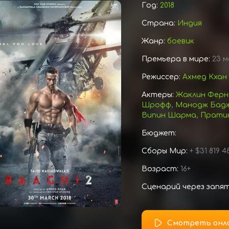
Год:
2018
Страна:
Индия
Жанр:
боевик
Премьера в мире:
23 м
Режиссер:
Ахмед Кхан
Актеры:
Жаклин Ферн
Шрофф
,
Манодж Бад
Випин Шарма
,
Прати
Бюджет:
Сборы Мир:
+ $31 819 4
Возраст:
16+
Сценарий через запя
Смотреть онл