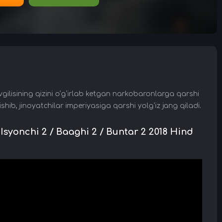
ilisining qizini o‘g‘irlab ketgan narkobaronlarga qarshi
hib, jinoyatchilar imperiyasiga qarshi yolg‘iz jang qiladi.
syonchi 2 / Baaghi 2 / Buntar 2 2018 Hind