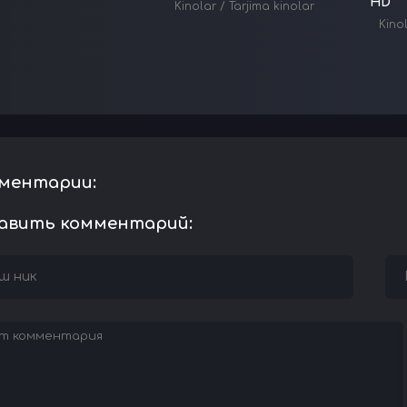
HD
Kinolar
/
Tarjima kinolar
Kino
ментарии:
авить комментарий: