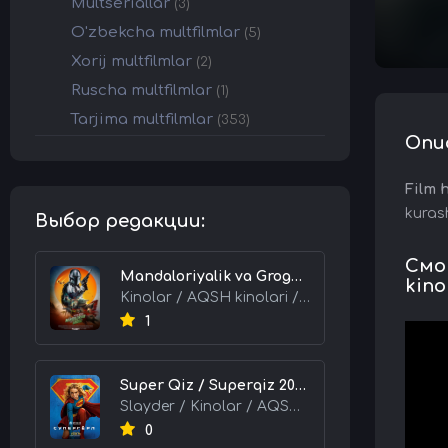
Multseriallar
(3)
O'zbekcha multfilmlar
(5)
Xorij multfilmlar
(2)
Ruscha multfilmlar
(1)
Tarjima multfilmlar
(353)
Опи
Film 
kurash
Выбор редакции:
Смот
Mandaloriyalik va Grogu 2026 HD Uzbek tilida Tarjima kino skachat tas-ix
kino
Kinolar / AQSH kinolari / Tarjima kinolar
1
Super Qiz / Superqiz 2026 HD Uzbek tilida Tarjima kino skachat tas-ix
Slayder / Kinolar / AQSH kinolari / Tarjima kinolar
0