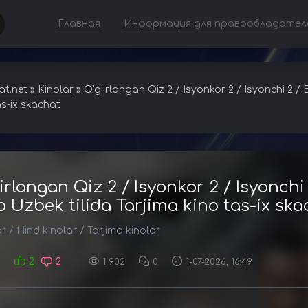
Главная
Информация для правообладател
t.net
»
Kinolar
» O'g'irlangan Qiz 2 / Isyonkor 2 / Isyonchi 2 /
as-ix skachat
'irlangan Qiz 2 / Isyonkor 2 / Isyonch
o Uzbek tilida Tarjima kino tas-ix sk
ar
/
Hind kinolar
/
Tarjima kinolar
2
2
1 902
0
1-07-2026, 16:49