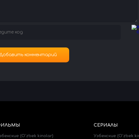
ФИЛЬМЫ
СЕРИАЛЫ
збекские (O'zbek kinolar)
Узбекские (O'zbek ki