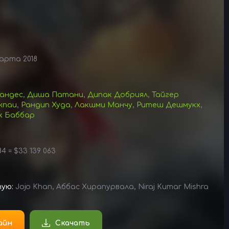
арта 2018
андес
,
Диша Патани
,
Дипак Добриял
,
Тайгер
жпаи
,
Рандип Худа
,
Лакшми Манчу
,
Ритеш Дешмукх
,
к Баббар
84 = $33 139 063
тую:
Jojo Khan, Аббас Хирапурвала, Niraj Kumar Mishra
айн
Скачать