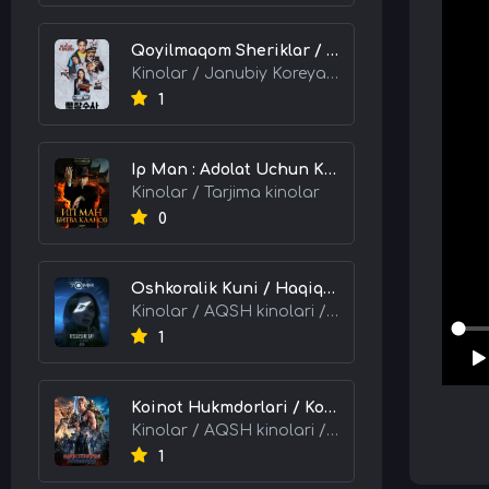
Qoyilmaqom Sheriklar / Ideal Hamkorlar / Eng Kuchli Duet 2026 HD Uzbek tilida Tarjima kino skachat tas-ix
Kinolar / Janubiy Koreya kinolari / Tarjima kinolar
1
Ip Man : Adolat Uchun Kurash / Ip Man: Klanlar Jangi / Buyuk Ustoz Ip Man 2 2026 HD Uzbek tilida Tarjima kino skachat tas-ix
Kinolar / Tarjima kinolar
0
Oshkoralik Kuni / Haqiqat Oshkor Bo'lgan Kun / Sirlar Ochiladigan Kun 2026 HD Uzbek tilida Tarjima kino skachat tas-ix
Kinolar / AQSH kinolari / Tarjima kinolar
1
Koinot Hukmdorlari / Koinot Himoyachilari / Koinot Egalari 2026 HD Uzbek tilida tas-ix tarjima kino skachat
Kinolar / AQSH kinolari / Tarjima kinolar
1