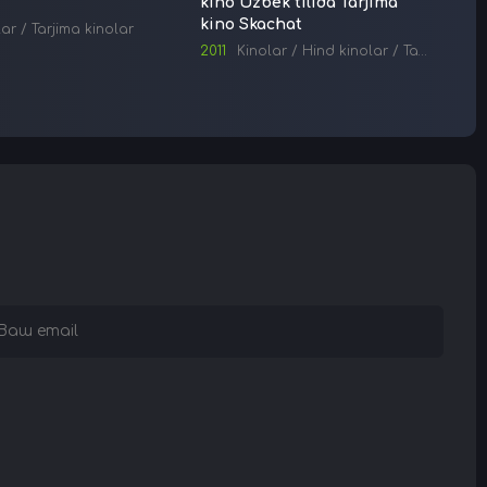
kino Uzbek tilida Tarjima
Tarji
kino Skachat
lar
/
Tarjima kinolar
1985
2011
Kinolar
/
Hind kinolar
/
Tarjima kinolar