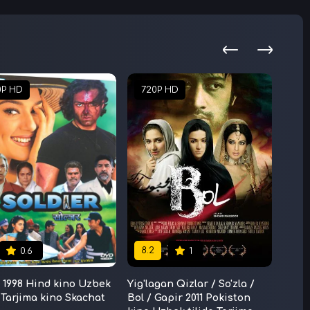
0P HD
720P HD
72
8.2
7.6
0.6
1
 1998 Hind kino Uzbek
Yig'lagan Qizlar / So'zla /
Marpl
a Tarjima kino Skachat
Bol / Gapir 2011 Pokiston
Javda