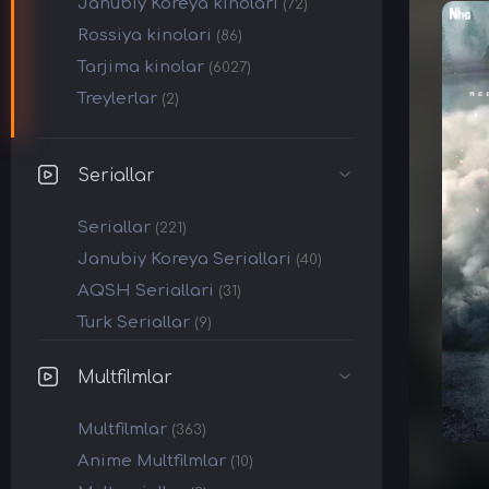
Janubiy Koreya kinolari
(72)
Rossiya kinolari
(86)
Tarjima kinolar
(6027)
Treylerlar
(2)
Seriallar
Seriallar
(221)
Janubiy Koreya Seriallari
(40)
AQSH Seriallari
(31)
Turk Seriallar
(9)
Multfilmlar
Multfilmlar
(363)
Anime Multfilmlar
(10)