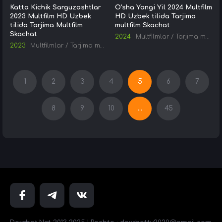
Katta Kichik Sarguzashtlar
O'sha Yangi Yil 2024 Multfilm
2023 Multfilm HD Uzbek
HD Uzbek tilida Tarjima
tilida Tarjima Multfilm
multfilm Skachat
Skachat
2024
Multfilmlar
/
Tarjima multfilmlar
2023
Multfilmlar
/
Tarjima multfilmlar
1
2
3
4
5
6
7
8
9
10
...
45