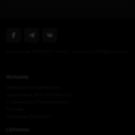
Daxshat.Net 2013-2025 ! Pochta : daxshattv2020@gmail.com
ФИЛЬМЫ
Узбекские (O'zbek kinolar)
Зарубежные (Rus tilida kinolar)
C Переводом (Tarjima kinolar)
Русские
Трейлеры (Treylerlar)
СЕРИАЛЫ