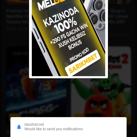
Pishloq Yomg'iri 1 2009
Adamslar Oilasi 2: Qizg'in
Multfilm HD Uzbek tilida
sayohat Multfilm HD Uzbek
Tarjima Multfilm Skachat
tilida Tarjima multfilm 2019
Skachat
2009
Multfilmlar
/
Tarjima multfilmlar
2021
Multfilmlar
/
Tarjima multfilmlar
720P HD
720P HD
6.4
6.4
0.9
0.9
daxshat.net
Would like to send you notifications
Turbo Multfilm 2013 HD
Jahldor Qushlar 2 / Jaxldor