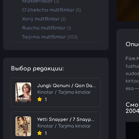
Multseriallar
(3)
O'zbekcha multfilmlar
(5)
Xorij multfilmlar
(2)
Ruscha multfilmlar
(1)
Tarjima multfilmlar
(353)
Опи
Film 
tushu
Выбор редакции:
xudos
kirit
Jungli Qonuni / Qon Daryosi / Qonli Daryo 2026 HD Uzbek tilida Tarjima kino skachat tas-ix
esa —
Kinolar / Tarjima kinolar
1
Смот
2004
Yetti Snayper / 7 Snayperlar 2026 HD Uzbek tilida Tarjima kino skachat tas-ix
Kinolar / Tarjima kinolar
1