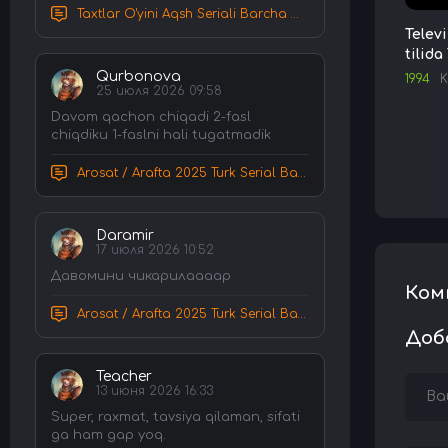
Taxtlar O'yini Aqsh Seriali Barcha Qismlar Uzbek tilida Tarjima Serial HD Skachat
Telev
tilida
Qurbonova
1994
K
25 июля 2026 09:58
Davom qachon chiqadi 2-fasl
chiqdiku 1-faslni hali tugatmadik
Arosat / Arafta 2025 Turk Serial Barcha Qismlar Uzbek tilida Tarjima Serial tas-ix skachat
Daramir
17 июля 2026 10:52
Давомини чикарилаааар
Ком
Arosat / Arafta 2025 Turk Serial Barcha Qismlar Uzbek tilida Tarjima Serial tas-ix skachat
Доб
Teacher
13 июня 2026 16:33
Super, raxmat, tavsiya qilaman, sifati
ga ham gap yoq.