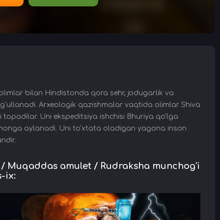
limlar bilan Hindistonda qora sehr, jodugarlik va
ug‘ullanadi. Arxeologik qazishmalar vaqtida olimlar Shiva
padilar. Uni ekspeditsiya ishchisi Bhuriya qo‘lga
demonga aylanadi. Uni to‘xtata oladigan yagona inson
ndir.
/ Muqaddas amulet / Rudraksha munchog'i
-ix: