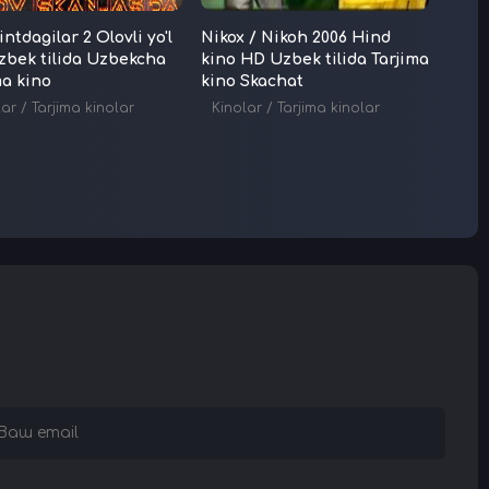
intdagilar 2 Olovli yo'l
Nikox / Nikoh 2006 Hind
Jang
bek tilida Uzbekcha
kino HD Uzbek tilida Tarjima
Uzbek
ma kino
kino Skachat
Skac
lar
/
Tarjima kinolar
Kinolar
/
Tarjima kinolar
Kino