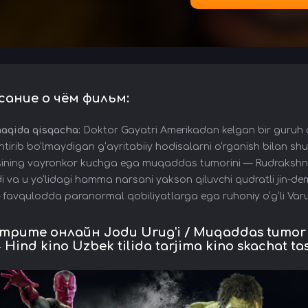
сание о чём фильм:
haqida qisqacha:
Doktor Gayatri Amerikadan kelgan bir guruh o
ntirib bo‘lmaydigan g‘ayritabiiy hodisalarni o‘rganish bilan sh
ining vayronkor kuchga ega muqaddas tumorini — Rudrakshni to
adi va u yo‘lidagi hamma narsani yakson qiluvchi qudratli jin-
 favqulodda paranormal qobiliyatlarga ega ruhoniy o‘g‘li Varu
рите онлайн Jodu Urug'i / Muqaddas tumor 
 Hind kino Uzbek tilida tarjima kino skachat tas