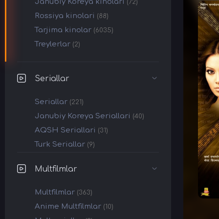
Janubiy Koreya kinolari
(72)
Rossiya kinolari
(88)
Tarjima kinolar
(6035)
Treylerlar
(2)
Seriallar
Seriallar
(221)
Janubiy Koreya Seriallari
(40)
AQSH Seriallari
(31)
Turk Seriallar
(9)
Multfilmlar
Multfilmlar
(363)
Anime Multfilmlar
(10)