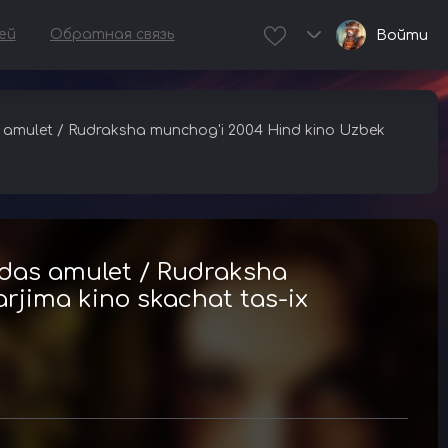
ей
Обратная связь
Войти
amulet / Rudraksha munchog'i 2004 Hind kino Uzbek
das amulet / Rudraksha
arjima kino skachat tas-ix