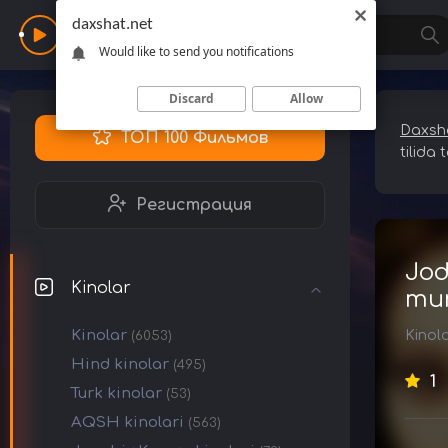
daxshat.net
Daxshat
Would like to send you notifications
Discard
Allow
Daxsha
ТОП 100 Фильмов
tilida 
Регистрация
Jod
Kinolar
mun
Kinolar
Kinol
(6053)
Hind kinolar
(495)
1
Turk kinolar
(53)
AQSH kinolari
(563)