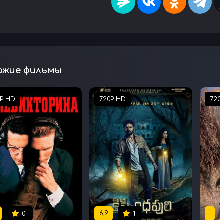
ожие фильмы
0P HD
720P HD
72
6,9
0
1