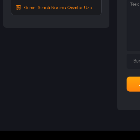
Grimm Seriali Barcha Qismlar Uzbek tilida Tarjima serial HD Skachat