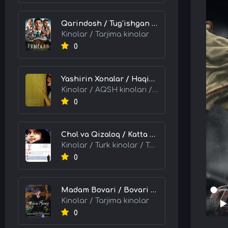
Qarindosh / Tug'ishgan / Og'ayni / Qondosh 2025 Qozoq kino Uzbek tilida Tarjima kino skachat tas-ix
Kinolar / Tarjima kinolar
0
Yashirin Xonalar / Haqiqat Ortidagi Sirlar 2026 HD Uzbek tilida Tarjima kino skachat tas-ix
Kinolar / AQSH kinolari / Tarjima kinolar
0
Chol va Qizaloq / Katta Odam, Kichik Muhabbat 2001 Turk kino Uzbek tilida Tarjima kino skachat tas-ix
Kinolar / Turk kinolar / Tarjima kinolar
0
Madam Bovari / Bovari Xonim 1991 HD Uzbek tilida Tarjima kino skachat tas-ix
Kinolar / Tarjima kinolar
0