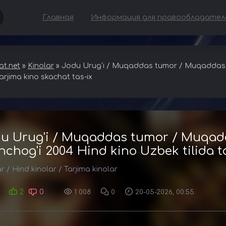
Главная
Информация для правообладател
t.net
»
Kinolar
» Jodu Urug'i / Muqaddas tumor / Muqaddas 
tarjima kino skachat tas-ix
u Urug'i / Muqaddas tumor / Muqad
chog'i 2004 Hind kino Uzbek tilida t
ar
/
Hind kinolar
/
Tarjima kinolar
2
0
1 008
0
20-05-2026, 00:55