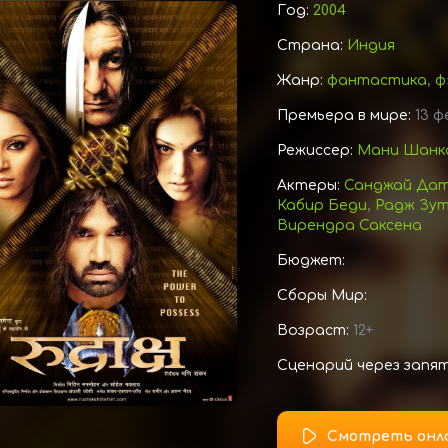
Год:
2004
Страна:
Индия
Жанр:
фантастика
,
ф
Премьера в мире:
13 ф
Режиссер:
Мани Шанк
Актеры:
Санджай Да
Кабир Беди
,
Радж Зу
Вирендра Саксена
Бюджет:
Сборы Мир:
Возраст:
12+
Сценарий через запя
Смотреть онл