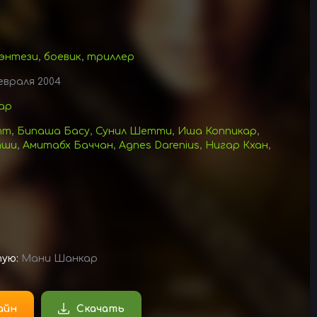
энтези
,
боевик
,
триллер
евраля 2004
ар
тт
,
Бипаша Басу
,
Сунил Шетти
,
Иша Коппикар
,
тши
,
Амитабх Баччан
,
Agnes Darenius
,
Нигар Кхан
,
тую:
Мани Шанкар
айн
Скачать