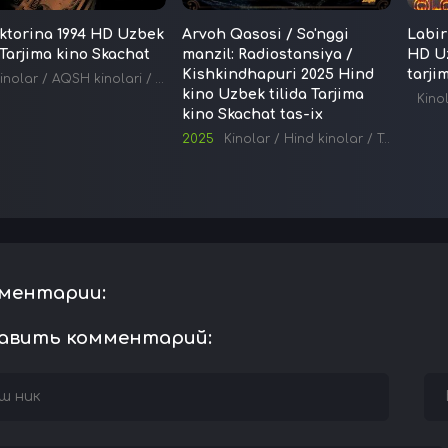
iktorina 1994 HD Uzbek
Arvoh Qasosi / So'nggi
Labir
 Tarjima kino Skachat
manzil: Radiostansiya /
HD Uz
Kishkindhapuri 2025 Hind
tarji
inolar
/
AQSH kinolari
/
Tarjima kinolar
kino Uzbek tilida Tarjima
Kino
kino Skachat tas-ix
2025
Kinolar
/
Hind kinolar
/
Tarjima kinolar
ментарии:
авить комментарий: