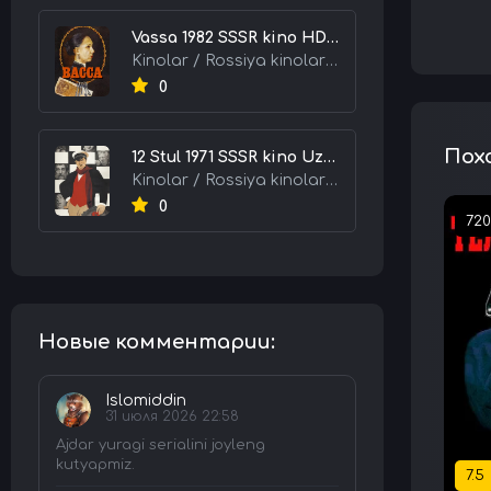
Vassa 1982 SSSR kino HD Uzbek tilida tarjima kino skachat tas-ix
Kinolar / Rossiya kinolari / Tarjima kinolar
0
Пох
12 Stul 1971 SSSR kino Uzbek tilida Tarjima kino skachat tas-ix
Kinolar / Rossiya kinolari / Tarjima kinolar
0
72
Новые комментарии:
Islomiddin
31 июля 2026 22:58
Ajdar yuragi serialini joyleng
kutyapmiz.
7.5